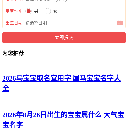
知云、秋君、澜兮、静念、万澜、兮沁、靖琦、昕瑜、敏佳、
新珍、茜南、滢悦、蕊冉、梓馨、昕云、娇龄、馨菲、若缘。
宝宝性别
男
女
出生日期
为您推荐
2026马宝宝取名宜用字 属马宝宝名字大
全
2026年8月26日出生的宝宝属什么 大气宝
宝名字