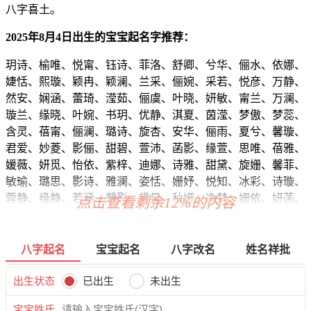
八字喜土。
2025年8月4日出生的宝宝起名字推荐：
玥诗、榆唯、悦甯、钰诗、菲洛、舒卿、兮华、俪水、依娜、
婕恬、熙璇、颖冉、颖澜、兰采、俪婉、采若、悦彦、万静、
然安、娴涵、蕾琦、滢茹、俪虞、叶晓、妍敏、甯兰、万澜、
璇兰、缘晓、叶婉、书玥、优静、淇夏、茵滢、梦傲、梦蕊、
含灵、蓓甯、俪澜、璐诗、旋杏、安华、俪雨、夏兮、馨璇、
君爱、妙菱、影俪、甜碧、萱沛、菡影、缘萱、思唯、蓓雅、
媛薇、妍觅、怡依、紫梓、迪娜、诗雅、甜黛、旋姗、馨菲、
敏瑜、璐思、影诗、雅澜、姿恬、姗妤、悦知、冰彩、诗璇、
蓉静、缘静、若涵、馨影、黛昊、秋姗、净梵、姗依、妍菡、
点击查看剩余12%的内容
依蓝、婉娅、恬洁、悦淼、梵洁、恩俪、璐妮、妤珍、娇芷、
双雅、俪亦、缘缘、淇钰、若黛、雨恬、姿滢、楚淼、雨秋、
娴晴、滢嫣、卿洛、奇妍、蓓然、茹映、昕碧、梦玥、楚云、
八字起名
宝宝起名
八字改名
姓名祥批
欣婷、龄君、南媱、晓唯、淼欣、晴诗、娴雅、洛紫、南慧、
恬芷、影影、晴清、筱颍、紫馨、瑶枫、婕白、枫佳、璐梓、
出生状态
已出生
未出生
影菲、虞姿、泉俪、欣佳、清晴、绮影、妍嫣、萱如、乐惜、
宝宝姓氏