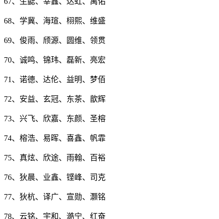
67、生勰、宰鑫、达虹、禹佑
68、学冀、海瑄、栩熙、维盛
69、俊雨、颀源、圆维、领贯
70、诚鸣、锦玮、磊新、亮宏
71、诺德、达伦、益明、梦佰
72、安益、玄冠、东茶、歆辉
73、兴飞、欣嘉、东颜、圣榕
74、榕浩、易晖、喜鑫、帆霏
75、真炫、欣途、雨翰、百裕
76、狄晨、业鑫、铿峰、司克
77、狄杭、译广、宣勋、灏铭
78、云铭、宇和、澔宁、红奋