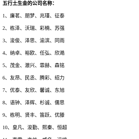
五行土生金的公司名称：
1、廉茗、朋梦、兆瑾、征泰
2、栋泽、沃瑞、彩楠、苏强
3、浚俊、泽思、渝滨、同雨
4、纳卓、裕欧、任弘、欣澔
5、茂金、澈兴、霏赫、森铭
6、友昂、民丞、腾彩、绍力
7、优泰、友欣、馨诚、东旭
8、语钟、泽辉、杉诚、儒思
9、栋明、贤丰、笛跃、优滕
10、皇凡、浚勤、熙秦、恒超