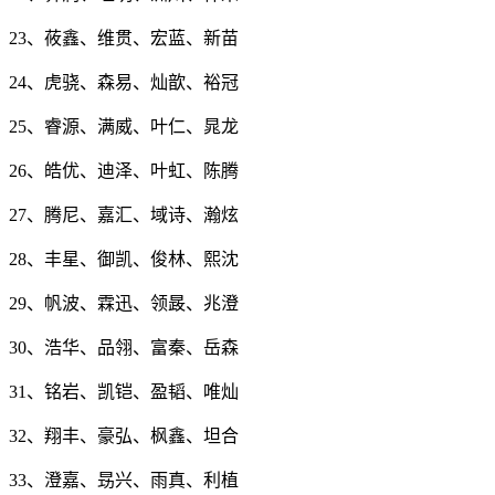
23、莜鑫、维贯、宏蓝、新苗
24、虎骁、森易、灿歆、裕冠
25、睿源、满威、叶仁、晁龙
26、皓优、迪泽、叶虹、陈腾
27、腾尼、嘉汇、域诗、瀚炫
28、丰星、御凯、俊林、熙沈
29、帆波、霖迅、领晸、兆澄
30、浩华、品翎、富秦、岳森
31、铭岩、凯铠、盈韬、唯灿
32、翔丰、豪弘、枫鑫、坦合
33、澄嘉、昮兴、雨真、利植