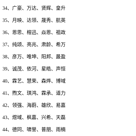
34、广豪、万达、贤辉、皇升
35、月映、达领、晟秀、航英
36、恩思、榕迅、焱恩、祖政
37、纯颂、亮兆、肃龄、希万
38、彦万、唯坤、阳邦、晸盈
39、诚茂、依河、星皓、声恒
40、霖艺、慧荣、森烨、博域
41、煦文、琪鸿、霖承、道力
42、领强、海蔚、雄欣、易嘉
43、煜域、枫嘉、兴希、天磊
44、德同、啸誉、普朋、雨楠