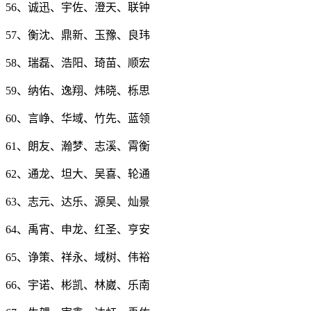
56、诚迅、宇佐、澄天、联钟
57、衡沈、鼎新、玉豫、良玮
58、瑞磊、浩阳、琦苗、顺宏
59、纳佑、逸翔、炜晓、栎思
60、言峥、华域、竹先、蓝领
61、朗友、瀚梦、志溪、霄衡
62、通龙、坦大、吴喜、轮通
63、志元、达乐、源吴、灿景
64、禹宵、申龙、红圣、亨安
65、诤策、祥永、域树、伟裕
66、宇诺、彬凯、林崴、乐南