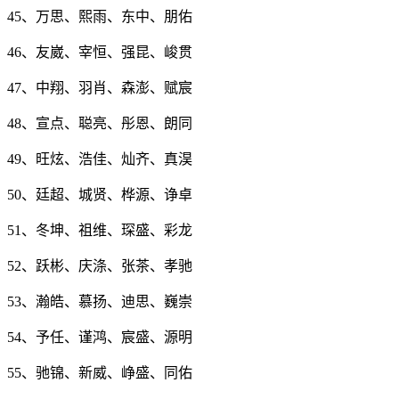
45、万思、熙雨、东中、朋佑
46、友崴、宰恒、强昆、峻贯
47、中翔、羽肖、森澎、赋宸
48、宣点、聪亮、彤恩、朗同
49、旺炫、浩佳、灿齐、真淏
50、廷超、城贤、桦源、诤卓
51、冬坤、祖维、琛盛、彩龙
52、跃彬、庆涤、张茶、孝驰
53、瀚皓、慕扬、迪思、巍崇
54、予任、谨鸿、宸盛、源明
55、驰锦、新威、峥盛、同佑