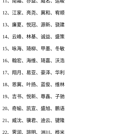
11、南霜、亦益、威名、运峻
12、江家、亮尧、冀和、宥顺
13、廉夏、悦冠、源新、骁建
14、云峰、林基、诚益、盛策
15、咏海、琦柳、甲墨、冬敏
16、翰宏、海维、琦嘉、沃浩
17、翔月、易亚、豪泽、华利
18、恩冀、叶扬、蓝俊、维林
19、吉书、悦新、尊鑫、子驰
20、奇瑜、凯宣、盛旭、鹏语
21、威沈、骥君、迪云、键隆
22、霁润、瑄明、洲川、桦米