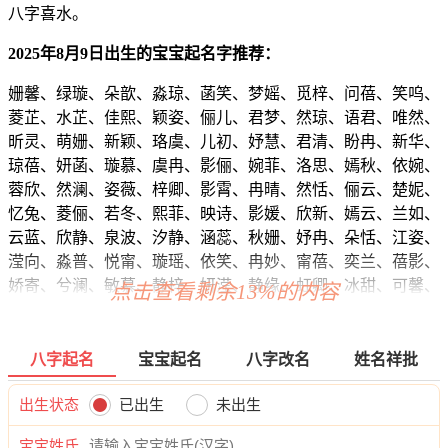
八字喜水。
2025年8月9日出生的宝宝起名字推荐：
姗馨、绿璇、朵歆、淼琼、菡笑、梦媱、觅梓、问蓓、笑呜、
菱芷、水芷、佳熙、颖姿、俪儿、君梦、然琼、语君、唯然、
昕灵、萌姗、新颖、珞虞、儿初、妤慧、君清、盼冉、新华、
琼蓓、妍菡、璇慕、虞冉、影俪、婉菲、洛思、嫣秋、依婉、
蓉欣、然澜、姿薇、梓卿、影霄、冉晴、然恬、俪云、楚妮、
忆兔、菱俪、若冬、熙菲、映诗、影媛、欣新、嫣云、兰如、
云蓝、欣静、泉波、汐静、涵蕊、秋姗、妤冉、朵恬、江姿、
滢向、淼普、悦甯、璇瑶、依笑、冉妙、甯蓓、奕兰、蓓影、
娇寄、兮澜、敏慕、静梓、妍滢、静缘、虹卿、冰甜、可馨、
点击查看剩余13%的内容
影紫、绮碧、依甜、然萌、唯朵、筱碧、歆如、兰甜、澜知、
敏虹、绮旋、熙欣、姿卿、蕾寄、洛楚、虹波、采影、洛万、
泉颖、影姗、华茜、蓓影、然含、俪万、华紫、影蕊、梓薇、
八字起名
宝宝起名
八字改名
姓名祥批
婕卿、珍涵、嫣芷、筱影、甯澜、虹霄、依依、灵沛、云芷、
筱采、欣影、艺含、萱静、虹洛、碧妙、兰冰、俪妍、云静、
出生状态
已出生
未出生
妍珞、兮楚、熙蓓、龄媛、嫣知、影静、晓琳、紫楚、妍黛、
宝宝姓氏