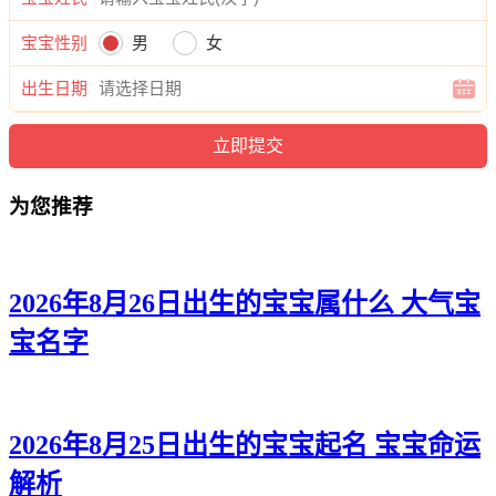
悦雅、龄熙、雅静、恬静、妍梦、俪兮、新兰、梦泉、依璇、
影妮、萱夜、云悦、娇梓、龄慕、欣恬、伊婉、悠蕾、璇觅、
宝宝性别
男
女
嫣冉、晴黛、茜淼、云璇。
出生日期
为您推荐
2026年8月26日出生的宝宝属什么 大气宝
宝名字
2026年8月25日出生的宝宝起名 宝宝命运
解析