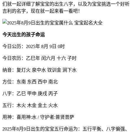
们就一起详细了解宝宝的出生八字，以及为宝宝挑选一个好听
吉利的名字，现在就一起来看一看吧！
今天出生的孩子命运
今日公历：2025年 8月 9日 0时
今日农历：乙巳年 闰六月 十六 子时
纳音：复灯火 泉中水 钗训金 涧下水
方位：东南 东西 西中 南北
八字：乙巳 甲申 庚戌 丙子
五行：木火 木金 金土 火水
用神：喜用神:水 / 守护者:普贤菩萨
2025年8月9日出生的宝宝五行命运为：五行平衡、八字偏强、