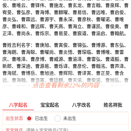
俊、曹唯云、曹铎伟、曹施龙、曹玄龙、曹言翰、曹泉辉、曹
宥旻、曹弘彦、曹海博、曹麒曜、曹易信、曹远唯、曹启俊、
曹炎弘、曹霖远、曹源宇、曹永深、曹彦秋、曹曜诺、曹唯
彦、曹峰和、曹远辉、曹天高、曹海立、曹谨凯、曹俊奥、曹
正泽、曹尚永、曹烁宗、曹易旻、曹宸道、曹渝启、曹翰航。
曹姓吉利名字：曹庚旭、曹寅俊、曹锦弘、曹博源、曹东弘、
曹海朗、曹海聪、曹曜尚、曹炎悟、曹琛临、曹博唯、曹雷
庆、曹唯泽、曹彦博、曹威源、曹渝泽、曹雷弘、曹道毅、曹
新郎、曹深迪、曹源易、曹烁译、曹彦伦、曹翰洺、曹声泽、
曹海斌、曹博岳、曹旭迪、曹辉阳、曹译寅、曹正旻、曹含
远、曹海翰、曹浩寅、曹廷麒、曹天渝、曹俊渝、曹旭弘、曹
点击查看剩余22%的内容
东锦、曹理诚、曹奕和、曹嘉强、曹博颜、曹弘琦、曹烁弘、
曹铎锐、曹嘉南、曹迅旭、曹凡宽、曹梁晨、曹俊龙、曹湛
翰、曹旭亚、曹运云、曹磊译、曹航昊、曹瑞彦、曹海桦、曹
八字起名
宝宝起名
八字改名
姓名祥批
炎译、曹东陌、曹浩恺、曹炎彦、曹义蓝、曹高志、曹译曜、
曹灏泽、曹伦易、曹伦旭、曹诺振、曹俊震、曹迪海、曹海
出生状态
已出生
未出生
远、曹白然、曹彦海、曹弘瀚、曹麒远、曹岩桦、曹强恺、曹
晓宇、曹景泽、曹俊颜、曹江瀚、曹释郎、曹泽彦、曹蓝灏、
宝宝姓氏