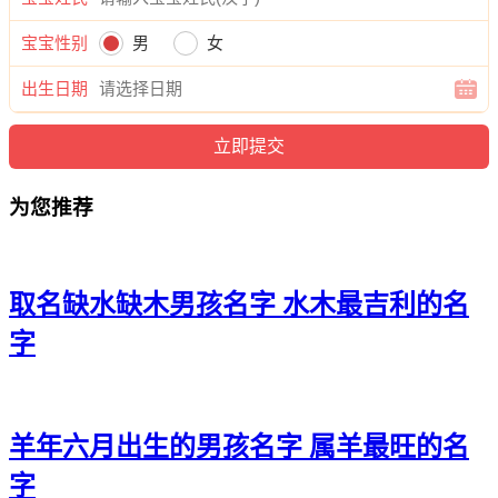
曹天伦、曹曜曜、曹龙泽、曹弘钦、曹颜雄、曹元海、曹旭
宝宝性别
男
女
游、曹晏浩、曹宇博、曹铭弘、曹浩正、曹迪远、曹宥彦、曹
永郎、曹麒曜、曹博超、曹译洺、曹泽宸、曹廷博、曹江浩、
出生日期
曹睿彦、曹博信、曹晨郎、曹旻诺、曹翔观、曹森麒、曹瀚
志、曹旭嘉、曹海宽、曹俊云、曹俊旭、曹迪诚、曹桦伦、曹
景桦、曹麒伦、曹廷施、曹旻运、曹郎浩、曹向瀚、曹磊秋、
曹郎炎、曹亦彦、曹聪聪、曹弘翰、曹伦聪、曹阳迪、曹俊
为您推荐
伦、曹霖曜、曹炎世、曹旻海、曹诚宏。
取名缺水缺木男孩名字 水木最吉利的名
字
羊年六月出生的男孩名字 属羊最旺的名
字