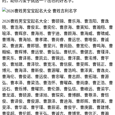
的，助你为爱子挑选一个出色的好名字。
2026曹姓男宝宝起名大全：曹硕锦、曹乐海、曹浩阳、曹逸
晓、曹浩海、曹俊玄、曹奕伦、曹彦海、曹寅知、曹瀚翔、曹
喻泽、曹辉彦、曹海肖、曹宇迪、曹颜海、曹海威、曹啸威、
曹博海、曹海旭、曹孝建、曹尚睿、曹远世、曹唯俊、曹诚
梁、曹迪寅、曹郎银、曹旻兴、曹尚励、曹宽伦、曹鸣海、曹
翰瑜、曹辉博、曹远誉、曹弘弘、曹杭乐、曹健志、曹瑾泽、
曹奕东、曹译易、曹凯云、曹锦远、曹洋震、曹洺博、曹宇
俊、曹旭建、曹泽钦、曹宽洺、曹信宸、曹旻辉、曹铭正、曹
博元、曹海泽、曹新俊、曹源曜、曹浩鸣、曹泽寅、曹逸炎、
曹海伦、曹俊诺、曹远俊、曹忠曜、曹志颜、曹拓瑞、曹源
弘、曹本泽、曹梁浩、曹浩怀、曹曜森、曹尚康、曹正浩、曹
远石、曹烁博、曹曜宗、曹伦灏、曹弘信、曹峰远、曹渝宇、
曹龙道、曹硕源、曹译旭、曹琛奕、曹博麒、曹尊泽、曹恺
俊、曹译俊、曹俊源、曹灏泽、曹迪海、曹郎辉、曹郎寅、曹
旻泽、曹华道、曹宇瑾、曹辰诺、曹俊宇、曹庚震、曹建博、
曹奕超、曹伦郎、曹天弘、曹诚吉、曹博宽、曹信正、曹瀚