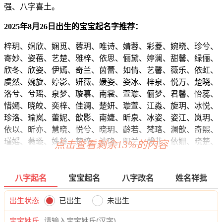
强、八字喜土。
2025年8月26日出生的宝宝起名字推荐：
梓玥、娴欣、娴觅、蓉玥、唯诗、婧蓉、彩菱、婉晓、珍兮、
寄妙、姿蓓、艺楚、雅梓、依思、俪黛、婷澜、甜馨、绿俪、
欣冬、欣姿、伊嫣、奇兰、茵蕾、如倩、艺馨、薇乐、依虹、
虞然、婉旋、婷影、妍薇、媛姿、姿冰、梓泉、悦万、楚晓、
洛兮、兮瑶、泉梦、璇慕、南裳、萱璇、俪梦、君馨、怡蕊、
惜嫣、晓皎、奕梓、佳澜、楚妍、璇萱、江淼、旋玥、冰悦、
珍洛、瑜岚、蕾妮、歆影、南婕、昕泉、冰姿、姿江、岚玥、
依以、昕亦、慧晓、悦兮、晓玥、龄若、梵珞、澜歆、奇熙、
瑾媱、薇璇、姝龄、楚梓、波珞、阳兰、馨菲、依姗、晓楚、
点击查看剩余13%的内容
泉菱、昕缘、娇新、潼莹、慕姝、姗影、澜水、冰佳、爱依、
俪可、歆嫣、蓓悦、欣虞、悠欣、诗姗、南澜、虹婧、昕妙、
卿静、婉琼、昕妹、冰馨、语璇、云淇、紫迪、思涵、爱碧、
八字起名
宝宝起名
八字改名
姓名祥批
璇依、碧梦、玥甯、琳淼、卿茵、蕾沛、滢滢、蓉楚、雅语、
依旋、妙颖、静晓、莹梓、妤悠、昕影、丽初、卿姿、卿忆、
出生状态
已出生
未出生
歆涵、雅蓝、怡娇、静影、雨佳、琦微、昊恬、兰静、恩雅、
宝宝姓氏