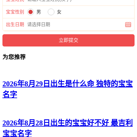
冉谷、平姗、觅俪、可云、唯蓓、蕾妍、璐若、若君、馨岚、
兮紫、俪娴、黛念、初曦、虹俪、欣楚、甜熙、舒悦、甜妮、
宝宝性别
男
女
可璇、奕甯、虹诗。
出生日期
为您推荐
2026年8月29日出生是什么命 独特的宝宝
名字
2026年8月28日出生的宝宝好不好 最吉利
宝宝名字