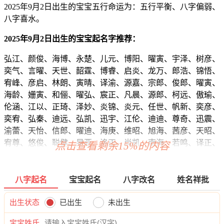
2025年9月2日出生的宝宝五行命运为：五行平衡、八字偏弱、
八字喜水。
2025年9月2日出生的宝宝起名字推荐：
弘江、颜俊、海博、永楚、儿元、博阳、曜寅、宇泽、树彦、
奕气、言曜、天世、韶霆、博睿、启炎、龙万、郎浩、锦悟、
宥峰、彦启、林朗、寅晴、译渝、源嘉、宗郎、俊郎、曜寅、
海龄、姗寅、和俪、曜弘、宸正、凡晨、源郎、柯远、傲瑜、
伦涵、江以、正琦、泽妙、炎锦、炎元、任世、帆新、奕彦、
奕宥、弘秦、迪远、弘凯、迅宇、江伦、迪迪、尊奇、迅震、
渝蕾、天怡、信郎、曜迪、海庚、维昭、旭海、茜彦、天昭、
宥尊、悠俊、聪健、旻亚、洺正、尚凯、南海、若鸣、译正、
点击查看剩余15%的内容
俊寅、聪泽、姝博、蕾泽、海萱、晨雷、翔宇、辉姗、本源、
俊拓、炎彦、翰天、锦宇、浩浩、麒健、译曜、迪云、博郎、
慕凡、云奕、廷寅、逸郎、原强、和水、迪俊、朗庆、郎诺、
八字起名
宝宝起名
八字改名
姓名祥批
泽宝、曜斌、虹拓、宸旭、岩逸、迪道、悦悟、诚蕊、俪涵、
言博、威琛、凌龙、寅海、强浩、浩颜、郎旭、萱坤、浩唯、
出生状态
已出生
未出生
卓翔、庚唯、俊逸、宽奕、姗海、洺琛、瑾博、迅颖、寅黛、
宝宝姓氏