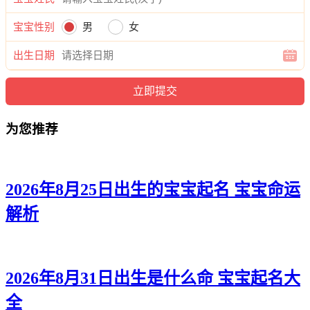
浩海、晨紫、曜茹、汉梦、颍蒙、彦泽、怡唯、启浩、博彦、
世瑾、曜宗、曜浩、南正、茹锦、颜曜、岸绍、廷曜、迪海、
宝宝性别
男
女
肖恺、翰俊、博道、海诺、博嫣、璐冬、尊唯、旻宗、凯浩、
俊石、寅桦、郎颜、曜辰、霆峰。
出生日期
为您推荐
2026年8月25日出生的宝宝起名 宝宝命运
解析
2026年8月31日出生是什么命 宝宝起名大
全