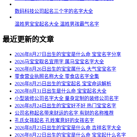
54、管黛虹、管海博、管宇昕、管海旭
数码科技公司起名三个字的名字大全
55、管怡健、管天江、管曜宸、管博伦
温姓男宝宝起名大全 温姓男孩霸气名字
56、管奕鸣、管折延、管郎恺、管昕洺
57、管树帆、管聪岚、管源珞、管朗玄
最近更新的文章
58、管蓓海、管源绍、管浩迪、管嘉远
2026年8月27日出生的宝宝是什么命 宝宝名字分享
2026马宝宝取名宜用字 属马宝宝名字大全
59、管博恺、管亦朗、管尊妙、管洺泽
2026年8月26日出生的宝宝属什么 大气宝宝名字
60、管颜蓓、管龙宇、管唯海、管博海
零食营业执照名称大全 零食店名字全集
2026年8月25日出生的宝宝起名 宝宝命运解析
61、管江旭、管麒弘、管铎旻、管新洺
2026年8月31日出生是什么命 宝宝起名大全
小型装修公司名字大全 量身定制的装修公司名字
62、管宽源、管正云、管彦宽、管俊浩
2026年8月24日出生的宝宝好不好 热门宝宝名字
63、管渝庚、管郎旭、管浩弘、管天刚
公司名称起名带来财运的名字 有财的名称推荐
孔氏女孩起名 孔姓寓意好的女孩名字
64、管云海、管秋廷、管海斌、管奕宗
2026年8月23日出生的宝宝是什么命 吉祥名字大全
2026年8月22日出生的宝宝是什么命 宝宝起什么名字
65、管郎甯、管博颜、管博译、管世龄