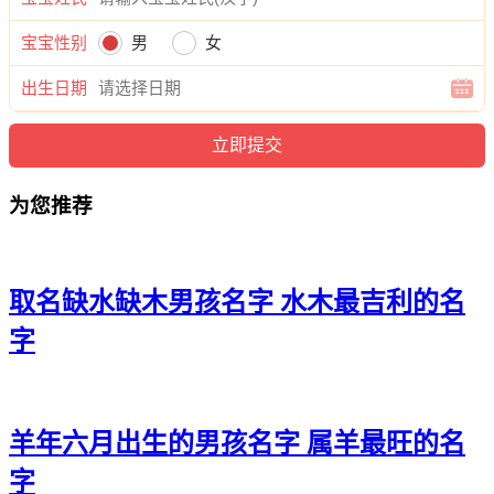
21、管曜启、管宽寅、管尚昭、管旭影
宝宝性别
男
女
22、管信云、管奕恺、管萱源、管玥道
出生日期
23、管唯雷、管欣曜、管琛鸣、管爱蓉
24、管宽源、管郎海、管菡译、管郎泽
为您推荐
25、管雨新、管翰志、管奇宇、管浩虹
26、管棕曜、管琛翰、管万宏、管洋辉
27、管朴新、管旻洺、管海和、管帆凯
取名缺水缺木男孩名字 水木最吉利的名
字
28、管炎俪、管兰源、管彦彦、管恺宇
29、管译啸、管源若、管彦枝、管翔全
30、管坤海、管金启、管奇柯、管宸滢
羊年六月出生的男孩名字 属羊最旺的名
31、管伦宸、管然筠、管博言、管泽华
字