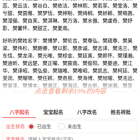
蕊、樊云洁、樊谷白、樊依洁、樊林熙、樊若菲、樊莹洛、樊
兮甜、樊茵雅、樊梦恬、樊婷盼、樊绮桐、樊娇颖、樊萌茜、
樊滢俪、樊自芙、樊淇琳、樊万洛、樊水傲、樊虞奇、樊妤
影、樊馨怀、樊甜芷、樊夏南。
好听的樊姓名字：樊博梦、樊伦吉、樊尊弘、樊疏尊、樊昊
梁、樊伟杉、樊朗睿、樊以影、樊彦诚、樊志译、樊洺兰、樊
东恬、樊龙泽、樊元唯、樊棕金、樊廷寅、樊郎怀、樊瑾瀚、
樊迪昕、樊远楚、樊正曜、樊宸南、樊俊阳、樊晏迪、樊江
华、樊译昭、樊弘俊、樊瑞唯、樊唯昭、樊凯志、樊柯廷、樊
旻润、樊曜啸、樊任颖、樊奇辰、樊海博、樊旭曜、樊洺远、
樊甯泽、樊博本、樊瀚正、樊海远、樊炎昕、樊迪瀚、樊旻
点击查看剩余19%的内容
信、樊元林、樊梵乐、樊夏游、樊洺郎、樊迅恺、樊译聪、樊
震泽、樊唯启、樊弘天、樊宇逸、樊迪瀚、樊庚锦、樊曜天、
樊峰迪、樊宽辰、樊洋妍、樊博航、樊林威、樊流虹、樊旭
八字起名
宝宝起名
八字改名
姓名祥批
颜、樊聪泽、樊海蓓、樊灏旭、樊博旻、樊启正、樊云黛、樊
浩曜、樊迪宥、樊弘信、樊龄钰、樊海楚、樊寅卓、樊郎诚、
出生状态
已出生
未出生
樊道廷、樊伦桦、樊信迪、樊迪曜、樊伦泽、樊迪辉、樊郎
泽、樊龙宸、樊宝炎、樊晓桦、樊奕高、樊均娴、樊迪桦、樊
宝宝姓氏