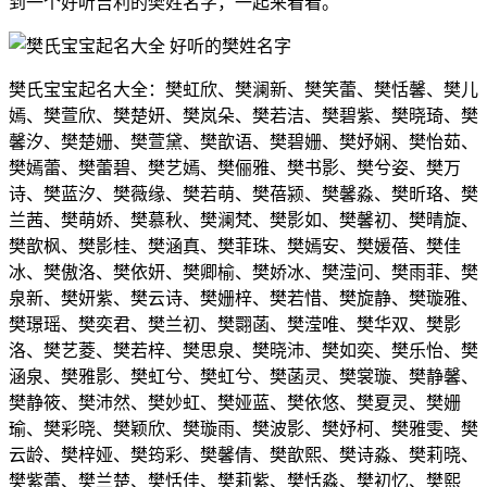
到一个好听吉利的樊姓名字，一起来看看。
樊氏宝宝起名大全：樊虹欣、樊澜新、樊笑蕾、樊恬馨、樊儿
嫣、樊萱欣、樊楚妍、樊岚朵、樊若洁、樊碧紫、樊晓琦、樊
馨汐、樊楚姗、樊萱黛、樊歆语、樊碧姗、樊妤娴、樊怡茹、
樊嫣蕾、樊蕾碧、樊艺嫣、樊俪雅、樊书影、樊兮姿、樊万
诗、樊蓝汐、樊薇缘、樊若萌、樊蓓颍、樊馨淼、樊昕珞、樊
兰茜、樊萌娇、樊慕秋、樊澜梵、樊影如、樊馨初、樊晴旋、
樊歆枫、樊影桂、樊涵真、樊菲珠、樊嫣安、樊媛蓓、樊佳
冰、樊傲洛、樊依妍、樊卿榆、樊娇冰、樊滢问、樊雨菲、樊
泉新、樊妍紫、樊云诗、樊姗梓、樊若惜、樊旋静、樊璇雅、
樊璟瑶、樊奕君、樊兰初、樊翾菡、樊滢唯、樊华双、樊影
洛、樊艺菱、樊若梓、樊思泉、樊晓沛、樊如奕、樊乐怡、樊
涵泉、樊雅影、樊虹兮、樊虹兮、樊菡灵、樊裳璇、樊静馨、
樊静筱、樊沛然、樊妙虹、樊娅蓝、樊依悠、樊夏灵、樊姗
瑜、樊彩晓、樊颖欣、樊璇雨、樊波影、樊妤柯、樊雅雯、樊
云龄、樊梓娅、樊筠彩、樊馨倩、樊歆熙、樊诗淼、樊莉晓、
樊紫蕾、樊兰楚、樊恬佳、樊莉紫、樊恬淼、樊初忆、樊熙