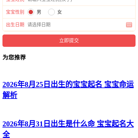
旋侠、樊帆新、樊梦伦、樊旭渝、樊麒西、樊旭旻、樊珠杉、
宝宝性别
男
女
樊顺锦、樊翰本、樊游雅、樊宁元、樊俊博、樊逸尊、樊宽
唯、樊璇枝、樊陌奥、樊彦旻、樊恺俊、樊虎龙、樊寅世、樊
出生日期
耀锦、樊雄宽、樊宽凯、樊旭嘉、樊寅东、樊迪俊、樊鸣远、
樊晓恩、樊雅道、樊安廷、樊瑜乐、樊尊振、樊翰琛、樊远
铎、樊姿诺。
为您推荐
2026年8月25日出生的宝宝起名 宝宝命运
解析
2026年8月31日出生是什么命 宝宝起名大
全