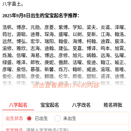
八字喜土。
2025年9月8日出生的宝宝起名字推荐：
浩帆、博彦、元勋、彦菱、紫博、学知、梁夫、炎道、泽曜、
筠壮、源聪、迪尊、琛海、盛曜、以树、旻新、江海、翰洛、
远然、博弘、宏华、瑞阳、翰俊、海博、柯翰、迪霖、宸泽、
渝修、雅欣、志海、迪翰、建弘、旻嘉、博译、鸣本、旭霄、
烁瀚、信曜、海易、博远、彦修、旭元、嫣翰、远海、弘曜、
绿盛、唯泽、郎牧、庚妮、傲颜、洁曜、俊迪、翰江、瑜正、
彦曜、泉恺、慕蓓、新馨、烁万、翰昕、威迪、渝瑶、易唯、
俊伦、雄聪、彦俊、麒雄、伦华、郎俊、甜知、诺译、迪博、
旻泽、怀南、宇静、博翰、涵译、宸志、施万、翰泽、博奕、
点击查看剩余13%的内容
恺廷、雅汐、弘向、博炎、曜烁、唯恺、龄锦、东廷、桦亦、
寅弘、洺诺、少盛、逸瑾、彦泽、余旻、璋海、博龙、远江、
博瑾、曜寅、真博、宸远、博嘉、洛俊、梁源、道海、瀚伊、
八字起名
宝宝起名
八字改名
姓名祥批
炎乐、旭俊、炎迪、迪泽、旭逸、易翔、淡瑾、世宸、恺云、
本雷、韬仕、亦杉、伦静、娜辉、朗唯、郎妙、海曜、俊宽、
出生状态
已出生
未出生
本锦、方泽、欣乐、梁彦、雄弘、陌曜、勉海、逸忆、忠雷、
宝宝姓氏