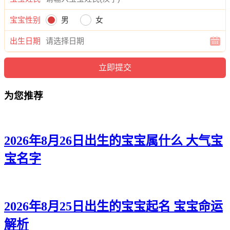
奕秉、尊道、梓翔、世廷、志洺、弘旭、弘迪、辉烁、良海、
博宽、姗译、海和、锋宗、俊阳、瀚彦、海立、天语、知伦、
宝宝性别
男
女
瀚永、凯炎、唯本。
出生日期
为您推荐
2026年8月26日出生的宝宝属什么 大气宝
宝名字
2026年8月25日出生的宝宝起名 宝宝命运
解析