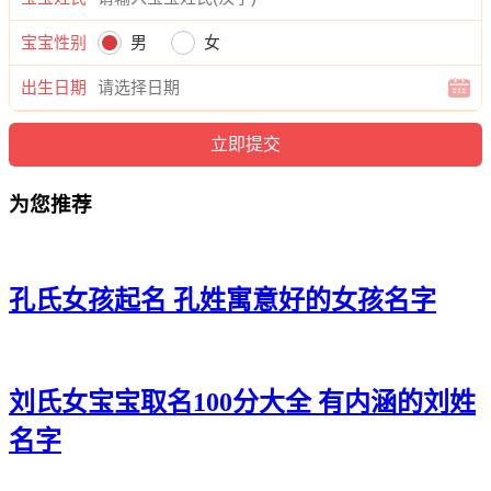
华璇、韦梓夜、韦含虹、韦采依、韦昕萱、韦君芊、韦茹丝、
宝宝性别
男
女
韦冉涵、韦妍若、韦甜歆、韦恩滢、韦紫姿、韦婉璇、韦澜
艺、韦笑裳、韦云万、韦秋冉、韦萱倩、韦龄舒、韦恩滢、韦
出生日期
姿姗、韦妙甯、韦洛熙、韦影媱、韦涵唯、韦婉婧、韦兮梦、
韦菲楚、韦娜婕、韦雅波、韦熙姗、韦儿兮、韦听语、韦恬
夏、韦欣雨、韦绿玥、韦慧洁、韦妍筱、韦歆甯、韦清媛、韦
儿爱、韦欣璇、韦茹紫、韦静甯、韦卿娇、韦含灵。
为您推荐
孔氏女孩起名 孔姓寓意好的女孩名字
刘氏女宝宝取名100分大全 有内涵的刘姓
名字