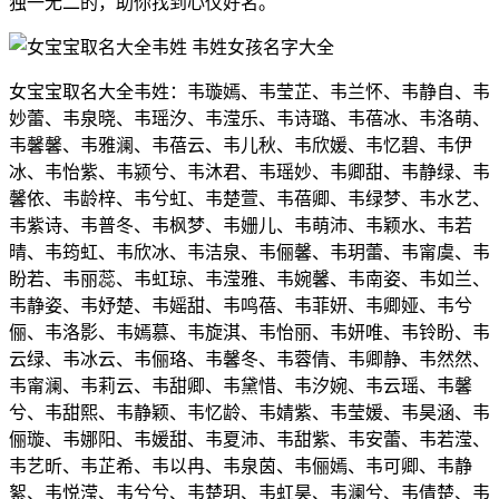
独一无二的，助你找到心仪好名。
女宝宝取名大全韦姓：韦璇嫣、韦莹芷、韦兰怀、韦静自、韦
妙蕾、韦泉晓、韦瑶汐、韦滢乐、韦诗璐、韦蓓冰、韦洛萌、
韦馨馨、韦雅澜、韦蓓云、韦儿秋、韦欣媛、韦忆碧、韦伊
冰、韦怡紫、韦颍兮、韦沐君、韦瑶妙、韦卿甜、韦静绿、韦
馨依、韦龄梓、韦兮虹、韦楚萱、韦蓓卿、韦绿梦、韦水艺、
韦紫诗、韦普冬、韦枫梦、韦姗儿、韦萌沛、韦颖水、韦若
晴、韦筠虹、韦欣冰、韦洁泉、韦俪馨、韦玥蕾、韦甯虞、韦
盼若、韦丽蕊、韦虹琼、韦滢雅、韦婉馨、韦南姿、韦如兰、
韦静姿、韦妤楚、韦媱甜、韦鸣蓓、韦菲妍、韦卿娅、韦兮
俪、韦洛影、韦嫣慕、韦旋淇、韦怡丽、韦妍唯、韦铃盼、韦
云绿、韦冰云、韦俪珞、韦馨冬、韦蓉倩、韦卿静、韦然然、
韦甯澜、韦莉云、韦甜卿、韦黛惜、韦汐婉、韦云瑶、韦馨
兮、韦甜熙、韦静颖、韦忆龄、韦婧紫、韦莹媛、韦昊涵、韦
俪璇、韦娜阳、韦媛甜、韦夏沛、韦甜紫、韦安蕾、韦若滢、
韦艺昕、韦芷希、韦以冉、韦泉茵、韦俪嫣、韦可卿、韦静
絮、韦悦滢、韦兮兮、韦楚玥、韦虹昊、韦澜兮、韦倩楚、韦