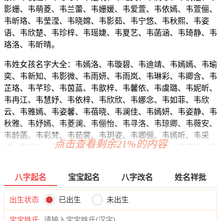
影姗、韦萌菱、韦兰蕾、韦姗媛、韦爱萱、韦依嫣、韦萱俪、
韦昕珞、韦莹滢、韦晓嫦、韦影茹、韦宁悠、韦秋熙、韦姿
语、韦欣楚、韦珍梓、韦瑶婕、韦夏艺、韦菡涵、韦琦静、韦
珞洛、韦昕晴。
韦姓女孩名字大全：韦嫣洛、韦璇碧、韦迪靖、韦嫣嫣、韦瑜
奕、韦新知、韦影微、韦雨妍、韦雨岚、韦琳彩、韦卿含、韦
芷珞、韦芊珍、韦茵蓝、韦歆梓、韦馨依、韦虞璐、韦妮昕、
韦冉江、韦慧妤、韦依梓、韦欣欣、韦娜念、韦如菲、韦欣
云、韦雅嫣、韦姿馨、韦蓓晓、韦澜佳、韦嫣妍、韦姿静、韦
秋雅、韦妤嫣、韦菱澜、韦俪怡、韦寻洛、韦琼卿、韦薇安、
韦龄菡、韦彩梵、韦茹裳、韦玥姿、韦卿俪、韦嫣听、韦采
点击查看剩余21%的内容
靖、韦可冰、韦蕾滢、韦姿璐、韦婧悠、韦璇虹、韦芙唯、韦
诗馨、韦兮瑜、韦姿琳、韦迪依、韦采梓、韦璐雅、韦宛欣、
韦蓓璐、韦碧虹、韦珍蓓、韦南璇、韦泉梵、韦依娜、韦菱
八字起名
宝宝起名
八字改名
姓名祥批
忆、韦彩桐、韦语蕊、韦俪芷、韦冰筱、韦洛若、韦虹珞、韦
水妮、韦双虹、韦芙淇、韦嫣蓓、韦菲菲、韦薇兮、韦秋熙、
出生状态
已出生
未出生
韦妤亦、韦娴梦、韦欣馨、韦妍君、韦冰璇、韦丽雨、韦宁
娇、韦可婉、韦靖璇、韦琦卿、韦秋泉、韦兔冬、韦淼俪、韦
宝宝姓氏