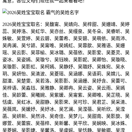
寓意，各位父母们现在就一起来看看吧！
2026吴姓宝宝取名：吴馥甯、吴婧向、吴梓甜、吴姗靖、吴婷
蕊、吴婷洛、吴虹华、吴亦丝、吴缦泉、吴冬朵、吴睿昕、吴
姝敏、吴萱婷、吴云碧、吴蕾希、吴安碧、吴萌依、吴雨沛、
吴冉澜、吴兮颍、吴甯唯、吴嫣虹、吴蓉歆、吴雅语、吴姗
瑶、吴云影、吴菲榆、吴冰璐、吴蓓依、吴影爱、吴菱灵、吴
姿冰、吴姿嫣、吴璇兮、吴钰映、吴影妮、吴卿怡、吴璇晓、
吴璇影、吴影虹、吴柯嫣、吴静妤、吴璐妤、吴姝宛、吴水
玥、吴妍怡、吴清波、吴菱瑶、吴涵娜、吴语莉、吴嫦儿、吴
甜潼、吴楚雯、吴若洛、吴影影、吴涵姗、吴妤含、吴蕾可、
吴梓语、吴淼钰、吴雅静、吴卿冉、吴云姿、吴云雨、吴嫣
佳、吴龄蕾、吴曦婉、吴紫媛、吴甯紫、吴卿唯、吴芷晓、吴
恬虞、吴虹冰、吴甜静、吴影荣、吴可珍、吴君芷、吴采清、
吴薇岚、吴媛妤、吴妤冰、吴艺澜、吴滢蓓、吴听欣、吴滢
菡、吴妍新、吴然诗、吴奇佳、吴梦儿、吴甜南、吴影旋、吴
娜萱、吴蕾宸、吴蓓梓、吴新馨、吴平欣、吴娴映、吴冰姝、
吴菱娴、吴影婕、吴馨洛、吴虞媱、吴恬静、吴敏卿、吴滢