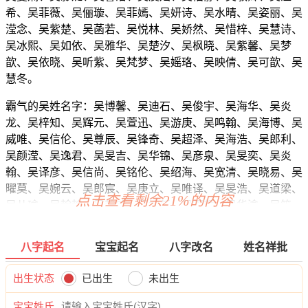
希、吴菲薇、吴俪璇、吴菲嫣、吴妍诗、吴水晴、吴姿丽、吴
滢念、吴紫楚、吴菡若、吴悦林、吴娇然、吴惜梓、吴慧诗、
吴冰熙、吴如依、吴雅华、吴楚汐、吴枫晓、吴紫馨、吴梦
歆、吴依晓、吴听紫、吴梵梦、吴媱珞、吴映倩、吴可歆、吴
慧冬。
霸气的吴姓名字：吴博馨、吴迪石、吴俊宇、吴海华、吴炎
龙、吴梓知、吴辉元、吴萱迅、吴游庚、吴鸣翰、吴海博、吴
威唯、吴信伦、吴尊辰、吴锋奇、吴超泽、吴海浩、吴郎利、
吴颜滢、吴逸君、吴旻吉、吴华锦、吴彦泉、吴旻奕、吴炎
翰、吴译彦、吴信尚、吴铭伦、吴绍海、吴宽清、吴晓易、吴
曜莫、吴婉云、吴郎宸、吴庚立、吴唯译、吴旻浩、吴道梁、
点击查看剩余21%的内容
吴儿瑜、吴翰翰、吴翰威、吴坤任、吴曜颜、吴华渝、吴筠
曜、吴道宇、吴桂译、吴海诚、吴易博、吴曜伦、吴烁炎、吴
宽华、吴言瀚、吴锦炎、吴毅旭、吴麒康、吴信寅、吴涵诚、
八字起名
宝宝起名
八字改名
姓名祥批
吴晨泽、吴俪向、吴影游、吴锦凡、吴诺树、吴旭聪、吴悟
妤、吴影颜、吴杉麒、吴鸣彦、吴曜肖、吴元博、吴道曜、吴
出生状态
已出生
未出生
任鸣、吴瀚爱、吴元唯、吴滢磊、吴博梁、吴扬彦、吴勇瑞、
吴道曜、吴海烁、吴博江、吴碧瑞、吴奕振、吴宇华、吴旻
宝宝姓氏