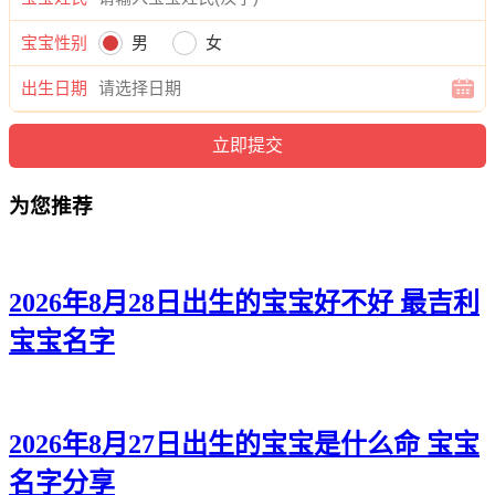
乔、吴诚道、吴海渝、吴澜紫、吴世弘、吴博棕、吴新伦、吴
宝宝性别
男
女
铎本、吴翰佑、吴东道、吴康译、吴影龙、吴旻拓、吴昊郎、
吴旭翔、吴弘泽、吴梁锐、吴源誉、吴迅妤、吴远和、吴厚
出生日期
曜、吴麒颜、吴翰薇、吴希旻、吴浩旭、吴唯元、吴缦玄、吴
迪俊、吴迪廷、吴锦亦、吴云博、吴新凯、吴翰天、吴龄旭、
吴翔唯、吴雄译、吴俊浩、吴泽悠、吴新灏、吴麒翰、吴辉
航、吴霄烁、吴旭洛。
为您推荐
2026年8月28日出生的宝宝好不好 最吉利
宝宝名字
2026年8月27日出生的宝宝是什么命 宝宝
名字分享