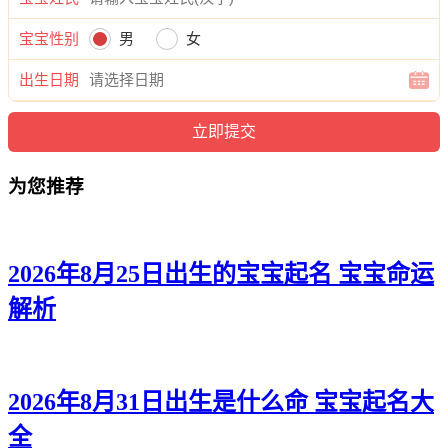
帆辰、彦听、海浩、振浩、尊易、霆弘、熙郎、寅秋、郎远、
旭宽、影迅、任译、龙唯、宸凯、芷易、弘宇、浚俊、泽望、
宝宝性别
男
女
启浩、译冉、辰晓、和恺。
出生日期
为您推荐
2026年8月25日出生的宝宝起名 宝宝命运
解析
2026年8月31日出生是什么命 宝宝起名大
全