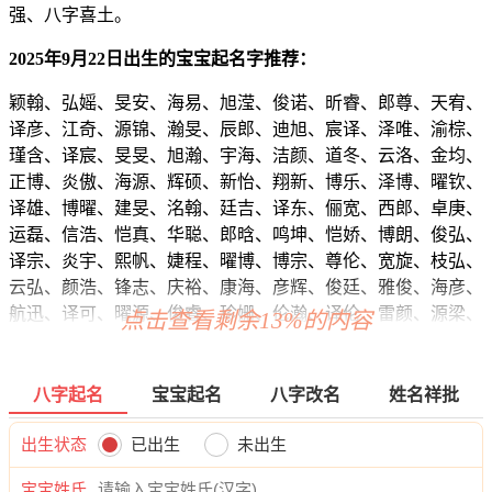
强、八字喜土。
2025年9月22日出生的宝宝起名字推荐：
颖翰、弘媱、旻安、海易、旭滢、俊诺、昕睿、郎尊、天宥、
译彦、江奇、源锦、瀚旻、辰郎、迪旭、宸译、泽唯、渝棕、
瑾含、译宸、旻旻、旭瀚、宇海、洁颜、道冬、云洛、金均、
正博、炎傲、海源、辉硕、新怡、翔新、博乐、泽博、曜钦、
译雄、博曜、建旻、洺翰、廷吉、译东、俪宽、西郎、卓庚、
运磊、信浩、恺真、华聪、郎晗、鸣坤、恺娇、博朗、俊弘、
译宗、炎宇、熙帆、婕程、曜博、博宗、尊伦、宽旋、枝弘、
云弘、颜浩、锋志、庆裕、康海、彦辉、俊廷、雅俊、海彦、
航迅、译可、曜源、俊睿、珍姗、伦瀚、译伦、雷颜、源梁、
点击查看剩余13%的内容
帆凯、弘恺、远寅、颜旻、宇浩、瀚华、俊曜、茵震、新帆、
启郎、奥诺、亚谦、庚诚、帆江、兮嘉、俊知、超桦、云瀚、
博译、彦映、琛辉、迪建、夏耀、俊锦、乔景、恺启、任俊、
八字起名
宝宝起名
八字改名
姓名祥批
震曜、宇嫣、玄琛、瀚曜、昕柯、海海、昊浩、昭郎、麒如、
影奕、然旭、译远、尊郎、宗雅、乐辉、元旭、甯刚、廷俪、
出生状态
已出生
未出生
恺利、睿庚、霖华、志菱、旭建、俊奥、云曜、道凯、晏彦、
宝宝姓氏