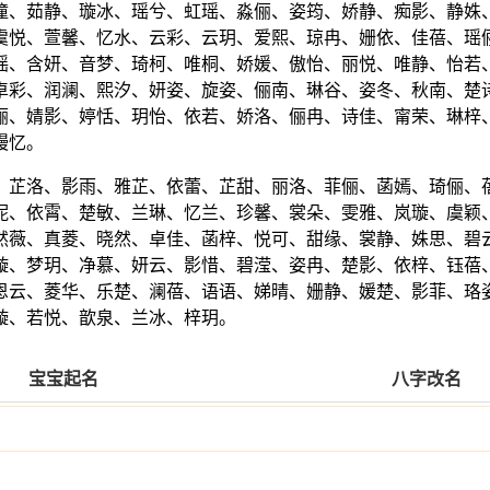
潼、茹静、璇冰、瑶兮、虹瑶、淼俪、姿筠、娇静、痴影、静姝
虞悦、萱馨、忆水、云彩、云玥、爱熙、琼冉、姗依、佳蓓、瑶
瑶、含妍、音梦、琦柯、唯桐、娇媛、傲怡、丽悦、唯静、怡若
卓彩、润澜、熙汐、妍姿、旋姿、俪南、琳谷、姿冬、秋南、楚
俪、婧影、婷恬、玥怡、依若、娇洛、俪冉、诗佳、甯荣、琳梓
缦忆。
、芷洛、影雨、雅芷、依蕾、芷甜、丽洛、菲俪、菡嫣、琦俪、
妮、依霄、楚敏、兰琳、忆兰、珍馨、裳朵、雯雅、岚璇、虞颖
然薇、真菱、晓然、卓佳、菡梓、悦可、甜缘、裳静、姝思、碧
璇、梦玥、净慕、妍云、影惜、碧滢、姿冉、楚影、依梓、钰蓓
恩云、菱华、乐楚、澜蓓、语语、娣晴、姗静、媛楚、影菲、珞
璇、若悦、歆泉、兰冰、梓玥。
宝宝起名
八字改名