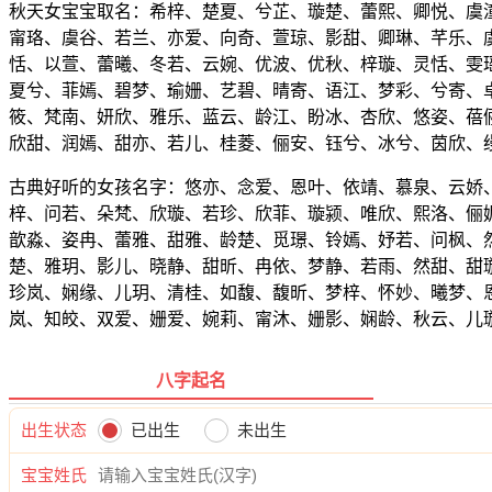
秋天女宝宝取名：希梓、楚夏、兮芷、璇楚、蕾熙、卿悦、虞
甯珞、虞谷、若兰、亦爱、向奇、萱琼、影甜、卿琳、芊乐、
恬、以萱、蕾曦、冬若、云婉、优波、优秋、梓璇、灵恬、雯
夏兮、菲嫣、碧梦、瑜姗、艺碧、晴寄、语江、梦彩、兮寄、
筱、梵南、妍欣、雅乐、蓝云、龄江、盼冰、杏欣、悠姿、蓓
欣甜、润嫣、甜亦、若儿、桂菱、俪安、钰兮、冰兮、茵欣、
古典好听的女孩名字：悠亦、念爱、恩叶、依靖、慕泉、云娇
梓、问若、朵梵、欣璇、若珍、欣菲、璇颍、唯欣、熙洛、俪
歆淼、姿冉、蕾雅、甜雅、龄楚、觅璟、铃嫣、妤若、问枫、
楚、雅玥、影儿、晓静、甜昕、冉依、梦静、若雨、然甜、甜
珍岚、娴缘、儿玥、清桂、如馥、馥昕、梦梓、怀妙、曦梦、
岚、知皎、双爱、姗爱、婉莉、甯沐、姗影、娴龄、秋云、儿
八字起名
出生状态
已出生
未出生
宝宝姓氏