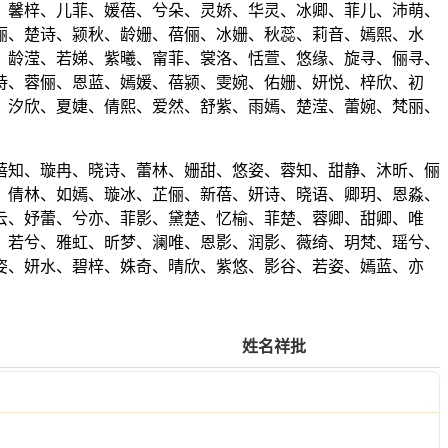
、馨梓、儿菲、媛蓓、兮朵、灵娇、华灵、冰卿、菲儿、沛萌、
俪、楚诗、颍秋、龄姗、蓓俪、冰姗、秋蕊、莉音、嫣熙、水
、龄滢、若娣、紫曦、甯菲、裳洛、恬萱、悠缘、旋寻、俪寻、
诗、蓉俪、恩蓝、嫣媛、蓓颍、雯婉、佑姗、妍悦、梓欣、初
、汐欣、夏婕、倩熙、爱然、舒紫、雨嫣、楚滢、蕾婉、梵丽、
蓓知、璇冉、晓诗、蕾林、姗甜、悠姿、蓉知、甜静、沐昕、俪
、倩林、如嫣、璇冰、芷俪、新蓓、妍诗、晓语、卿玥、恩淼、
云、妤蕾、兮亦、菲影、黛楚、忆榆、菲楚、蓉卿、甜卿、唯
、若兮、雅虹、昕梦、澜唯、恩影、润影、薇绮、玥梵、瑶兮、
姿、妍水、碧梓、姝奇、晴欣、紫悠、影谷、若姿、嫣蓝、亦
姓名祥批