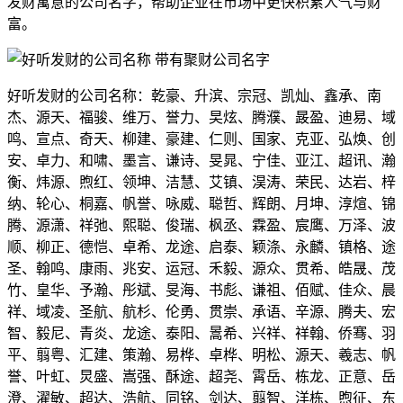
发财寓意的公司名字，帮助企业在市场中更快积累人气与财
富。
好听发财的公司名称：乾豪、升滨、宗冠、凯灿、鑫承、南
杰、源天、福骏、维万、誉力、旲炫、腾濮、晸盈、迪易、域
鸣、宣点、奇天、柳建、豪建、仁则、国家、克亚、弘焕、创
安、卓力、和啸、墨言、谦诗、旻晁、宁佳、亚江、超讯、瀚
衡、炜源、煦红、领坤、洁慧、艾镇、淏涛、荣民、达岩、梓
纳、轮心、桐嘉、帆誉、咏威、聪哲、辉朗、月坤、淳煊、锦
腾、源潇、祥弛、熙聪、俊瑞、枫丞、霖盈、宸鹰、万泽、波
顺、柳正、德恺、卓希、龙途、启泰、颖涤、永麟、镇格、途
圣、翰鸣、康雨、兆安、运冠、禾毅、源众、贯希、皓晟、茂
竹、皇华、予瀚、彤斌、旻海、书彪、谦祖、佰赋、佳众、晨
祥、域凌、圣航、航杉、伦勇、贯崇、承语、辛源、腾夫、宏
智、毅尼、青炎、龙途、泰阳、暠希、兴祥、祥翰、侨骞、羽
平、翦粤、汇建、策瀚、易桦、卓桦、明松、源天、羲志、帆
誉、叶虹、炅盛、嵩强、酥途、超尧、霄岳、栋龙、正意、岳
澄、濯敏、超达、浩航、同铭、剑达、翦智、洋栋、煦征、东