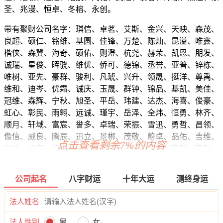
圣、兆漫、恒卓、冬榕、永创。
带有聚财公司名字：琪信、卓茗、艾斯、金兴、天映、森茂、
良超、硕仁、铭维、基圆、佳锋、万楚、陈灿、昆溢、唯鑫、
楷侠、森冀、海奇、硕佑、则澄、杭尧、赫荣、凯恩、朋发、
诚瑞、星俊、晖骁、维优、侨可、德锦、丞誉、亚普、锌栋、
唯树、亚先、豪群、骏利、凡琥、兴升、领晟、挺洋、尊禹、
维和、迪岑、优霜、诚庆、玉晟、群钟、锦品、基凯、美佳、
冠维、森辉、宁秋、旭圣、平岳、玮建、达杰、海喜、俊豪、
虹心、彰民、雨翱、远诚、瑾宇、岳泽、全炜、恒勇、林齐、
顺月、轩域、富宸、誉多、卓瑞、荣振、雪迅、勇哲、昌领、
儋信、威良、腾辰、迅立、景郴、茂敬、蔚卓、品佑、吉维、
点击查看剩余7%的内容
锡佳、达宏、路崴、烽惜、骥君、元峻、司焱、定朗、安新、
群荣、熙鹰、维清、采智、剑勤、善莱、健莜、腾辉、宥先、
飞勋、坦安、权司、枫贯、琒磊、镇虹、帆锦、凯齐、新阳、
公司起名
八字财运
十年大运
测终身运
盛诺、蓝诺、义兆、嘉旭、翔松、鸣林、钟恒、欣传、千楚、
峰驰、恩通、玮翦、明松、万骁、恺俊、基兴、欣卓、霏力、
法人姓名
杰纬、慕笑、楠依、滨策、炫烽、万挺、骏文。
法人性别
男
女