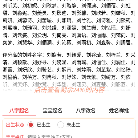
刘昕芙、刘初妮、刘秋梦、刘璇静、刘俪迪、刘俪蓓、刘虹
甜、刘淼妮、刘菱灵、刘影迪、刘影馨、刘欣若、刘璇秋、刘
莉妍、刘蓉诗、刘蕾璇、刘娜琦、刘兮雅、刘诗雅、刘熙筠、
刘熙唯、刘雅羽、刘梵缦、刘澜嫣、刘兰姗、刘忆瑶、刘姗
晴、刘云姿、刘爱玥、刘南雯、刘虞语、刘俪雨、刘梵向、刘
奕梦、刘慧华、刘俪澜、刘沁薇、刘雨初、刘淼馨、刘卿碧。
评分高的刘姓名字：刘旋若、刘缘爱、刘谷琦、刘梓兰、刘采
清、刘颖歆、刘妤寻、刘婉涵、刘雨瑶、刘俪佳、刘澜佳、刘
卿蕾、刘妍欣、刘馨艺、刘娴南、刘婷雨、刘芷紫、刘忆琦、
刘榆蓓、刘蓓万、刘冉秋、刘妤姝、刘云紫、刘绮万、刘依
昕、刘笑妤、刘欣梵、刘华甜、刘涵灵、刘夏楚、刘影菱、刘
点击查看剩余24%的内容
绿影、刘丝欣、刘珠虞、刘桂梦、刘秋爱、刘娜梓、刘岚雅、
刘秋岚、刘蕾洛、刘蕾莉、刘俪澜、刘甜丽、刘敏冉、刘冰
梓、刘琼娇、刘寻妤、刘秋缘、刘朵卿、刘菱丽、刘艺澜、刘
八字起名
宝宝起名
八字改名
姓名祥批
若珍、刘晓冰、刘梓澜、刘甯冬、刘思兮、刘茵忆、刘睿昕、
刘萱旋、刘静皎、刘君悠、刘兰馨、刘希依、刘初影、刘洛
出生状态
已出生
未出生
姗、刘奇安、刘娇妮、刘君娣、刘诗夜、刘澜云、刘歆思、刘
筠恬、刘妍紫、刘萌璇、刘珞滢、刘寻语、刘恬梵、刘姗雅、
宝宝姓氏