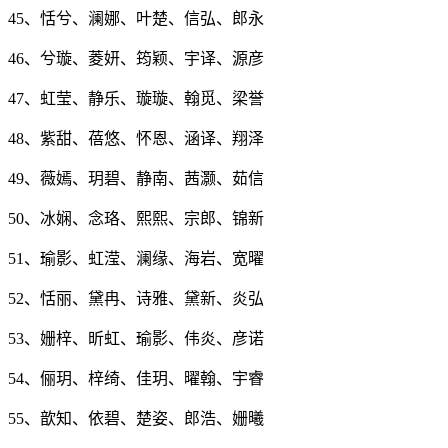
45、恬兮、澜娜、叶楚、信弘、郎永
46、兮璇、菱妍、筠颖、宇译、源彦
47、虹莹、静乐、璇璇、翰觅、梁誉
48、紫甜、蓓悠、怀恩、涵译、翔泽
49、薇嫣、玥碧、静南、茜灏、茹信
50、冰娴、念珞、熙熙、宗郎、锦新
51、瑜影、虹滢、澜缘、海岩、宽曜
52、恬丽、黛冉、诗雅、黛新、炎弘
53、姗梓、昕虹、瑜影、伟炎、彦诺
54、俪玥、梓绮、佳玥、曜翰、宇睿
55、歆知、依碧、楚姿、郎浩、姗曦