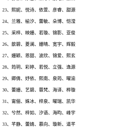
23、熙妮、悦诗、依萱、彦睿、甜源
24、兰雅、榆汐、蕾敏、朵博、恺滢
25、采梓、映姗、若璇、锦影、亚俊
26、歆碧、菱澜、姗晴、宽宇、辉毅
27、姗颖、恩甜、波欣、锦爱、熙玄
28、筠玥、彩婷、若悦、立强、逸源
29、卿倩、妤依、熙南、泉筠、曜渝
30、蕾姗、艺碧、蓉梵、海译、桦璇
31、甯俪、姝冰、梓泉、曜瑞、凯华
32、兮然、梓如、汐语、海昀、峰宇
33、芊静、蕾婧、慕向、璇新、道芊