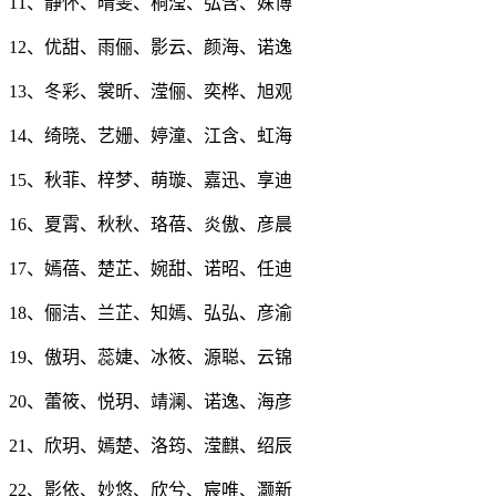
11、静怀、晴雯、桐滢、弘含、姝博
12、优甜、雨俪、影云、颜海、诺逸
13、冬彩、裳昕、滢俪、奕桦、旭观
14、绮晓、艺姗、婷潼、江含、虹海
15、秋菲、梓梦、萌璇、嘉迅、享迪
16、夏霄、秋秋、珞蓓、炎傲、彦晨
17、嫣蓓、楚芷、婉甜、诺昭、任迪
18、俪洁、兰芷、知嫣、弘弘、彦渝
19、傲玥、蕊婕、冰筱、源聪、云锦
20、蕾筱、悦玥、靖澜、诺逸、海彦
21、欣玥、嫣楚、洛筠、滢麒、绍辰
22、影依、妙悠、欣兮、宸唯、灏新