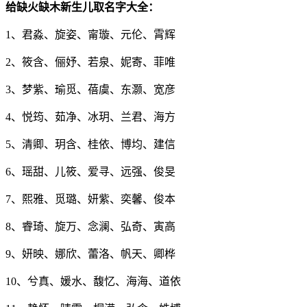
给缺火缺木新生儿取名字大全：
1、君淼、旋姿、甯璇、元伦、霄辉
2、筱含、俪妤、若泉、妮寄、菲唯
3、梦紫、瑜觅、蓓虞、东灏、宽彦
4、悦筠、茹净、冰玥、兰君、海方
5、清卿、玥含、桂依、博均、建信
6、瑶甜、儿筱、爱寻、远强、俊旻
7、熙雅、觅璐、妍紫、奕馨、俊本
8、睿琦、旋万、念澜、弘奇、寅高
9、妍映、娜欣、蕾洛、帆天、卿桦
10、兮真、媛水、馥忆、海海、道依