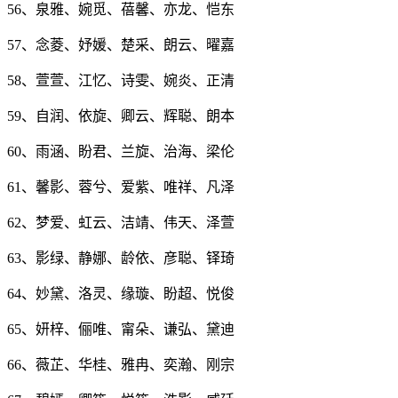
56、泉雅、婉觅、蓓馨、亦龙、恺东
57、念菱、妤媛、楚采、朗云、曜嘉
58、萱萱、江忆、诗雯、婉炎、正清
59、自润、依旋、卿云、辉聪、朗本
60、雨涵、盼君、兰旋、治海、梁伦
61、馨影、蓉兮、爱紫、唯祥、凡泽
62、梦爱、虹云、洁靖、伟天、泽萱
63、影绿、静娜、龄依、彦聪、铎琦
64、妙黛、洛灵、缘璇、盼超、悦俊
65、妍梓、俪唯、甯朵、谦弘、黛迪
66、薇芷、华桂、雅冉、奕瀚、刚宗