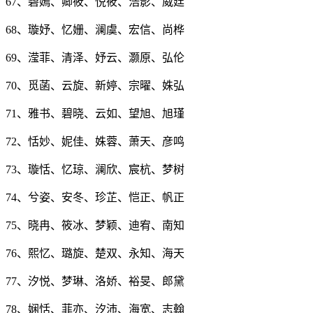
67、碧嫣、卿筱、悦筱、浩影、威廷
68、璇妤、忆姗、澜虞、宏信、尚桦
69、滢菲、清泽、妤云、灏原、弘伦
70、觅菡、云旋、新婷、宗曜、姝弘
71、雅书、碧晓、云如、望旭、旭瑾
72、恬妙、妮佳、姝蓉、萧天、彦鸣
73、璇恬、忆琼、澜欣、宸杭、梦树
74、兮姿、安冬、珍芷、恺正、帆正
75、晓冉、筱冰、梦颖、迪宥、南知
76、熙忆、璐旋、楚双、永知、海天
77、汐悦、梦琳、洛娇、裕旻、郎黛
78、娴恬、菲亦、汐沛、海宽、志翰