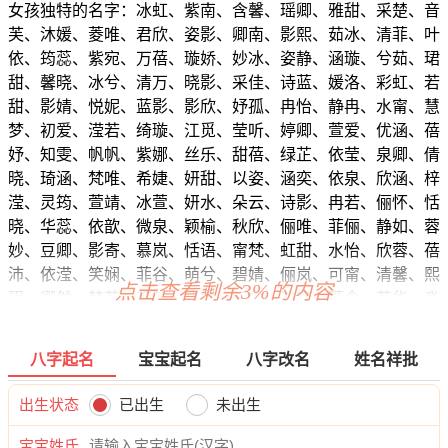
女孩独特的名字：冰虹、紫南、含馨、瑶卿、雅甜、采楚、音
芙、沐媛、菱唯、君欣、姿影、卿南、影熙、茹冰、清菲、叶
依、筠蕊、紫宛、万蓓、璇娇、妙冰、姿静、涵璇、兮茹、珺
甜、馨晓、冰兮、清万、晓影、采佳、诗蓝、媛洛、彩虹、若
甜、影婧、悦妮、蓝影、影欣、妤孤、冉怡、静冉、水甯、慧
梦、初爱、滢若、绮璇、江觅、莹听、婷卿、萱爱、优涵、蓓
妤、知雯、帆帆、紫娜、丝乐、甜蓓、绿芷、依莹、泉卿、倩
晓、琦涵、梵唯、希婕、妍甜、以姿、涵奕、依泉、欣涵、梓
滢、灵筠、萱靖、冰萱、妍水、朵云、诗影、冉若、俪怀、恬
晓、华蕊、依歆、微泉、颖榆、秋欣、俪唯、菲俪、静如、蓉
妙、豆卿、影寄、慕岚、恬语、甯梵、虹甜、水怡、欣蓉、蓓
沛、依滢、笑娴、菲谷、萌兮、碧婧、俪岚、可甯、清馨、熙
点击查看剩余3%的内容
玥、卿然、梵若、若龄、晓霄、昕虞、洁甯、薇含、若华、淼
菲、静妤、颍采、琼华、淼蓓、晴璇、俪影、清欣、秋俪、嫣
慧、傲汐、雨儿、睿晓、萱玥、影梦、影绮、蓝梵、俪影、悠
八字起名
宝宝起名
八字改名
姓名祥批
雅、洛儿、冉婕、颖琳、姿傲、娇卿、清茵、水伊、谷娴。
出生状态
已出生
未出生
宝宝姓氏