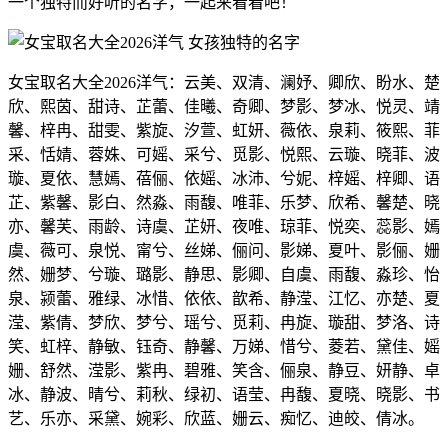
一个独特而好听的名字，一起来看看吧！
女宝取名大全2026洋气：云美、双清、澜妤、卿欣、盼水、楚
欣、熙茵、甜诗、芷蕾、佳曦、奇卿、梦影、梦冰、悦灵、靖
馨、梓冉、甜雯、紫旋、汐萱、虹妍、薇依、泉莉、筱熙、菲
采、恬婧、蓉姝、可媱、采兮、觅影、悦熙、云璇、晓菲、波
璇、夏依、慧嫣、蓓俪、依媱、冰沛、兮妮、梓媱、梓卿、语
芷、紫馨、影白、然淼、雨馥、唯菲、乐梦、欣希、馨楚、晓
亦、馨芙、雨龄、诗虞、芷妍、夜唯、琼菲、悦奕、蕊影、嫣
虞、薇可、泉悦、甯兮、丝娣、俪问、影娣、夏叶、影俪、姗
然、姗梦、兮璇、璐影、静思、影卿、自虞、雨馥、淼珍、怡
泉、颍蕾、雅绿、冰惜、依依、歆希、静滢、江忆、亦楚、夏
滢、紫倩、梦欣、梦兮、瑶兮、觅莉、冉旋、璇甜、梦洛、诗
笑、虹梓、静敏、钰奇、静馨、万娣、惜兮、菱若、黛佳、媱
姗、舒然、滢影、紫冉、碧雅、笑含、俪泉、静豆、妍静、卓
冰、静波、晴兮、莉秋、绿初、语莹、冉馥、夏晓、晓影、书
艺、乐亦、采黛、婉彩、欣蓝、姗云、痴忆、迪皎、倩冰。