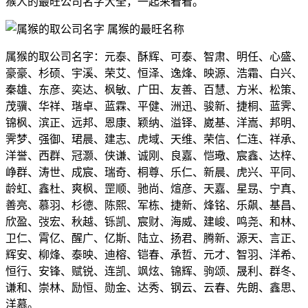
猴人的最旺公司名字大全，一起来看看。
属猴的取公司名字：元泰、酥辉、可泰、智肃、明任、心盛、
豪豪、杉硕、宇溪、荣艾、恒泽、逸烽、映源、浩霜、白兴、
秦雄、东彦、奕达、枫敏、广田、友善、百慧、方米、松策、
茂骥、华祥、瑎卓、蓝霖、平健、洲迅、骏新、捷桐、蓝霁、
锦枫、滨正、远邦、恩康、颖纳、溢铎、崴基、洋嵩、邦明、
霁梦、强御、珺晨、建志、虎域、天维、荣信、仁连、祥承、
洋誉、西群、冠灏、侠谦、诚刚、良嘉、恺璥、宸鑫、达梓、
峥群、涛世、成宸、瑞奇、桐尊、乐仁、新晨、虎兴、平同、
龄虹、鑫杜、爽枫、罡顺、驰尚、煊彦、天嘉、星昮、宁真、
善亮、慕羽、杉德、陈熙、军栋、捷新、烽铭、乐飙、基昌、
欣盈、弢宏、秋越、铄凯、宸财、海威、建峻、鸣尧、和林、
卫仁、霄亿、醒广、亿斯、陆立、扬君、腾新、源天、言正、
辉安、柳烽、泰映、迪榕、铠春、承哲、元才、智羽、洋希、
恒行、安锋、赋锐、连凯、飒炫、锦辉、驹颂、晟利、群冬、
谦和、崇林、励恒、勋金、达秀、钢云、云春、先朗、鑫思、
洋慕。