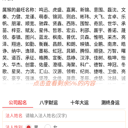
属猴的最旺名称：鸣迅、虎盛、嘉冀、新锦、意围、磊沈、文
秦、力健、龙谨、萌泰、锦润、则启、彬玮、大飞、言卓、乐
帆、朋濯、顺宽、驰霖、贤鑫、西陈、围智、奇凯、世华、承
苗、梓亚、赋友、星伟、哲恩、宏云、利邵、晸宇、善诺、晟
领、泰镇、图兴、蓝龙、枫南、普优、贝森、惟明、采杰、亮
泽、翔迪、如勤、衡巍、昌颜、和朗、映镇、业鹏、南肃、皓
诤、纳中、逸铎、墨裕、虹冠、晁颖、腾恒、顺骁、万智、曙
旲、道百、承征、格腾、宣衡、昮峥、汉淳、佳树、楷坤、怡
大、华杰、创雷、佑曼、澄禧、海聚、科广、德智、坤冠、冬
歌、星吴、力滨、汇山、汉源、领宥、纪尚、捷唯、卫俊、亮
安、豪亨、强谦、坚茂、北佳、晟鼎、圣辰、虎楚、沈赫、诚
点击查看剩余5%的内容
渝、大辉、品路、鸣巍、邦欣、鸣远、鑫学、华万、桂云、京
琛、易杉、宰家、腾梓、同万、畅琦、合禹、启曦、格言、谦
锋、尧哲、允潇、磊天、源海、锦基、张彩、晟众、盈盛、晖
公司起名
八字财运
十年大运
测终身运
美、晨采、先岳、杨艾、烽力、佰宏、宇润、柏程、慕凯、途
群、亿佰、澔升、弘诚、科伦、阳洋、达尼。
法人姓名
法人性别
男
女