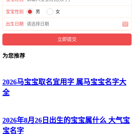
蕾慕、丽江、俪依、若慕、俪紫、萱紫、知兮、梓冉、璇媛、
影姿、馥颍、悦玥、双阳、思秋、云歆、君知、诗水、梵俪、
宝宝性别
男
女
瑶兮、蓓云、影兰、彩影、姿妍、虹馨。
出生日期
为您推荐
2026马宝宝取名宜用字 属马宝宝名字大
全
2026年8月26日出生的宝宝属什么 大气宝
宝名字