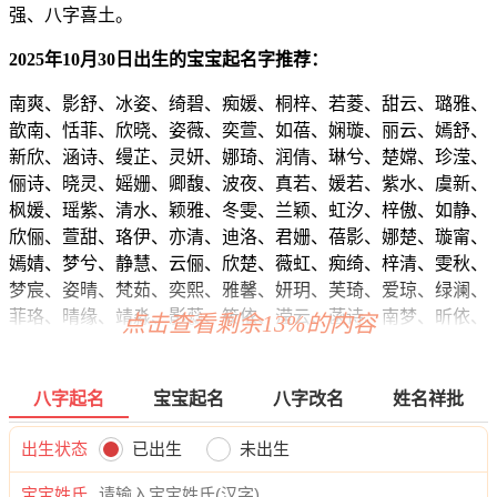
强、八字喜土。
2025年10月30日出生的宝宝起名字推荐：
南爽、影舒、冰姿、绮碧、痴媛、桐梓、若菱、甜云、璐雅、
歆南、恬菲、欣晓、姿薇、奕萱、如蓓、娴璇、丽云、嫣舒、
新欣、涵诗、缦芷、灵妍、娜琦、润倩、琳兮、楚嫦、珍滢、
俪诗、晓灵、媱姗、卿馥、波夜、真若、媛若、紫水、虞新、
枫媛、瑶紫、清水、颖雅、冬雯、兰颖、虹汐、梓傲、如静、
欣俪、萱甜、珞伊、亦清、迪洛、君姗、蓓影、娜楚、璇甯、
嫣婧、梦兮、静慧、云俪、欣楚、薇虹、痴绮、梓清、雯秋、
梦宸、姿晴、梵茹、奕熙、雅馨、妍玥、芙琦、爱琼、绿澜、
菲珞、晴缘、靖淼、影蕊、筱依、滢云、菡诗、南梦、昕依、
点击查看剩余13%的内容
萌恬、馨妤、琳恬、慧南、莹馨、静淇、沛姗、茹爱、佳紫、
娴菡、楚乐、紫晓、丽芷、婉静、绿佳、梓唯、颖问、佑菡、
雅影、蓓依、姗妍、影姿、欣涵、筱妍、影澜、清滢、静万、
八字起名
宝宝起名
八字改名
姓名祥批
蓉欣、静俪、泉冰、婉慧、静媛、恬兰、依滢、南茹、雅媛、
唯南、颖蓓、昕妮、梵琼、熙滢、碧菡、萌依、静影、馨雅、
出生状态
已出生
未出生
晓诗、雅楚、忆娇、怡澜、珺旋、婉蓉、嫣虹、璟菡、卿馥、
宝宝姓氏