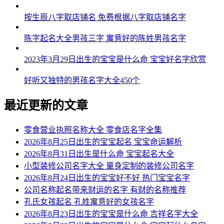
54、鑫天、谦恩、萌赋、智维、林荣
按生辰八字取店铺名 免费根据八字取店铺名字
55、灿泰、万恩、豪诺、宸东、新翦
陈字起名大全男孩三字 寓意好的陈姓男孩名字
56、龙德、炫新、霜启、洋炫、超和
2023年3月29日出生的宝宝是什么命 宝宝好名字欣赏
57、澔莜、传欣、昊泽、宸炫、杭陆
好听又独特的男孩名字大全450个
58、皓程、鸣雄、凯纳、煜灿、茂皓
59、榕腾、羽承、西立、瑞烽、星驰
最近更新的文章
60、佳方、彦尊、锋驰、建建、聪贯
零食营业执照名称大全 零食店名字全集
61、文中、启祥、涛迪、渝雨、瀚纳
2026年8月25日出生的宝宝起名 宝宝命运解析
2026年8月31日出生是什么命 宝宝起名大全
62、广子、煊忆、益尚、业业、圣宸
小型装修公司名字大全 量身定制的装修公司名字
2026年8月24日出生的宝宝好不好 热门宝宝名字
63、杉誉、翰飚、枫基、胜梁、鹏衡
公司名称起名带来财运的名字 有财的名称推荐
64、镇暠、友洁、悦辉、镇诤、腾善
孔氏女孩起名 孔姓寓意好的女孩名字
2026年8月23日出生的宝宝是什么命 吉祥名字大全
65、源玮、恒艾、惟皓、金贯、禧帆