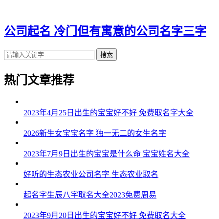
43、骏鸿、鑫谦、鹰誉、亿腾、唱鹏
44、嘉永、富霄、先诚、万力、秦腾
公司起名 冷门但有寓意的公司名字三字
45、龙诗、东裕、旭慧、亨立、利琦
搜索
46、源雅、俊卓、龙武、驰荣、齐广
热门文章推荐
47、辛楷、悦茂、铎靖、峰新、成亦
48、瀚鸿、炫欣、达智、领先、格叶
2023年4月25日出生的宝宝好不好 免费取名字大全
49、盈生、冀仁、钦骞、益希、创兆
2026新生女宝宝名字 独一无二的女生名字
50、思仪、茂格、同儋、亦宽、润佰
2023年7月9日出生的宝宝是什么命 宝宝姓名大全
51、东平、伟志、栋佳、慕颖、裕佑
好听的生态农业公司名字 生态农业取名
52、滨励、卓齐、帆朗、全聚、铄刚
起名字生辰八字取名大全2023免费周易
53、纳轩、传骥、聪昌、星瑞、墨智
2023年9月20日出生的宝宝好不好 免费取名大全