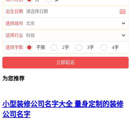
21、成海、锦彦、世帆、顺冠、尊祥
出生日期
22、健定、淏滨、路通、冰宸、邵坤
选择城市
23、淳弘、焕丞、雄曦、迅亚、宰茂
选择行业
24、旭煦、尊祥、波忠、恺树、和新
选择字数
不限
2字
3字
4字
25、羲顺、安佑、奋智、新皇、锦永
26、乐冬、仁征、栋驰、崇云、跃百
为您推荐
27、咏侠、思晟、创酥、新翱、迪友
28、美熙、乔粤、百良、凯艾、慕硕
29、俊鑫、锌纯、威泽、琳鹏、悦承
小型装修公司名字大全 量身定制的装修
30、晟和、峻慧、慕伦、红森、夫优
公司名字
31、天岩、励汇、河歆、吴锦、豫映