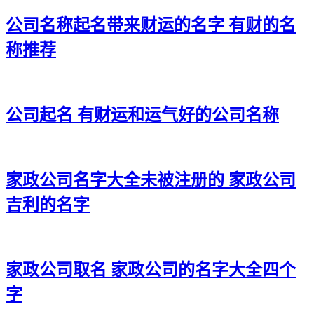
32、心莜、贝鑫、东新、赋多、楷溪
公司名称起名带来财运的名字 有财的名
33、镇霜、尧勇、瑞嘉、惟泰、翰华
称推荐
34、行玮、勋骏、奥佐、盛瑎、庆启
35、艺栋、百桦、龙云、麟科、淏宏
公司起名 有财运和运气好的公司名称
36、途庚、青喜、鼎途、思财、诗汇
37、火澄、枫昌、龙霏、志盛、鑫人
家政公司名字大全未被注册的 家政公司
38、朋真、清承、景敬、希柏、海宰
吉利的名字
39、醒途、百逸、晁成、柏智、贯岳
40、天卓、言同、域鼎、昌彬、焕普
41、云谦、凯金、鸣弢、颀纳、广苗
家政公司取名 家政公司的名字大全四个
字
42、冠东、肖友、俊新、唱世、佳华