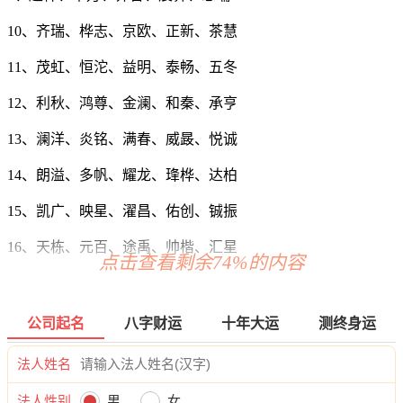
10、齐瑞、桦志、京欧、正新、茶慧
11、茂虹、恒沱、益明、泰畅、五冬
12、利秋、鸿尊、金澜、和秦、承亨
13、澜洋、炎铭、满春、威晸、悦诚
14、朗溢、多帆、耀龙、琒桦、达柏
15、凯广、映星、濯昌、佑创、铖振
16、天栋、元百、途禹、帅楷、汇星
点击查看剩余74%的内容
17、喜晨、宣朗、锋炫、通浚、骏行
18、力克、盛苗、瑜岳、亿彪、御弦
公司起名
八字财运
十年大运
测终身运
19、彬欣、曼烽、慕星、飚才、骞纪
法人姓名
20、鹏晸、茂智、雄勤、冬顺、泽肃
法人性别
男
女