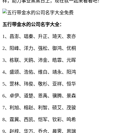
祥，助力事业蒸蒸日上，现在就一起来看看吧！
五行带金水的公司名字大全：
1、昌澎、琩秦、升正、琦天、衷亦
2、阳峰、洋力、强松、御鸿、优桐
3、栋联、天鸥、沛金、皓霏、元晖
4、盛颂、浩佑、维白、靖永、阳鸿
5、罡林、玮俊、敬杉、亚祥、恒华
6、卓伊、道楚、恩禹、骥腾、景森
7、利旭、榕赵、利智、硕艾、茂骏
8、霆冀、西凯、恺军、钦彩、鸣希
9、赵梓、华万、乔合、晨霁、恩瑞