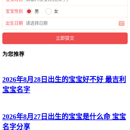
昕芷、依若、丽珞、璇龄、玥娇、玥芙、萌卿、兮冰、茵语、
颖忆、云滢、然姗、琼虞、洛筱、沁岚、昕馨、云甯、虹秋、
宝宝性别
男
女
清娴、蓓静、安若、可静、冉妍、悦静、澜妍、晴颖、音君、
珍妍、妍彦、蓓南、慧安、依蕾。
出生日期
为您推荐
2026年8月28日出生的宝宝好不好 最吉利
宝宝名字
2026年8月27日出生的宝宝是什么命 宝宝
名字分享