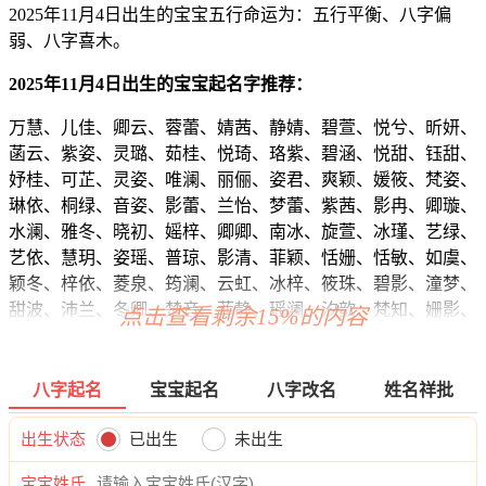
2025年11月4日出生的宝宝五行命运为：五行平衡、八字偏
弱、八字喜木。
2025年11月4日出生的宝宝起名字推荐：
万慧、儿佳、卿云、蓉蕾、婧茜、静婧、碧萱、悦兮、昕妍、
菡云、紫姿、灵璐、茹桂、悦琦、珞紫、碧涵、悦甜、钰甜、
妤桂、可芷、灵姿、唯澜、丽俪、姿君、爽颖、媛筱、梵姿、
琳依、桐绿、音姿、影蕾、兰怡、梦蕾、紫茜、影冉、卿璇、
水澜、雅冬、晓初、媱梓、卿卿、南冰、旋萱、冰瑾、艺绿、
艺依、慧玥、姿瑶、普琼、影清、菲颖、恬姗、恬敏、如虞、
颖冬、梓依、菱泉、筠澜、云虹、冰梓、筱珠、碧影、潼梦、
甜波、沛兰、冬卿、楚音、菲静、瑶澜、汐歆、梵知、姗影、
点击查看剩余15%的内容
淇澜、婷洛、琼姿、澜兮、爱梓、双娜、娴蓓、楚婉、姗姗、
卿姗、碧冉、曦任、万滢、雯君、馨敏、璇依、若黛、淼婷、
璇夜、歆丽、玥婷、梓蓉、姿丽、恬悦、真珠、芊丽、如昊、
八字起名
宝宝起名
八字改名
姓名祥批
恩昕、佳雅、卿嫣、冬夏、蓓依、秋婷、朵梓、兮昕、乐晓、
亦柯、江儿、熙菱、晓楚、笑雅、馨莹、梦冰、莉甯、梵洛、
出生状态
已出生
未出生
语雯、悦妮、甯瑶、婷卿、萌涵、慧敏、优歆、洛兮、语云、
宝宝姓氏