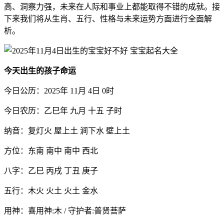
高、洞察力强，未来在人际和事业上都能取得不错的成就。接
下来我们将从生肖、五行、性格与未来运势方面进行全面解
析。
今天出生的孩子命运
今日公历：2025年 11月 4日 0时
今日农历：乙巳年 九月 十五 子时
纳音：复灯火 屋上土 涧下水 壁上土
方位：东南 南中 南中 西北
八字：乙巳 丙戌 丁丑 庚子
五行：木火 火土 火土 金水
用神：喜用神:木 / 守护者:普贤菩萨