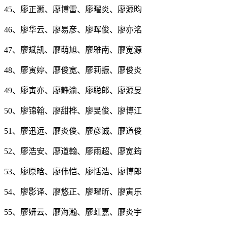
45、廖正灏、廖博雷、廖曜炎、廖源昀
46、廖华云、廖易彦、廖晖俊、廖亦洺
47、廖斌凯、廖萌旭、廖雅南、廖宽源
48、廖寅婷、廖俊宽、廖莉振、廖俊炎
49、廖寅亦、廖静渝、廖聪郎、廖源旻
50、廖锦翰、廖甜桦、廖旻俊、廖博江
51、廖迅远、廖炎俊、廖彦诚、廖道俊
52、廖浩安、廖道翰、廖雨超、廖宽筠
53、廖原晗、廖伟恺、廖恬浩、廖博郎
54、廖影译、廖悠正、廖曜昕、廖寅乐
55、廖妍云、廖海瀚、廖虹嘉、廖炎宇