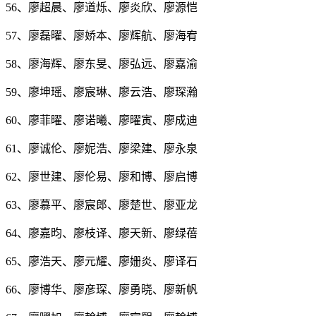
56、廖超晨、廖道烁、廖炎欣、廖源恺
57、廖磊曜、廖娇本、廖辉航、廖海宥
58、廖海辉、廖东旻、廖弘远、廖嘉渝
59、廖坤瑶、廖宸琳、廖云浩、廖琛瀚
60、廖菲曜、廖诺曦、廖曜寅、廖成迪
61、廖诚伦、廖妮浩、廖梁建、廖永泉
62、廖世建、廖伦易、廖和博、廖启博
63、廖慕平、廖宸郎、廖楚世、廖亚龙
64、廖嘉昀、廖枝译、廖天新、廖绿蓓
65、廖浩天、廖元耀、廖姗炎、廖译石
66、廖博华、廖彦琛、廖勇晓、廖新帆