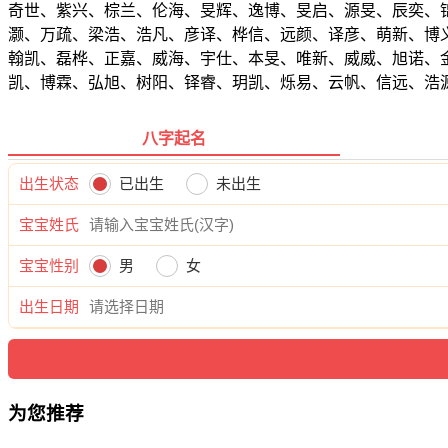
奇世、紫兴、棕兰、伦海、旻辉、逸博、旻启、源旻、辰奕、
灏、万疏、梁浩、浩凡、彦译、桦信、远颜、译彦、萌新、博
翰凯、磊桦、正嘉、威海、宇仕、本旻、唯新、威威、旭诺、
凯、博霖、弘旭、树阳、铎睿、玥凯、烁易、云帆、信远、浩
八字起名
出生状态
已出生
未出生
宝宝姓氏
宝宝性别
男
女
出生日期
为您推荐