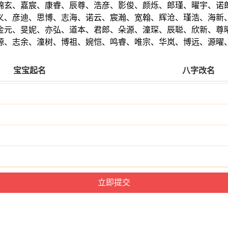
锦玄、嘉宸、康睿、辰尊、浩彦、影俊、颜烁、郎瑾、曜宇、诺
义、彦迪、思博、志海、诺云、宸瀚、宽翰、辉沧、瑾浩、海新
金元、旻妮、亦弘、道本、君郎、朵源、潼琛、辰聪、欣新、尊
源、志余、潼树、博祖、婉恺、鸣睿、唯宗、华岚、博远、源曜
宝宝起名
八字改名