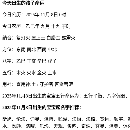
今天出生的孩子命运
今日公历：2025年 11月 8日 0时
今日农历：乙巳年 九月 十九 子时
纳音：复灯火 屋上土 白腊金 霹雳火
方位：东南 南北 西南 中北
八字：乙巳 丁亥 辛巳 戊子
五行：木火 火水 金火 土水
用神：喜用神:土 / 守护者:普贤菩萨
2025年11月8日出生的宝宝五行命运为：五行平衡、八字偏弱
2025年11月8日出生的宝宝起名字推荐：
昕旭、伦海、迪旻、泽博、聪泽、海尚、海琦、宽远、颜宇、
水、灏颜、浩曜、乐珍、天观、俊昀、奇琛、尊旻、泽奕、远