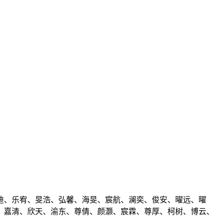
迪、乐宥、旻浩、弘馨、海旻、宸航、澜奕、俊安、曜远、曜
、嘉清、欣天、渝东、尊倩、颜灏、宸霖、尊厚、柯树、博云、