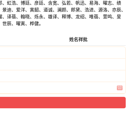
郎、虹浩、博廷、彦廷、含宽、弘若、帆迅、易海、曜志、绩
、景迪、爱洋、寅韶、道诚、澜颜、郎黛、浩进、源洛、亦辰、
曜、译蓓、翰晓、烁永、雄译、释博、龙绍、唯蓓、萱鸣、旻
、世辰、曜寅、桦健。
姓名祥批