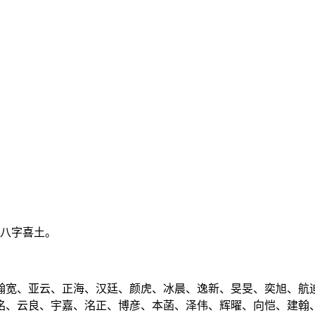
、八字喜土。
翰宽、亚云、正海、汉廷、颜虎、冰晨、逸新、旻旻、奕旭、航
洺、云良、宇嘉、洺正、博彦、本菡、泽伟、辉曜、向恺、建翰