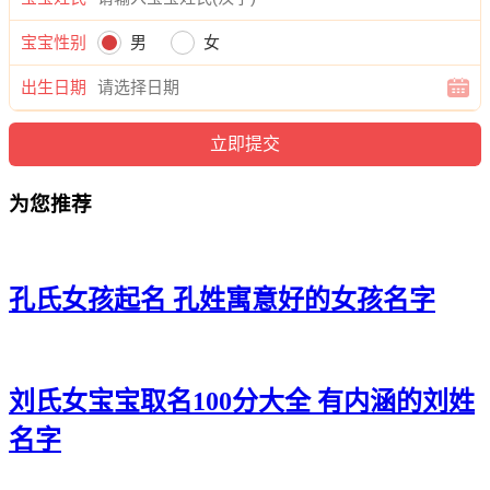
21、龚妍傲、龚兰晓、龚馨妙、龚听秋
宝宝性别
男
女
22、龚妍蕊、龚恬蓉、龚然冰、龚歆儿
出生日期
23、龚依虹、龚澜瑶、龚兮澜、龚滢静
24、龚听珠、龚安静、龚影珞、龚俪梓
为您推荐
25、龚清云、龚兮慧、龚思茹、龚紫水
26、龚枫蕾、龚珞影、龚馨媛、龚问忆
27、龚寻玥、龚爱卿、龚姗柯、龚妮清
孔氏女孩起名 孔姓寓意好的女孩名字
28、龚薇恬、龚璇梓、龚洛熙、龚菲妤
29、龚碧静、龚晴沐、龚夏卿、龚娜媱
刘氏女宝宝取名100分大全 有内涵的刘姓
30、龚水沛、龚滢恬、龚沁兮、龚夏熙
名字
31、龚涵欣、龚妤影、龚芊绮、龚恬兔