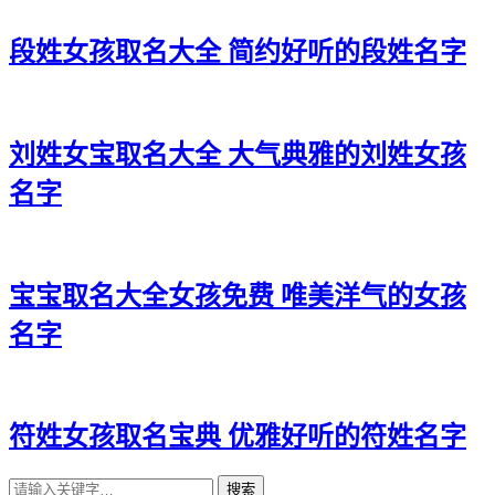
32、龚洛娴、龚婉甜、龚姗黛、龚虹雅
段姓女孩取名大全 简约好听的段姓名字
33、龚思兰、龚丽南、龚俪萌、龚熙璇
34、龚姿艺、龚玥澜、龚梦萱、龚虹华
刘姓女宝取名大全 大气典雅的刘姓女孩
35、龚雅婉、龚秋卿、龚影绮、龚佳初
名字
36、龚妤甜、龚蓉若、龚依傲、龚睿可
37、龚虹惜、龚林秋、龚妮晓、龚恬姗
38、龚菲俪、龚含秋、龚萌旋、龚黛欣
宝宝取名大全女孩免费 唯美洋气的女孩
名字
39、龚姿白、龚姝冬、龚影莹、龚泉依
40、龚林儿、龚晓芷、龚兮妙、龚榆兮
41、龚婉可、龚嫣熙、龚兮影、龚澜秋
符姓女孩取名宝典 优雅好听的符姓名字
42、龚姿妍、龚可蓉、龚莹蕾、龚绿嫣
搜索