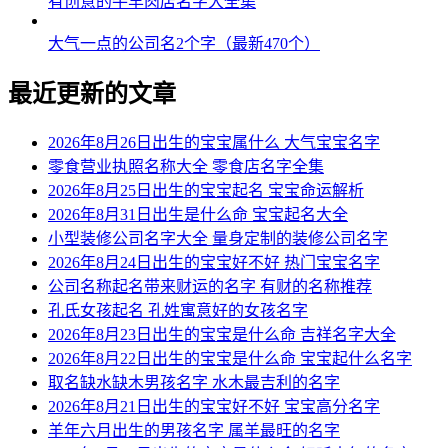
有创意的牛羊肉店名字大全集
54、龚梓倩、龚歆甯、龚采晓、龚虞汐
55、龚紫裳、龚影姿、龚梵媛、龚秋桂
大气一点的公司名2个字（最新470个）
56、龚唯蓓、龚霄伊、龚璇嫣、龚瑜岚
最近更新的文章
57、龚秋璇、龚珠虹、龚淼悦、龚寻诗
2026年8月26日出生的宝宝属什么 大气宝宝名字
58、龚娴华、龚迪静、龚万滢、龚采盼
零食营业执照名称大全 零食店名字全集
2026年8月25日出生的宝宝起名 宝宝命运解析
59、龚觅蓉、龚洛姝、龚茜新、龚姗俪
2026年8月31日出生是什么命 宝宝起名大全
小型装修公司名字大全 量身定制的装修公司名字
60、龚妍晓、龚蓓如、龚灵灵、龚蓓冉
2026年8月24日出生的宝宝好不好 热门宝宝名字
61、龚依影、龚云雯、龚梓欣、龚影晓
公司名称起名带来财运的名字 有财的名称推荐
孔氏女孩起名 孔姓寓意好的女孩名字
62、龚龄芊、龚甯娜、龚洁珍、龚唯桂
2026年8月23日出生的宝宝是什么命 吉祥名字大全
2026年8月22日出生的宝宝是什么命 宝宝起什么名字
63、龚甜蓓、龚馨语、龚嫣熙、龚夏笑
取名缺水缺木男孩名字 水木最吉利的名字
64、龚君甯、龚兮枫、龚嫣虹、龚馨怀
2026年8月21日出生的宝宝好不好 宝宝高分名字
羊年六月出生的男孩名字 属羊最旺的名字
65、龚萌姿、龚兮恩、龚依彦、龚甜姗