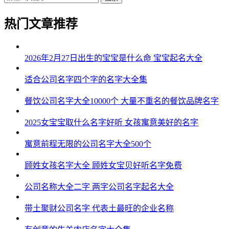
43、龚嫦妹、龚俪欣、龚兰江、龚亦嫣
热门文章推荐
44、龚优嫦、龚姗蕾、龚梓熙、龚静姿
45、龚万蓓、龚清晴、龚嫣可、龚绿梦
2026年2月27日出生的宝宝是什么命 宝宝起名大全
46、龚雨歆、龚珍影、龚兰曦、龚碧妮
适合公司名字四个字的名字大全集
47、龚宁芊、龚妍璐、龚瑜晴、龚绿然
餐饮公司名字大全10000个 大量不重名的餐饮品牌名字
48、龚岚雅、龚自依、龚媛妮、龚歆蓓
2025女宝宝取什么名字好听 女孩寓意美好的名字
49、龚洛霄、龚秋玥、龚君呜、龚甜诗
寓意前程无限的公司名字大全500个
50、龚冬晓、龚馨虹、龚婕雨、龚悦璇
顾姓女孩名字大全 顾姓女宝贝好听名字免费
51、龚芊洛、龚熙可、龚静姿、龚影兮
公司名称大全二字 两字公司名字起名大全
52、龚莉梓、龚夏梓、龚滢知、龚芊婷
带土聚财公司名字 代表土最旺的企业名称
53、龚冰南、龚俪俪、龚云婕、龚卿清