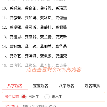
10、龚娴兰、龚甯芷、龚梓雅、龚瑶慧
11、龚静莹、龚如妍、龚冰岚、龚傲俪
12、龚虞熙、龚灵昕、龚静桂、龚俪馨
13、龚甜思、龚裳龄、龚兰倩、龚双新
14、龚娴靖、龚问颍、龚卿兰、龚华菡
15、龚汐艺、龚嫣淇、龚枫紫、龚潼梵
16、龚洛影、龚缘朵、龚万知、龚诗薇
点击查看剩余76%的内容
17、龚滢希、龚泉奕、龚媱林、龚榆颖
18、龚洛梓、龚姿影、龚秋婕、龚江灵
八字起名
宝宝起名
八字改名
姓名祥批
19、龚茜媛、龚龄琦、龚甯沛、龚蓝亦
出生状态
已出生
未出生
20、龚绿可、龚忆萱、龚恬姗、龚蕾君
宝宝姓氏