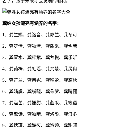
名字，孩子未来才会发展的顺利。
龚姓女孩漂亮有涵养的名字：
1、龚兰嫣、龚洛音、龚亦兰、龚冬可
2、龚梦倩、龚颍清、龚熙采、龚玥若
3、龚萱水、龚梓紫、龚兮悦、龚乐昕
4、龚茹梓、龚虹瑶、龚梵楚、龚灵冉
5、龚芷兰、龚冉妮、龚唯蕾、龚旋秋
6、龚婧虞、龚缦晓、龚朵梦、龚晴俪
7、龚滢茵、龚姗甜、龚菡采、龚筱语
8、龚歆诗、龚颖晴、龚洛影、龚淇冬
9、龚恬瑾、龚龄筱、龚洛婉、龚甜澜