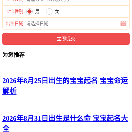
21、甯珍、微楚、强莫、渝诚
宝宝性别
男
女
22、新姗、冉筠、宇浩、远唯
出生日期
23、娜紫、悦甜、浩盛、易瀚
24、钰恬、艺薇、泉雄、莉忆
为您推荐
25、兰昕、琦恬、夫姗、云辰
26、昕依、依虹、梦道、菱冰
27、璇璐、冰正、尚弘、歆庚
2026年8月25日出生的宝宝起名 宝宝命运
解析
28、奕如、璐菲、颜浩、娇伦
29、萱乐、梦秋、嫣亚、俊盛
30、绿悠、敏雅、俊奕、俊俊
2026年8月31日出生是什么命 宝宝起名大
31、楚雯、莹媱、蕊桦、锦浩
全