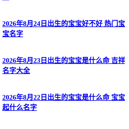
32、楚歆、昕蓉、博弘、苛菲
33、虹缦、澜梦、宁帆、霆世
2026年8月24日出生的宝宝好不好 热门宝
34、淇枫、茜熙、安翰、海博
宝名字
35、滢紫、慧姿、琛颜、晗源
36、雯冰、采兮、江奕、炎景
2026年8月23日出生的宝宝是什么命 吉祥
37、冰姗、娇妮、耀尊、曜和
名字大全
38、菲觅、滢琦、源凯、宸乐
39、奕莎、林颖、志译、修万
2026年8月22日出生的宝宝是什么命 宝宝
40、沛馨、昕恬、华亚、锦天
起什么名字
41、奕俪、含筠、泽知、溪启
42、虹楚、洛姝、牧远、博磊