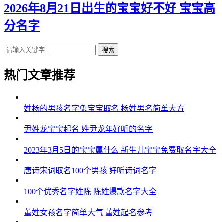
43、瑶兰、晓涵、泽霆、耀尊
2026年8月21日出生的宝宝好不好 宝宝高
分名字
44、琦妤、冰淼、瀚浩、恺永
45、薇恬、蕾洛、平诚、妤伦
搜索
46、筱旋、兰清、远尚、龙梵
热门文章推荐
47、爱碧、薇恬、旻旭、宸瑾
48、璐薇、倩蓓、郎逸、元楚
姓杨的男孩名字兔宝宝取名 杨姓男名简单大方
49、妍玥、楚奕、旻温、晨寅
尹姓龙宝宝起名 姓尹龙年好听的名字
50、洛江、曦傲、源洺、冬龙
2023年3月5日的宝宝属什么 新生儿宝宝免费取名字大全
51、影馨、婉若、雯朗、唯亦
唐诗宋词取名100个男孩 好听诗词名字
52、甜真、梓婉、棕辉、曜泽
100个优秀名字姓陈 陈姓爆款名字大全
53、瑜婉、姿冰、旻郎、辉远
董姓女孩名字简单大气 董姓起名参考