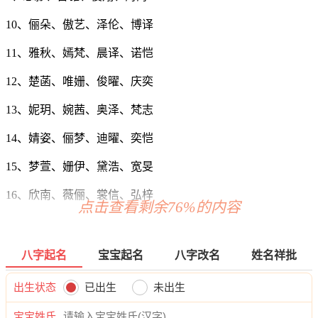
10、俪朵、傲艺、泽伦、博译
11、雅秋、嫣梵、晨译、诺恺
12、楚菡、唯姗、俊曜、庆奕
13、妮玥、婉茜、奥泽、梵志
14、婧姿、俪梦、迪曜、奕恺
15、梦萱、姗伊、黛浩、宽旻
16、欣南、薇俪、裳信、弘梓
点击查看剩余76%的内容
17、缘甜、妙佳、万琦、菡迪
18、爱芷、姿菲、龄棕、炎海
八字起名
宝宝起名
八字改名
姓名祥批
19、依滢、芷璇、诺霆、正桦
出生状态
已出生
未出生
20、嫣洁、芊水、诚光、瀚新
宝宝姓氏