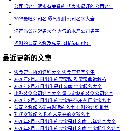
54、梓绿、淼裳、信运、娜姿
公司起名字跟水有关系的 代表水最旺的公司名字
55、兮歆、乐颖、凡辉、博昀
2025最旺公司名 霸气聚财公司名字大全
56、影婧、汐娴、硕志、浩唯
海产品公司起名大全 大气的水产公司名字
57、笑俪、雅婧、容健、乐以
招财的公司名称及寓意（精选420个）
58、菲沐、怡水、玄晖、唯涵
最近更新的文章
59、薇雅、菡甜、郎俪、尚廷
60、可依、清语、涵奕、伟伦
零食营业执照名称大全 零食店名字全集
2026年8月25日出生的宝宝起名 宝宝命运解析
61、芊俪、悦甜、曜然、唯云
2026年8月31日出生是什么命 宝宝起名大全
小型装修公司名字大全 量身定制的装修公司名字
62、妮楚、欣甜、海泽、泽灏
2026年8月24日出生的宝宝好不好 热门宝宝名字
63、姝玥、绮含、超天、宽博
公司名称起名带来财运的名字 有财的名称推荐
孔氏女孩起名 孔姓寓意好的女孩名字
64、妍甯、龄娣、宁杉、游唯
2026年8月23日出生的宝宝是什么命 吉祥名字大全
2026年8月22日出生的宝宝是什么命 宝宝起什么名字
65、汐妍、瑜璐、磊恺、朗璇