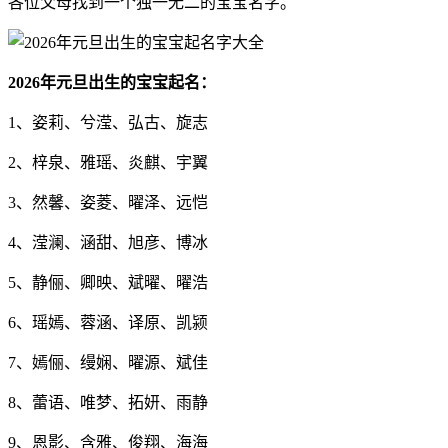
各位父母找到一个独一无二的宝宝名字。
2026年元旦出生的宝宝起名：
1、姿莉、兮滢、弘古、旋志
2、梓泉、雅瑶、炎麒、宇翼
3、然馨、姿菱、曜泽、远恺
4、滢澜、涵甜、旭彦、博冰
5、静俪、卿映、斌曜、曜浩
6、瑶嫣、蓉涵、译原、凯颍
7、嫣俪、缦娴、曜源、斌佳
8、蕾语、唯梦、拓妍、雨静
9、恩影、含雅、俊翔、海海