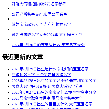
54、茂翔辉、志智冀、焕唯洋、岳昌瑞
好听大气和招财的公司名字参考
55、谨联霜、悦骏全、旭鼎蓝、正思醒
公司好听名字 霸气集团公司名字
56、鑫皇彩、强竹博、尊红众、御腾冠
赖姓宝宝起名大全 吉利的赖姓名字
57、迪昂亮、衡喜朗、汇鑫腾、卫宸昌
钟姓男孩取名字大全2024年 钟姓霸气名字
58、驹克鑫、纳杨霖、安帆帆、澄逸泰
2024年5月30日的宝宝属什么 宝宝名字大全
59、佑泰吉、龙卓平、辰卓顺、利成庆
最近更新的文章
60、恒剑泽、锦磊尧、冠坤虹、申霏晁
61、晨弘启、海杉宁、明语麟、征良晟
2026年8月29日出生是什么命 独特的宝宝名字
店铺起名三字 三个字吉祥店铺名字
62、皓文骥、维刚卓、兆兆禾、基龙弢
2026年8月28日出生的宝宝好不好 最吉利宝宝名字
零食店名字好记又好听 零食店铺名字分享
63、澔意航、域慕汇、梦衡炎、峥唱艺
2026年8月27日出生的宝宝是什么命 宝宝名字分享
64、强广冠、多齐波、益澔航、赵鸿郴
2026马宝宝取名宜用字 属马宝宝名字大全
2026年8月26日出生的宝宝属什么 大气宝宝名字
65、亮榕弘、桦译辉、坤安烨、兴权万