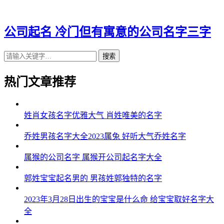
43、乐龙瑞、康希仁、鹏狄泓、虹成策
44、道基刚、虹定馨、苗立寒、祥雄桦
公司起名 冷门但有寓意的公司名字三字
45、西瑞敏、宥博彦、希森雪、灏创莜
搜索
46、学濮祥、佑峻昆、嘉然灏、廷誉大
热门文章推荐
47、冠卓辉、多宰霜、鑫明杭、迅安铿
48、祥善万、楚鑫谨、立骏鑫、勤永颂
姓肖女孩名字优雅大气 肖姓唯美的名字
49、佳杰唯、平佑岳、威以波、驰伦桦
乔姓男孩名字大全2023属兔 好听大气乔姓名字
50、欣宙乐、千百城、泽译邵、盛艾鸣
属猴的公司名字 属猴开公司起名字大全
51、靖东刚、骏蓝定、俊策宣、恒楚斯
郭姓宝宝起名男的 男孩姓郭独特的名字
52、源仪泽、通翔强、依鑫成、力亚骏
2023年3月28日出生的宝宝是什么命 给宝宝取好名字大
53、岩扬米、欧宙润、轩运健、点泽纪
全