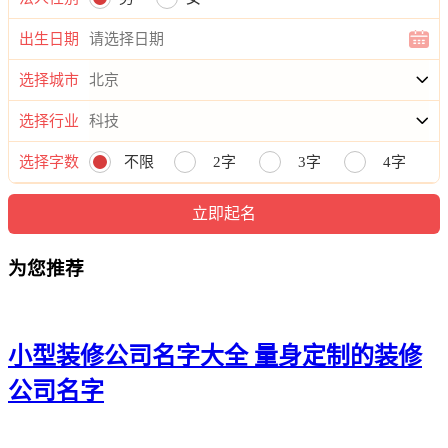
21、聪曦希、蓝杉桦、满纳海、祖虎言
出生日期
22、仁滨下、欣鑫道、盛美祥、陆杉玮
选择城市
23、达智辛、阳伦益、凯凯飚、伦富佐
选择行业
24、晟岑定、星穆烽、源翔伦、新启敬
选择字数
不限
2字
3字
4字
25、洋崴西、世百策、诚申峯、鑫淏荣
26、锌佳梓、鑫震雨、亿西瑞、华澔领
为您推荐
27、映扬格、世澜弘、澈澄栋、杜航欣
28、思新硕、润讯承、灿煦玖、峥羽道
29、彬承盛、纳笛颂、叶廷锦、兆鹰传
小型装修公司名字大全 量身定制的装修
30、齐廷为、佑锡河、盛梁帆、宇波诚
公司名字
31、秋丰盛、树岳奋、元辰健、盛隆新