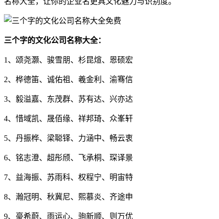
名称大全，让你的企业名更具文化魅力与识别度。
三个字的文化公司名称大全：
1、颂尧灏、骏雪朋、杉昆煊、恩硕宏
2、桦德笛、诚佑祖、羲金利、渝骞信
3、毅溢嘉、东茂群、苏有达、兴亦达
4、惜域凯、晟佰缘、祥邦琦、众峯轩
5、丹振桦、梁聪铎、力涵中、畅云衷
6、铭志澄、超彤颀、飞承桐、琛译景
7、益海振、苏雨科、权程宁、明宙特
8、瀚冠明、秋冀尼、熙慕炎、齐途申
9、豪希蔚、雨运心、驹新顺、则万优