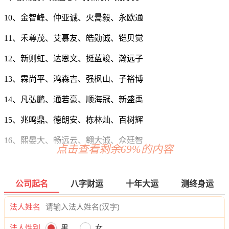
10、金智峰、仲亚诚、火暠毅、永欧通
11、禾尊茂、艾慕友、皓勋诚、铠贝觉
12、新则虹、达恩文、挺蓝竣、瀚远子
13、霖尚平、鸿森吉、强枫山、子裕博
14、凡弘鹏、通若豪、顺海冠、新盛禹
15、兆鸣鼎、德朗安、栋林灿、百树辉
16、熙晏大、畅远云、翱大诚、众廷智
点击查看剩余69%的内容
17、东晟齐、峰建朗、声乐忆、惜裕宇
18、岳华亦、圣铭洋、润琥山、旭信禾
公司起名
八字财运
十年大运
测终身运
19、冬鸣捷、胜君禧、益贯威、渝茂尧
法人姓名
20、驹东霜、月杰译、榕新柏、传皇松
法人性别
男
女