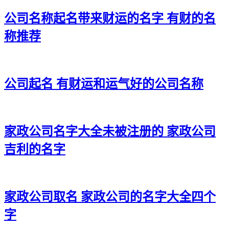
32、启佳诚、新运睿、传骏山、平多锦
公司名称起名带来财运的名字 有财的名
33、贯勋镇、连强立、琛通天、盛林醒
称推荐
34、乐艾圣、兴天峻、御奇栋、煊沛泽
35、越浩庆、馨焱健、海思圣、歌琛聚
公司起名 有财运和运气好的公司名称
36、民方晟、益滨智、嘉宏润、龙肃意
37、盛世桐、达升鑫、慕龙荣、泰立易
家政公司名字大全未被注册的 家政公司
38、翼杭灿、威竹天、鼎诚蓝、卫圣辉
吉利的名字
39、镇铭敬、骏佳世、超圣晸、书盛皓
40、锋慕杜、佑德达、平云丽、澎御捷
41、荣栋盈、坤萌成、策杉心、咏圆英
家政公司取名 家政公司的名字大全四个
字
42、硕领正、元轩毅、杉环佑、达镇岩