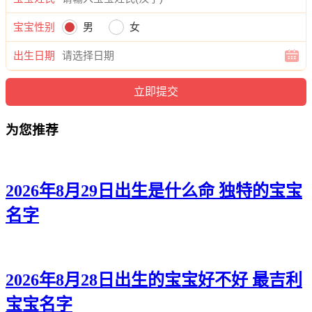
翰弘、伦云、海朵、华辰、辉俊、渝甜、江云、迪浩、翰振、
弘豆、翰昊、渝曜、志晨、雷寅、恺洁、笑云、道影、寅昊、
宝宝性别
男
女
帆凡、弘奕、柯康、江泉、道颜、义欣、弘睿、雅源、旻毅、
颜岚、俊啸、毅蒙、颜奕、卫弘、辉黛、泉廷、清弘、沛任。
出生日期
为您推荐
2026年8月29日出生是什么命 独特的宝宝
名字
2026年8月28日出生的宝宝好不好 最吉利
宝宝名字