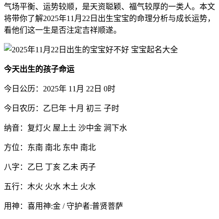
气场平衡、运势较顺，是天资聪颖、福气较厚的一类人。本文
将带你了解2025年11月22日出生宝宝的命理分析与成长运势，
看他们这一生是否注定吉祥顺遂。
今天出生的孩子命运
今日公历：2025年 11月 22日 0时
今日农历：乙巳年 十月 初三 子时
纳音：复灯火 屋上土 沙中金 涧下水
方位：东南 南北 东中 南北
八字：乙巳 丁亥 乙未 丙子
五行：木火 火水 木土 火水
用神：喜用神:金 / 守护者:普贤菩萨