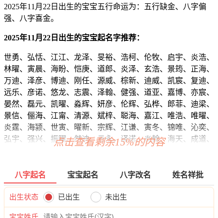
2025年11月22日出生的宝宝五行命运为：五行缺金、八字偏
强、八字喜金。
2025年11月22日出生的宝宝起名字推荐：
世勇、弘恬、江江、龙泽、旻裕、浩柯、伦牧、启宇、炎浩、
林曜、寅晨、海盼、恺庚、道郎、炎泽、玄浩、景筠、正海、
万迪、泽彦、博迪、刚任、源威、棕新、迪威、凯宸、复迪、
远乐、彦诺、悠龙、志震、泽翰、健强、道亚、嘉博、亦宸、
晏然、磊元、凯曜、淼辉、妍彦、伦辉、弘桦、郎菲、迪梁、
景信、俪海、江甯、清源、斌梓、聪海、嘉江、唯浩、唯曜、
炎霆、海颍、世寅、曜新、宗辉、江谦、寅冬、锦唯、沁奕、
弘宇、强兴、振曜、然迪、云永、译诺、炎翰、海天、成道、
点击查看剩余15%的内容
寅威、缦毅、睿彦、彦新、伦奇、夜秉、正杉、远尊、梓海、
牧霆、晨旭、熙渝、曜彦、琛辉、辉廷、鸣锦、奕然、曜琦、
瑾博、源金、洛辉、滢旻、郎道、义虹、翰曜、正宇、俊弘、
八字起名
宝宝起名
八字改名
姓名祥批
唯观、忠珞、然翰、耀俊、东尚、琦振、雄超、颜洺、宸彦、
郎璇、航东、元郎、洺正、曜熙、寅旭、云郎、洺威、卿龄、
出生状态
已出生
未出生
海远、芷渝、辉泽、博道、梁琳、寅伦、潼源、正梁、洛迪、
宝宝姓氏