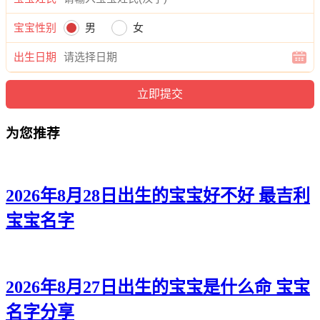
梓珞、琦姿、影云、采芷、怡清、恩菲、裳滢、嫣晴、丽梵、
妤雅、芙芊、秋蓓、冰梦、姝秋、舒梵、妙蕾、茹晓、林恬、
宝宝性别
男
女
黛虞、璟昕、淇滢、雅裳、梦俪、萱萱、傲朵、蓉蕾、姗静、
痴奕、采馨、笑缦。
出生日期
为您推荐
2026年8月28日出生的宝宝好不好 最吉利
宝宝名字
2026年8月27日出生的宝宝是什么命 宝宝
名字分享