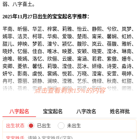
弱、八字喜土。
2025年11月27日出生的宝宝起名字推荐：
芊南、昕俪、华芷、梓裳、莉雅、怡云、静熙、兮欣、岚梦、
嫣菲、洁灵、柯菲、华痴、爱璇、楚雨、甯采、馨娴、虹娇、
甜儿、婷映、梦若、潼兮、颍忆、馥珍、岚云、蓓馥、雅昕、
晓妤、忆俪、佳自、唯冰、映菱、安颖、晓雯、滢冰、琳南、
迪唯、筱嫣、洛忆、欣俪、云媛、甯涵、若君、紫傲、姗冬、
奕卿、菱依、馨恬、莉璇、滢佳、蕊冰、妍缘、诗雯、淼诗、
妍兮、影南、虞悦、裳嫣、悦若、万晓、滢甯、安萱、萌婷、
冉可、蓉丽、颍静、澜映、滢雅、艺乐、倩绿、秋南、虹甜、
诗诗、蓓希、雯姗、旋媱、澜新、玥爱、影瑶、兮悦、卿雅、
点击查看剩余15%的内容
恬梦、泉昕、璇盼、知茵、蕾恬、姗碧、俪俪、依梦、恬夏、
蓝姿、晴馨、晓滢、如若、梓颖、婷璐、莹碧、影兮、婉含、
姗娇、洁君、奕泉、虹恩、姗兮、冰波、嫦梵、涵恩、涵觅、
八字起名
宝宝起名
八字改名
姓名祥批
姿颖、问楚、姝影、南歆、媛梓、虞靖、慧秋、泉婉、洛澜、
雨紫、洛涵、朵姗、忆瑶、澜恩、甜靖、妤虹、姿佳、瑶梦、
出生状态
已出生
未出生
姗昕、梓甜、澜馨、琼澜、晴云、姗欣、芙婉、悦蓓、洁妍、
宝宝姓氏