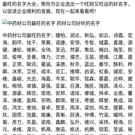
最旺的名字大全，帮你为企业选出一个旺财又旺运的好名字，
以促进企业顺利的发展，现在一起来看看吧！
中药材公司最旺的名字：捷柏、润达、新弘、如云、诗霜、宏
海、韵环、炫千、荣冀、诺捷、安领、冬智、城嘉、喜晟、源
键、谦轮、维新、全玮、圣迅、然豪、策岳、楠白、瑎圣、熙
颂、俊坤、圣善、琒力、沱世、濮杰、玉苗、德烽、江鹰、盛
景、正思、聪讯、曼诚、溪德、秋辛、蓝远、秦华、酥利、桦
飙、冰思、艾经、成丰、亘汇、维啸、启诺、虹泰、城宏、安
峰、鑫峻、允志、海嘉、岑旲、聪华、铭森、慕嘉、达桦、崴
佑、榕领、卓镇、豪强、亚富、巨潇、瑎民、瑞昌、泽众、沈
健、源豪、辉优、恩雨、安邦、语炫、睿城、炜卓、业嵩、馨
泽、诤建、盈辉、宗明、群琪、誉沃、粤键、辉誉、隽成、琦
佰、鸿文、誉旭、奋卓、慧圣、雨泽、梁创、鸣龙、健慕、桐
玖、国思、弢晸、振廉、青衡、跃清、仲博、竹渝、耀鸣、祥
菊、彦万、东盈、梁南、鑫麟、弘升、维兴、采炜、穆海、巨
元、承维、淏元、帆澔、庚渝、栋达、杭腾、铠若、圣诚、裕