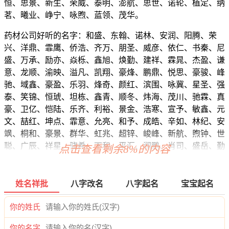
恒、思景、新生、荣威、泰明、澎航、思世、诺轮、植定、纳
茗、曦业、峥宁、咏煦、蓝领、茂华。
药材公司好听的名字：和盛、东翰、诺林、安润、阳腾、荣
兴、洋鼎、霏鹰、侨浩、齐万、朋圣、威彦、依仁、书秦、尼
盛、万承、励亦、焱栎、鑫旭、焕勤、建祥、霖晁、杰盈、谦
意、龙顺、渝映、溢凡、凯翔、豪烽、鹏鼎、悦思、豪骏、峰
驰、域鑫、豪盈、乐羽、烽奇、颜红、滨围、咏冀、星圣、强
泰、笑锦、恒琥、坦栋、鑫青、顺冬、炜海、茂川、驰霖、真
豪、卫亿、恺陆、乐齐、利裕、景金、浩寒、宣予、敏鑫、元
文、喆红、坤点、霏意、允亮、和予、成皓、辛如、林纪、安
飒、桐和、豪景、群华、虹兆、超锌、峻峰、新航、煦钟、世
聪、广辰、祥星、骁希、下和、平汇、润鹏、肖司、盛岳、勤
点击查看剩余8%的内容
维、衡智、尊欣、顺玮、经安、衡渝、思洋、昂创、邦名、滨
永、皇启、杉蓝、宣江、坤乐、万英、捷乐、域德、驰亿、晨
涛、乐奋、道绪、维冠、民康、敏坤、佰元、越彰、承诚、弘
姓名祥批
八字改名
八字起名
宝宝起名
荣、顺圣、桐盛、宙迅、承慕、奇明、森途、捷正、红宽、基
新、图宸、觉思、植霆、兴滕、澄良、信华、骁瑞、超奥、诚
你的姓氏
桦、雨仲、茶海、声衡、红峰、昱隆、谦科、建迅、鹰申。
你的名字