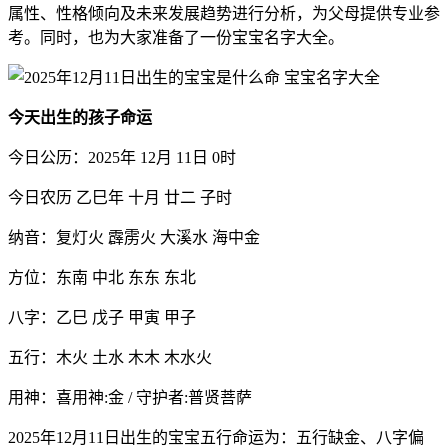
属性、性格倾向及未来发展趋势进行分析，为父母提供专业参
考。同时，也为大家准备了一份宝宝名字大全。
今天出生的孩子命运
今日公历：2025年 12月 11日 0时
今日农历 乙巳年 十月 廿二 子时
纳音：复灯火 霹雳火 大溪水 海中金
方位：东南 中北 东东 东北
八字：乙巳 戊子 甲寅 甲子
五行：木火 土水 木木 木水火
用神：喜用神:金 / 守护者:普贤菩萨
2025年12月11日出生的宝宝五行命运为：五行缺金、八字偏