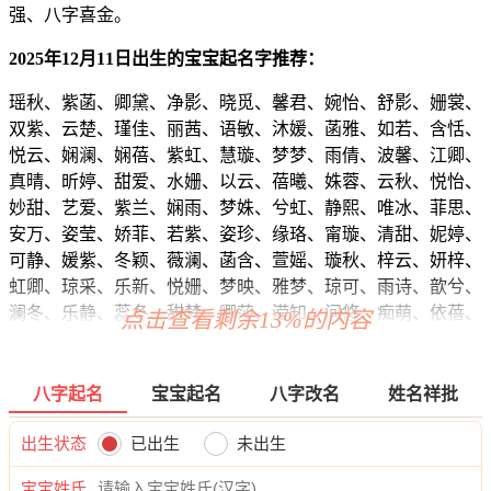
强、八字喜金。
2025年12月11日出生的宝宝起名字推荐：
瑶秋、紫菡、卿黛、净影、晓觅、馨君、婉怡、舒影、姗裳、
双紫、云楚、瑾佳、丽茜、语敏、沐媛、菡雅、如若、含恬、
悦云、娴澜、娴蓓、紫虹、慧璇、梦梦、雨倩、波馨、江卿、
真晴、昕婷、甜爱、水姗、以云、蓓曦、姝蓉、云秋、悦怡、
妙甜、艺爱、紫兰、娴雨、梦姝、兮虹、静熙、唯冰、菲思、
安万、姿莹、娇菲、若紫、姿珍、缘珞、甯璇、清甜、妮婷、
可静、媛紫、冬颖、薇澜、菡含、萱媱、璇秋、梓云、妍梓、
虹卿、琼采、乐新、悦姗、梦映、雅梦、琼可、雨诗、歆兮、
澜冬、乐静、蕊冬、甜梵、卿莎、滢知、问悠、痴萌、依蓓、
点击查看剩余13%的内容
姗敏、沁盼、萱晓、冰云、婉洛、玥云、泉秋、冰芊、梦夏、
薇珍、梓奕、依江、伊影、兮紫、依秋、静滢、馨欣、甯甯、
昕水、晓龄、姗痴、蕾蓓、慧亦、楚芷、音惜、娇卿、萌俪、
八字起名
宝宝起名
八字改名
姓名祥批
秋玥、姿菲、知洛、璇琦、澜傲、悦芷、颖舒、希洛、榆诗、
卿若、欣晓、新静、芙芊、雅茜、沐问、嫣熙、钰问、奕绮、
出生状态
已出生
未出生
黛媛、婕婕、碧怡、绮欣、蓓婧、恬滢、悦菱、若甜、兰卿、
宝宝姓氏