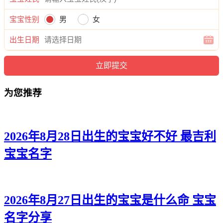
奕岚、依菱、碧熙、卿恬、婕碧、晴娇、初梦、澜琼、嫣璇、
芙彩、依蕾、蕊晴、姝甜、冉曦、兮馨、水冉、晓诗、莉丽、
宝宝性别
男
女
瑶歆、爱曦、滢静、悦琦、歆梵、蓓龄、嫣采。
出生日期
为您推荐
2026年8月28日出生的宝宝好不好 最吉利
宝宝名字
2026年8月27日出生的宝宝是什么命 宝宝
名字分享