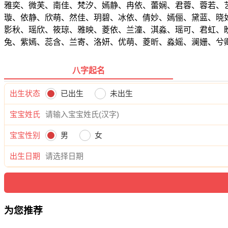
雅奕、微芙、南佳、梵汐、嫣静、冉依、蕾娴、君蓉、蓉若、
璇、依静、欣萌、然佳、玥碧、冰依、倩妙、嫣俪、黛蓝、晓
影秋、瑶欣、筱琼、雅映、菱依、兰潼、淇淼、瑶可、君虹、
兔、紫嫣、蕊含、兰寄、洛妍、优萌、菱昕、淼媱、澜姗、兮
八字起名
出生状态
已出生
未出生
宝宝姓氏
宝宝性别
男
女
出生日期
为您推荐