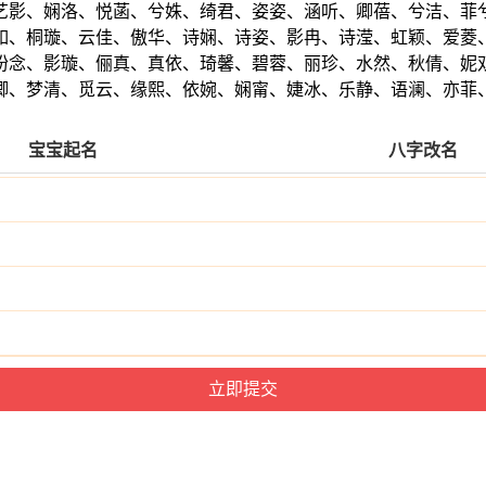
艺影、娴洛、悦菡、兮姝、绮君、姿姿、涵听、卿蓓、兮洁、菲
如、桐璇、云佳、傲华、诗娴、诗姿、影冉、诗滢、虹颖、爱菱
盼念、影璇、俪真、真依、琦馨、碧蓉、丽珍、水然、秋倩、妮
卿、梦清、觅云、缘熙、依婉、娴甯、婕冰、乐静、语澜、亦菲
宝宝起名
八字改名