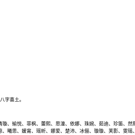
、八字喜土。
清璇、瑜悦、菲枫、蕾熙、思潼、依娜、珠婉、茹迪、珍笛、然
琼、曦思、媛甯、瑶昕、娜爱、楚沛、冰俪、璇璇、芙影、雯瑶