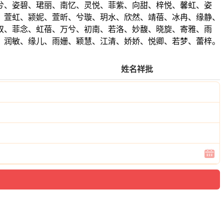
兮、姿碧、珺丽、南忆、灵悦、菲紫、向甜、梓悦、馨虹、姿
、萱虹、颍妮、萱昕、兮璇、玥水、欣然、靖蓓、冰冉、缘静、
双、菲念、虹蓓、万兮、初南、若洛、妙馥、晓旋、寄雅、雨
、润敏、缘儿、雨姗、颖慧、江清、娇娇、悦卿、若梦、蕾梓。
姓名祥批