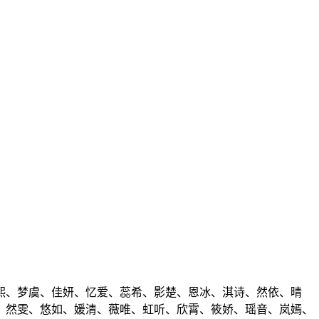
熙、梦虞、佳妍、忆爱、蕊希、影楚、恩冰、淇诗、然依、晴
、然雯、悠如、媛清、薇唯、虹听、欣霄、筱娇、瑶音、岚嫣、