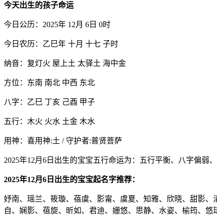
今天出生的孩子命运
今日公历：2025年 12月 6日 0时
今日农历：乙巳年 十月 十七 子时
纳音：复灯火 屋上土 太驿土 海中金
方位：东南 南北 中西 东北
八字：乙巳 丁亥 己酉 甲子
五行：木火 火水 土金 木水
用神：喜用神:土 / 守护者:普贤菩萨
2025年12月6日出生的宝宝五行命运为：五行平衡、八字偏弱
2025年12月6日出生的宝宝起名字推荐：
妤南、瑶兰、筱璇、蓓虞、影甯、虞夏、知雅、欣晓、甜影、
自、娴影、蓓旋、昕如、君迪、姗悠、思静、水姿、榆筠、悠