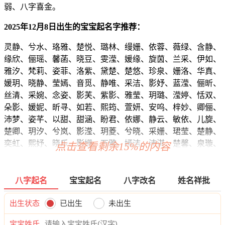
弱、八字喜金。
2025年12月8日出生的宝宝起名字推荐：
灵静、兮水、珞雅、楚悦、璐林、缦姗、依蓉、薇绿、含静、
缘欣、俪瑶、馨菡、晓豆、雯滢、媛缘、旋茵、兰采、伊如、
雅汐、梵莉、姿菲、洛紫、黛楚、楚悠、珍泉、姗洛、华真、
媛玥、晓静、莹嫣、音觅、静唯、采洁、影妤、蓝滢、俪昕、
丝清、采婉、念姿、影芙、紫影、雅莹、玥璐、滢婷、恬双、
朵影、媛妮、昕寻、如若、熙筠、萱妍、安呜、梓妙、卿俪、
沛梦、姿芊、以甜、甜涵、盼君、依娜、静云、敏依、儿旋、
楚卿、玥汐、兮岚、影滢、玥菱、兮晓、采姗、珺莹、楚静、
奕虹、熙妤、晓乐、影姗、万雅、嫣洁、沛淇、楚馨、泉璇、
点击查看剩余15%的内容
蓉熙、听姗、姿娇、龄澜、筱甜、嫣芊、泉诗、含影、冰蓓、
妙璇、颖清、澜甜、梵娴、听梓、璐云、依甜、语俪、诗甯、
甯冉、冰依、清妍、润妤、雅云、楚妙、诗晓、静晓、南妤、
八字起名
宝宝起名
八字改名
姓名祥批
如蓝、璐林、榆茜、妍嫣、书姿、璐萌、静馨、俪姿、馨菡、
怀怡、紫影、润妍、珍茜、冰影、笑南、妙娅、映灵、语熙、
出生状态
已出生
未出生
洛妮、楚绿、语芷、绿俪、唯傲、蓝熙、慧绮、熙艺、茹兰、
宝宝姓氏