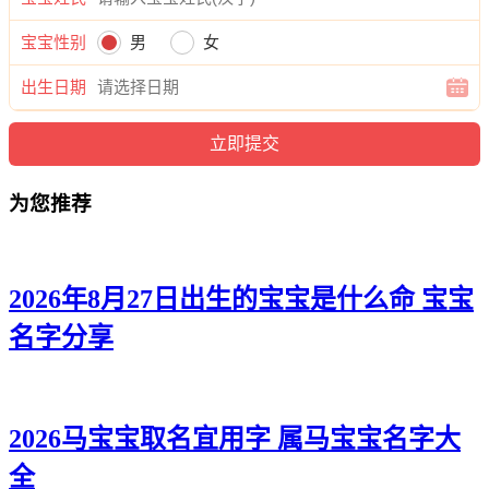
妮蓉、蕊虞、嫣俪、莉璇、儿瑶、雅影、馨欣、姿涵、俪甯、
婉含、芷卿、佳秋、龄佳、澜秋、采含、淼姿、水欣、潼泉、
宝宝性别
男
女
梓楚、万芙、碧依、龄梦、依卓、静虹、卿优、爽钰、兰澜、
怡旋、雨笑、萱涵。
出生日期
为您推荐
2026年8月27日出生的宝宝是什么命 宝宝
名字分享
2026马宝宝取名宜用字 属马宝宝名字大
全