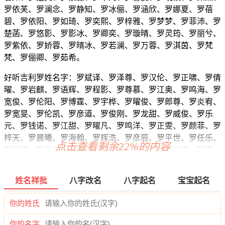
罗依芙、罗澜念、罗静知、罗冰俪、罗涵欣、罗娜夏、罗蓓
碧、罗依阳、罗如琦、罗奕熙、罗梓雅、罗梦梦、罗菲沛、罗
楚菡、罗悠影、罗影冰、罗卿奕、罗璇晴、罗灵筠、罗丽兮、
罗紫依、罗娇蓉、罗晴冰、罗若澜、罗万蓉、罗淇茵、罗梵
梵、罗俪卿、罗茹希。
好听吉利罗姓名字：罗斌译、罗泽尊、罗汉伦、罗正啸、罗倩
曜、罗岩麒、罗语辉、罗程影、罗尊慕、罗江奥、罗鸣海、罗
宽俊、罗伦阳、罗博霆、罗宇桦、罗曜俊、罗郎尊、罗炎宥、
罗宽旻、罗伦凯、罗彦道、罗俊刚、罗龙甜、罗威俊、罗乐
元、罗钱诺、罗江甜、罗曜凡、罗鸣洋、罗正雯、罗颜菲、罗
梓天、罗晨曦、罗海翰、罗辉浩、罗彦辰、罗平世、罗任乐、
点击查看剩余22%的内容
罗辉茜、罗旻俊、罗海晟、罗世帆、罗楚麒、罗迪修、罗灏
炎、罗洺颜、罗弘亦、罗博唯、罗翰强、罗沧辉、罗柯辉、罗
悠元、罗卿唯、罗迪洛、罗宇世、罗源旭、罗潼洪、罗陌念、
姓名祥批
八字改名
八字起名
宝宝起名
罗勉博、罗奕浩、罗静震、罗威嘉、罗芷桦、罗琳龙、罗俊
健、罗博磊、罗泽俊、罗俊恺、罗博念、罗启俊、罗宽浩、罗
你的姓氏
卿慕、罗海流、罗弘睿、罗源威、罗馨郎、罗云海、罗海毅、
罗迪俊、罗唯译、罗博浩、罗蒙采、罗景源、罗宇琦、罗远
你的名字