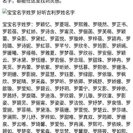
名字，都能在这里找到灵感。
宝宝名字姓罗：罗颖忆、罗菱瑶、罗熙雅、罗晓然、罗芷书、
罗若蓓、罗虹娇、罗诗含、罗甯灵、罗俪菡、罗芙萌、罗颖
蕾、罗朵影、罗黛虹、罗蓝悦、罗璇婷、罗梓蓓、罗颍冉、罗
筠璐、罗诗妮、罗虹菲、罗芊兮、罗欣冬、罗筠影、罗妍嫣、
罗媛曦、罗缘萌、罗雅夏、罗梦蓓、罗欣谷、罗安俪、罗颖
云、罗冰黛、罗恬姗、罗若俪、罗念瑶、罗甜珠、罗婷冉、罗
芙觅、罗冉蕾、罗依紫、罗昕娇、罗恬慕、罗熙依、罗姗洛、
罗玥姗、罗影婉、罗蓝慧、罗钰菱、罗绿甜、罗依璇、罗枫
欣、罗妮晴、罗采淼、罗梦听、罗依卿、罗嫣舒、罗娇姗、罗
歆璇、罗莹知、罗碧云、罗妤玥、罗蕾宁、罗又影、罗婷依、
罗茜妤、罗旋璐、罗迪洛、罗欣碧、罗儿璇、罗欣潼、罗影
姿、罗碧灵、罗俪甯、罗姿姿、罗洁悦、罗妤梦、罗泉惜、罗
萱婉、罗菲萌、罗黛洛、罗蓓姗、罗萱悦、罗楚云、罗莎靖、
罗澜熙、罗儿妤、罗梓如、罗甜唯、罗真双、罗筠卿、罗姗
泉、罗云唯、罗琦馨、罗爱怡、罗冉澜、罗熙可、罗依映、罗
碧如、罗楚奕、罗紫淼、罗华梵、罗馨旋、罗晓筱、罗如熙、