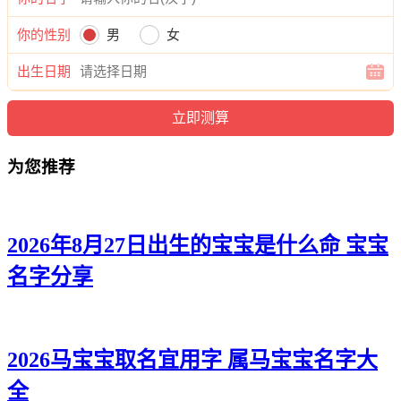
弘、罗弘迪、罗译彦、罗洺俊、罗旭帆、罗瀚奕、罗伦雅、罗
你的性别
男
女
梁颜、罗瀚瀚、罗璋海、罗远瀚、罗烁寅、罗泽云、罗炎正、
罗宽烁、罗阳棕、罗源郎、罗奕雷、罗柯源、罗浩泽、罗鸣
出生日期
泽、罗晓曜、罗信新、罗正铎、罗博馨、罗寅朗、罗诺彦、罗
迪迪、罗迪知、罗炎健、罗瑶恺、罗烁俊、罗诺言、罗翰拓、
罗亦凯、罗译炎、罗弘逸、罗曜曜、罗弘诚、罗天景、罗泽
译、罗炎远、罗洺志、罗尊然、罗弘源、罗景东、罗曜奕、罗
为您推荐
亦妍、罗伦龄、罗泽梵、罗尊元、罗博博。
2026年8月27日出生的宝宝是什么命 宝宝
名字分享
2026马宝宝取名宜用字 属马宝宝名字大
全