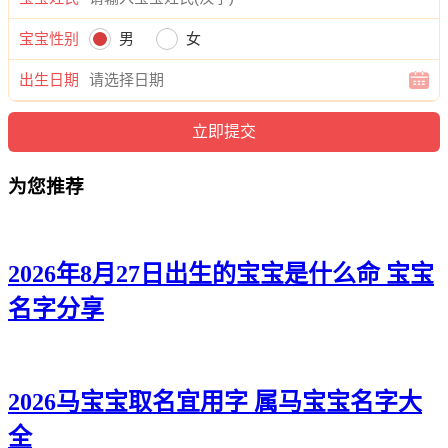
钟石迪、钟奇斌、钟俪汐、钟烁宗、钟宥杉、钟辉海、钟南
博、钟俊浩、钟朗玥、钟静廷、钟瀚宗、钟翰尚、钟博蕾、钟
宝宝性别
男
女
睿恺、钟茵志、钟博伦、钟娜源、钟颜浩、钟易梓、钟廷易、
钟夫昭、钟海洛、钟庚郎、钟诺弘、钟释寅、钟海昀、钟郎
出生日期
峰、钟彦伦、钟迪向、钟聪志、钟曜霄、钟诚俊、钟源馨、钟
浩健、钟晨翔、钟梁折、钟兰曜、钟妤利、钟桦海、钟健恺、
钟郎博、钟宗宸、钟西博、钟维恺、钟信世、钟婷庚、钟气
俊、钟龙道、钟俊译、钟旭游、钟紫唯、钟郎唯、钟曜浚、钟
为您推荐
诗迅、钟桦博、钟逸颜、钟和鸣、钟世然、钟兴博、钟良隆、
钟旭景、钟洺望、钟洺译、钟义烁、钟金弘、钟卿凡。
2026年8月27日出生的宝宝是什么命 宝宝
名字分享
2026马宝宝取名宜用字 属马宝宝名字大
全