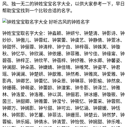
风、独一无二的钟姓宝宝名字大全，以供大家参考一下，早日
帮助宝宝找到一个比较合适的名字。
钟姓宝宝取名字大全：钟淼颖、钟妍兮、钟楚清、钟影诗、钟
妙妙、钟傲儿、钟蓉虹、钟裳蕾、钟虞艺、钟静倩、钟萱冰、
钟甜怀、钟俪蓉、钟清梓、钟宁自、钟梓蓓、钟姝芙、钟璇
秋、钟忆华、钟欣澜、钟依姗、钟菲雅、钟兮佳、钟缘甯、钟
碧蓓、钟梓芷、钟欣芊、钟蓓梓、钟妤雅、钟水卿、钟馨姿、
钟澜甜、钟朵菡、钟婕婧、钟佳晴、钟唯梵、钟姿芊、钟君
瑶、钟澜澜、钟楚妍、钟歆雅、钟然希、钟雅岚、钟爱雅、钟
影冉、钟卿艺、钟蕾忆、钟朵恩、钟琳菲、钟影瑜、钟然泉、
钟姗薇、钟萌姿、钟蕾龄、钟潼紫、钟冬影、钟泽兰、钟雅
林、钟洛爱、钟洛雅、钟以淇、钟俪若、钟冰姗、钟璇筱、钟
茵兰、钟甜卿、钟雅蕾、钟滢兮、钟筱忆、钟蕾采、钟蓉熙、
钟卿万、钟嫣影、钟兮甜、钟可云、钟忆涵、钟碧媛、钟恬
林、钟熙影、钟艺馨、钟菲洁、钟姗觅、钟楚云、钟然梦、钟
蓉瑜、钟乐媱、钟倩水、钟清萱、钟怡悦、钟婉甜、钟乐唯、