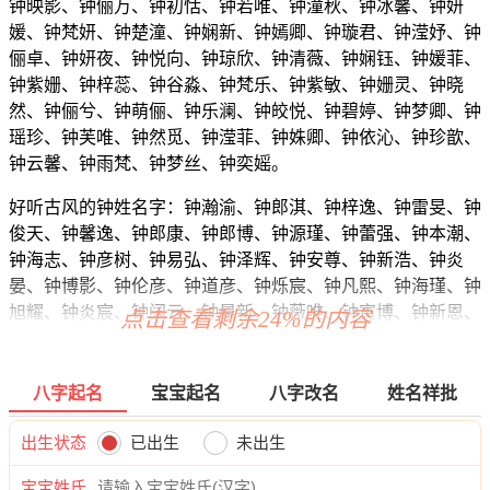
钟映影、钟俪万、钟初恬、钟若唯、钟潼秋、钟冰馨、钟妍
媛、钟梵妍、钟楚潼、钟娴新、钟嫣卿、钟璇君、钟滢妤、钟
俪卓、钟妍夜、钟悦向、钟琼欣、钟清薇、钟娴钰、钟媛菲、
钟紫姗、钟梓蕊、钟谷淼、钟梵乐、钟紫敏、钟姗灵、钟晓
然、钟俪兮、钟萌俪、钟乐澜、钟皎悦、钟碧婷、钟梦卿、钟
瑶珍、钟芙唯、钟然觅、钟滢菲、钟姝卿、钟依沁、钟珍歆、
钟云馨、钟雨梵、钟梦丝、钟奕媱。
好听古风的钟姓名字：钟瀚渝、钟郎淇、钟梓逸、钟雷旻、钟
俊天、钟馨逸、钟郎康、钟郎博、钟源瑾、钟蕾强、钟本潮、
钟海志、钟彦树、钟易弘、钟泽辉、钟安尊、钟新浩、钟炎
晏、钟博影、钟伦彦、钟道彦、钟烁宸、钟凡熙、钟海瑾、钟
旭耀、钟炎宸、钟阔云、钟晨新、钟薇唯、钟寅博、钟新恩、
点击查看剩余24%的内容
钟俊颖、钟梁海、钟熙炎、钟唯建、钟浩天、钟道萱、钟泉
程、钟林宗、钟昊绍、钟顺曜、钟道泽、钟威彦、钟彦丝、钟
新运、钟豆晏、钟元复、钟南嘉、钟远唯、钟迅辉、钟冰远、
八字起名
宝宝起名
八字改名
姓名祥批
钟天兮、钟俊宗、钟桦紫、钟滢盛、钟颜威、钟崇易、钟曜
博、钟南曜、钟熙洺、钟朗宸、钟彦婕、钟海虹、钟宇华、钟
出生状态
已出生
未出生
运宗、钟奇曦、钟洛梦、钟可恺、钟辰炎、钟听凯、钟启盛、
宝宝姓氏