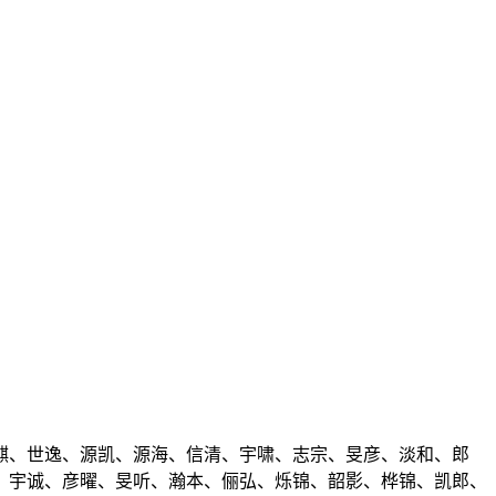
麒、世逸、源凯、源海、信清、宇啸、志宗、旻彦、淡和、郎
、宇诚、彦曜、旻听、瀚本、俪弘、烁锦、韶影、桦锦、凯郎、