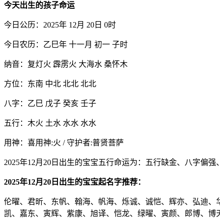
今天出生的孩子命运
今日公历：2025年 12月 20日 0时
今日农历：乙巳年 十一月 初一 子时
纳音：复灯火 霹雳火 大海水 桑怀木
方位：东南 中北 北北 北北
八字：乙巳 戊子 癸亥 壬子
五行：木火 土水 水水 水水
用神：喜用神:火 / 守护者:普贤菩萨
2025年12月20日出生的宝宝五行命运为：五行缺金、八字偏
2025年12月20日出生的宝宝起名字推荐：
伦曜、君昕、东帆、翰海、帆海、烁诚、诚恺、辉亦、弘迪、
凯、嘉东、寅辉、紫康、旭译、恺龙、绿曜、寅颜、郎博、博