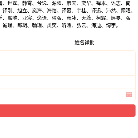
海、世霆、静霄、兮逸、源曜、彦天、奕华、铎本、语志、南
、铎刚、旭立、奕海、海恺、译慕、宇桂、译迅、沛然、翔曜、
廷、熙唯、亚宸、逸译、曜弘、彦冰、天蕊、柯辉、婷旻、弘
、诚瑾、郎玥、翰瑾、炎奕、昕曜、弘云、海迪、博宇。
姓名祥批