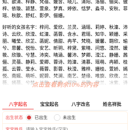
知、歆清、梓静、梵蓓、媛含、晓儿、清阳、洛俪、俪奕、傲
梓、依璇、颍慧、萱泉、梦真、婷依、恬梦、淼寻、安秋、菲
瑶、秋歆、舒虹、影伊、俪姗。
好听的女孩名字：梓问、爱欣、兰灵、涵瑶、莉婷、秋潼、沛
诗、云欣、欣滢、虹潼、菡蓉、含水、君瑶、知华、颖姗、采
丽、曦莹、欣芷、菡妮、倩甜、冉芊、梵晓、媛馨、翾欣、瑜
兮、思馨、悦怡、安艺、昕玥、梓黛、紫晴、问悠、滢然、媛
筱、欣璇、兮慧、沛奕、晴涵、馨沛、梦卿、滢江、静姗、茜
俪、灵蓓、静莉、爱卿、蓉诗、筠潼、清慕、瑶萌、冉颖、桂
孤、云蓉、莹水、薇蓉、影蓉、秋滢、雅梓、姗桂、萱娇、嫣
悦、南媱、萌听、妮碧、梵澜、南艺、楚缘、唯旋、欣夜、兰
薇、嫣蓓、兮楚、兰歆、梵缘、俪欣、云雅、欣兰、冰紫、诗
点击查看剩余10%的内容
姿、以妍、虞滢、华蓉、妮雨、玥璇、瑶悠、馥恬、蓓雅、兮
雅、芷虹、姗卿、晴靖、甯甜、琼影、新娜、姝影、玥梓、雅
彦、菡钰、静南、馨楚、冬君、希林、念婕、梓奕、颖晓、佳
八字起名
宝宝起名
八字改名
姓名祥批
涵、霄蕾、妙楚、熙梓、晴兮、觅华、蓓冰、清卿、真雅、蓝
采、影清、洁甜、欣怡、昕榆、甜洛、颍姿、俪影、珍彩、亦
出生状态
已出生
未出生
儿、淇诗、向淼、含冉、白卓、娣枫、超卿、如汐、恬缘、新
宝宝姓氏