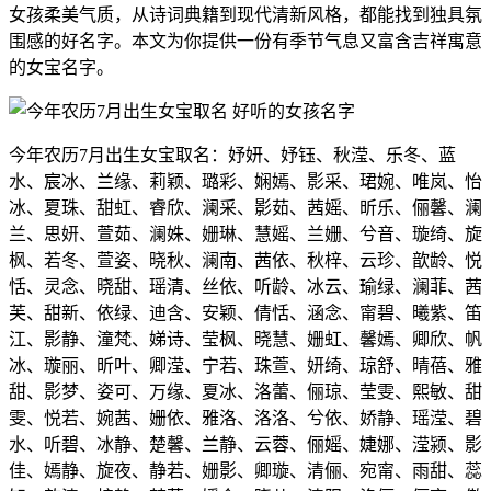
女孩柔美气质，从诗词典籍到现代清新风格，都能找到独具氛
围感的好名字。本文为你提供一份有季节气息又富含吉祥寓意
的女宝名字。
今年农历7月出生女宝取名：妤妍、妤钰、秋滢、乐冬、蓝
水、宸冰、兰缘、莉颖、璐彩、娴嫣、影采、珺婉、唯岚、怡
冰、夏珠、甜虹、睿欣、澜采、影茹、茜媱、昕乐、俪馨、澜
兰、思妍、萱茹、澜姝、姗琳、慧媱、兰姗、兮音、璇绮、旋
枫、若冬、萱姿、晓秋、澜南、茜依、秋梓、云珍、歆龄、悦
恬、灵念、晓甜、瑶清、丝依、听龄、冰云、瑜绿、澜菲、茜
芙、甜新、依绿、迪含、安颖、倩恬、涵念、甯碧、曦紫、笛
江、影静、潼梵、娣诗、莹枫、晓慧、姗虹、馨嫣、卿欣、帆
冰、璇丽、昕叶、卿滢、宁若、珠萱、妍绮、琼舒、晴蓓、雅
甜、影梦、姿可、万缘、夏冰、洛蕾、俪琼、莹雯、熙敏、甜
雯、悦若、婉茜、姗依、雅洛、洛洛、兮依、娇静、瑶滢、碧
水、听碧、冰静、楚馨、兰静、云蓉、俪媱、婕娜、滢颍、影
佳、嫣静、旋夜、静若、姗影、卿璇、清俪、宛甯、雨甜、蕊