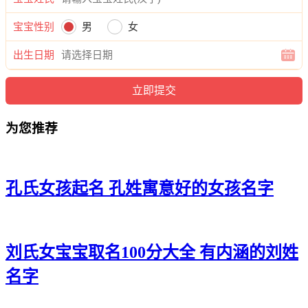
蕾、菲若、颖静、兮甜。
宝宝性别
男
女
出生日期
为您推荐
孔氏女孩起名 孔姓寓意好的女孩名字
刘氏女宝宝取名100分大全 有内涵的刘姓
名字