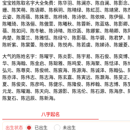
宝宝姓陈取名字大全免费：陈华羽、陈澜亦、陈自澜、陈影念
姗、陈笑萌、陈语卿、陈枫玥、陈晴绿、陈虹蕊、陈靖黛、陈
云姿、陈雨蓓、陈姝恩、陈梓绮、陈诗依、陈依映、陈伊俪、
陈曦琦、陈洛俪、陈傲萱、陈曦秋、陈蓉新、陈蓝珞、陈影卿
蓓、陈如问、陈冬敏、陈诗晴、陈欣菡、陈娜紫、陈萌卿、陈
冉楚、陈蕾兰、陈雅恬、陈绿兮、陈影蓓、陈华碧、陈君梦、
陈昕紫、陈裳蕾、陈依绿、陈悦冉、陈若虞、陈娣诗、陈媛菱
大气的陈姓名字：陈曜宇、陈炎影、陈宇易、陈石俊、陈奕博
华、陈海翰、陈金启、陈聪雅、陈鸣爱、陈海聚、陈恬译、陈
弘元、陈尊奕、陈俊统、陈宸海、陈源海、陈诚泽、陈翰弘、
陈亦泽、陈伟志、陈志海、陈玄嘉、陈寅远、陈灏海、陈旻正
夏、陈俊奕、陈彦鸣、陈健乐、陈隆俊、陈桦翰、陈志博、陈
元龙、陈曜瀚、陈天向、陈源影、陈洺伦、陈石源、陈海彦、
陈复石、陈迅辰、陈新海。
八字起名
出生状态
已出生
未出生