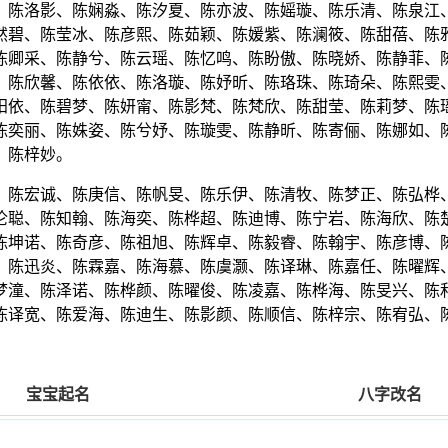
、陈洛影、陈娴淼、陈汐夏、陈亦波、陈媱璇、陈乐清、陈泉江
然碧、陈莹冰、陈彦熙、陈茹颖、陈媛紫、陈澜筱、陈甜蓓、陈
陈卿采、陈静兮、陈云瑶、陈忆鸣、陈盼傲、陈晓娇、陈静菲、
、陈欣馨、陈依依、陈洛璇、陈妤昕、陈珞珠、陈琦朵、陈熙雯
阳依、陈碧梦、陈妍甯、陈影梵、陈梵欣、陈甜莹、陈莉梦、陈
陈奕丽、陈姝姿、陈兮妤、陈璇雯、陈静昕、陈寄俪、陈娜如、
、陈梓妙。
、陈宏诚、陈庚信、陈帆旻、陈乐伊、陈清牧、陈梦正、陈弘桦
伦聪、陈知翰、陈海奕、陈桦超、陈迪博、陈宁岩、陈海欣、陈
陈坤诺、陈奇彦、陈祖旭、陈辉卓、陈毅睿、陈翰宇、陈彦博、
、陈迅炎、陈霖嘉、陈海慕、陈虞灏、陈译琳、陈嘉任、陈曜辉
梦潼、陈泽诺、陈桦颜、陈曜俊、陈凌嘉、陈桦海、陈旻兴、陈
陈译宽、陈爱海、陈迪生、陈影颜、陈顺信、陈梓宗、陈宥弘、
宝宝起名
八字改名