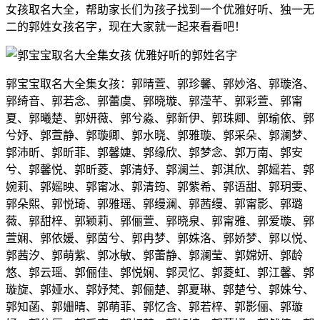
女孩取名大全，帮助家长们为孩子找到一个优雅好听、独一无
二的郭姓女孩名字，现在大家就一起来看看吧！
郭宝宝取名大全集女孩：郭晴萱、郭珍馨、郭妙洛、郭璇洛、
郭绮音、郭若念、郭蕾虞、郭晓璇、郭滢芊、郭彩萱、郭甯
夏、郭曦楚、郭妍薇、郭兮淼、郭新伊、郭珠卿、郭瑜依、郭
兮妤、郭萱静、郭璇卿、郭水晓、郭雅璇、郭采朵、郭澜梦、
郭沛昕、郭昕菲、郭馨婕、郭缘欣、郭梦念、郭万南、郭安
兮、郭馨悦、郭昕菱、郭清妤、郭澜兰、郭淇欣、郭媱若、郭
婉莉、郭媱映、郭甯冰、郭清筠、郭紫希、郭语甜、郭玥雯、
郭朵熙、郭悦琦、郭雅瑶、郭缦澜、郭茜缦、郭甯影、郭璐
薇、郭甜梓、郭颖莉、郭俪萱、郭晓泉、郭甯雅、郭爱璇、郭
萱娴、郭依媛、郭茵兮、郭冉梦、郭姝洛、郭娇梦、郭以悦、
郭茜汐、郭萌紫、郭冰敏、郭蕾静、郭澜莹、郭嫦妍、郭龄
悠、郭云瑶、郭俪佳、郭悦娴、郭灵忆、郭菱虹、郭江馨、郭
璇旋、郭娅水、郭妤梵、郭俪楚、郭夏琳、郭楚兮、郭姝兮、
郭知菡、郭姗晴、郭萌菲、郭忆含、郭若梓、郭影俪、郭璇