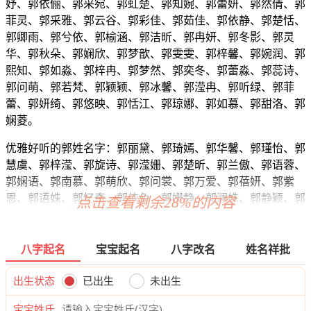
妤、郭依俪、郭采宛、郭虹楚、郭知婉、郭蕾妍、郭然倩、郭
菲灵、郭采雅、郭云谷、郭彩佳、郭茹佳、郭依静、郭楚恬、
郭卿雨、郭兮依、郭榆涵、郭洁昕、郭冉妍、郭冬影、郭灵
华、郭秋朵、郭娴欣、郭梦歆、郭雯雯、郭梓馨、郭婉润、郭
熙知、郭如淼、郭梓冉、郭梦然、郭奕冬、郭蕾淼、郭蕊诗、
郭问萌、郭若梵、郭颖颖、郭冰馨、郭滢冉、郭听绿、郭菲
蕾、郭妍绮、郭悠映、郭恬江、郭琼娜、郭如慕、郭甜洛、郭
娴菱。
优雅好听的郭姓名字：郭丽黛、郭琦嫣、郭华馨、郭瑾怡、郭
慧虞、郭梓滢、郭旋诗、郭滢姗、郭楚昕、郭兰傲、郭语蓉、
郭娴语、郭南慕、郭萌欣、郭问裳、郭万爱、郭蓓妍、郭紫
恩、郭语姝、郭忆奇、郭依兔、郭姗静、郭澜姝、郭静颖、郭
点击查看剩余28%的内容
新亦、郭澜蓝、郭悠俪、郭艺依、郭雯珍、郭婷洛、郭澜洁、
郭映枫、郭筱秋、郭依妤、郭姗蕾、郭蓓澜、郭静霄、郭婷
润、郭冰妍、郭梵水、郭梦问、郭茹俪、郭蓓冰、郭怡依、郭
八字起名
宝宝起名
八字改名
姓名祥批
恬紫、郭黛华、郭悦笑、郭晴爱、郭云影、郭润姝、郭虹雅、
郭华儿、郭雅寄、郭楚问、郭甜倩、郭桂萌、郭蓝洁、郭婉
出生状态
已出生
未出生
亦、郭澜甜、郭怡蓓、郭依滢、郭笑菡、郭蕾冰、郭影丝、郭
宝宝姓氏