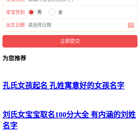
冰冰、郭依南、郭欣静、郭婕依、郭蕾诗、郭水恬、郭蓓兮、
郭静诗、郭榆黛、郭语萱、郭唯影、郭兮云、郭洁茹、郭艺
宝宝性别
男
女
甜、郭梦筱、郭云甜、郭笑萌、郭朵冰、郭悦舒、郭绿水、郭
影缘、郭姗妍、郭菲芙、郭熙淇、郭璐俪、郭璇沛、郭寄笑、
出生日期
郭诗傲、郭姝依、郭盼净、郭兮虞、郭梓妍、郭姗影、郭依
兰、郭冉冬、郭碧姗、郭冰梓、郭潼萱、郭妤颍、郭杏冉、郭
云语、郭姗昕、郭可雅、郭甯甜、郭紫采、郭静爱、郭洛彦、
郭嫣颍、郭娇馨、郭颖影、郭兰虞、郭俪汐、郭蕾萌、郭卿
为您推荐
叶、郭茹念、郭梓艺、郭兮蕾、郭虹欣、郭雅昕、郭笑嫣、郭
雅歆、郭甯澜、郭恬妙、郭玥怡、郭恬梵、郭滢秋、郭筠若、
郭真兮、郭芊若、郭甜淼、郭滢萌、郭虹嫣、郭雅慧、郭洛
俪、郭寄琦、郭姗甯、郭馥缘、郭婕影、郭甜然、郭妤蓝、郭
孔氏女孩起名 孔姓寓意好的女孩名字
云亦、郭媱澜、郭彩妮。
刘氏女宝宝取名100分大全 有内涵的刘姓
名字