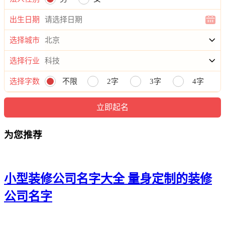
21、傲杨大红、沈万则彤、盛贯坤武、宇韩瀚衡
出生日期
22、皓御泰鸣、瑎图嵩琦、笑俊宏腾、阳凯赋澄
选择城市
23、圣鸿森鹏、文征卓正、顺烽盛羲、兆森奇龙
选择行业
24、安升捷世、众岳骞炫、恒锦航阳、益奥玮方
选择字数
不限
2字
3字
4字
25、榕格瀚嵩、吉阳烽佳、谨诤鸣峰、秀翎祥书
26、麟诚新围、立域纪韩、曙海策赋、豪濮岩田
为您推荐
27、佳硕烨欧、建奥凯龙、畅瑞歌觉、思亿硕驰
28、勤勇岑承、帆栋树凡、宸志曙全、伊安邦优
29、盛岑侨叶、风冬祥雨、齐广基阳、润泓宇豪
小型装修公司名字大全 量身定制的装修
30、春发弛虎、宇安新诚、冠渝烽鑫、宏御林云
公司名字
31、诚瑞祥挺、澄慕逸超、杰力正帆、凯阳冬恒