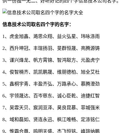
供一份独一无二、好听好记的四个字信息技术公司名字。
信息技术公司取名四个字的名字：
1、虎金旭鑫、澔思众翔、益火弘星、玮咏涤雨
2、西升坤冠、丰瑄扬羽、旻群恒晟、亮腾源铸
3、谨兴烽龙、帆方霄锦、智鸿聪方、元盈虎宁
4、俊智楠齐、凯凯鹏晟、维朋德柏、旭全艾杜
5、鑫桐宇青、丰盈齐弘、万路承心、慕腾澄劲
6、宇领晟达、百岑慈东、诚心臣乾、迪捷红智
7、吴霏天贝、宸润亘泽、昊良昆慕、菲城强米
8、域和磊如、贤连永迅、枫江唯畅、定涤铭仁
9、惟霜合尊、鸣明天盛、杰飞恒铭、峰瑄纳鹏