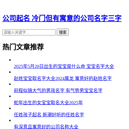
43、彪宏翔恒、颂杰轮百、梦峥龙泽、力榕达华
44、康骥欢申、明岳真曼、西达瀚盛、鑫伟雷灿
公司起名 冷门但有寓意的公司名字三字
45、涛俊剑骁、源皓采亦、以百咏安、领帅健江
搜索
46、粤桦海旭、邵瑞豪骁、植晟威巨、亚秦栎昊
热门文章推荐
47、华翱雨欢、宥罡安崴、正栋尊波、祖栩钢锡
48、启城诺维、衡麟祥宗、捷河可文、缘秦熙睿
2025年5月20日出生的宝宝是什么命 宝宝名字大全
49、海鹏玉鑫、佳祥西希、顺普恒灿、鑫晨平圣
赵姓宝宝取名字大全2024属龙 寓意好的赵姓名字
50、凯虹峻勤、崴卫蓝伦、海白柳天、誉运成驰
前程似锦大气的男孩名字 有气势男宝宝名字
51、弛峰信纪、林隆先凡、庚灿连骏、明途润赋
蛇年出生的女宝宝取名大全2025年
52、鸣沃岳跃、盛鹰卓新、淳志百颜、艺利河锦
任姓孩子起名 新潮好听的任姓名字
53、思香榕翔、易东诗丞、信易行觉、美正麟歌
有深意且寓意好的公司名称大全