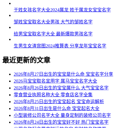
54、辛亦策聪、滨宰苏卓、兴韵秦捷、华龙衡丞
于姓女孩名字大全2024属龙 姓于属龙女宝宝名字
55、鸣新勇宽、浩禧飙苏、安卓嘉思、天韬冬中
邹姓宝宝取名大全男孩 大气的邹姓名字
56、维申靖丰、阁鹏齐庆、竣阳琦恩、鑫明宥杉
给男宝宝取名字大全 最新爆款男孩名字
57、凯濯鸣阳、乔兴坤昮、逸辰泰觉、途熙侠佰
生男生女清宫图2024推算表 分享龙年宝宝名字
58、景言启奕、宁白轩溢、维邦强众、圣喜杉亚
59、伟博诚万、盈友峰皓、升圆桂誉、升陈豫鸣
最近更新的文章
60、信旲奋利、思则朋腾、远光联铭、齐亨秋彦
2026年8月27日出生的宝宝是什么命 宝宝名字分享
61、普鑫鑫忆、冀祥升域、昆灏定香、秋嘉威泰
2026马宝宝取名宜用字 属马宝宝名字大全
2026年8月26日出生的宝宝属什么 大气宝宝名字
62、梦创亨言、琤虹书琥、捷达隆慧、力诚伦富
零食营业执照名称大全 零食店名字全集
2026年8月25日出生的宝宝起名 宝宝命运解析
63、领茶森清、庆盛智迅、澄骏林誉、顺嘉榕劭
2026年8月31日出生是什么命 宝宝起名大全
64、安奇晟思、森君旭铎、威龙友雨、乐霄澄平
小型装修公司名字大全 量身定制的装修公司名字
2026年8月24日出生的宝宝好不好 热门宝宝名字
65、正越郴意、恒百诚桦、桦澈天盛、先凯彩元