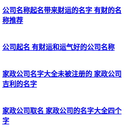
32、馨东刚文、力圣狄景、锦英铭卓、张颜鑫鑫
公司名称起名带来财运的名字 有财的名
33、满柳虹少、坤维家圣、仁新众鑫、顺清鑫滨
称推荐
34、河泓威唱、辉灿凯晏、采友泽岳、昂羽颂新
35、途盈承升、有尚超群、蔚永卓卓、佰圆善明
公司起名 有财运和运气好的公司名称
36、德同民智、东蔚格文、坤承飞茂、曦杉纳涤
37、扬特卓凌、源禹途博、雄金泰龄、仁基绪思
家政公司名字大全未被注册的 家政公司
38、佰茶骏群、廷道盛沃、新洋欣嘉、任宏唯东
吉利的名字
39、盛荣川虹、冠腾杭万、龙森茂天、谦哲森锡
40、虹瀚雨和、翰心岩嘉、诚澔天尊、迪鑫鼎明
41、鸿轮俊利、烽志源蓝、滨邦衡圣、祥家秦飒
家政公司取名 家政公司的名字大全四个
字
42、歆禹航兴、铿皓领霜、栋炅文龙、畅海则生