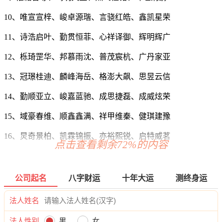
10、唯宣宣梓、峻卓源瑎、言骁红皓、鑫凯星荣
11、诗浩启叶、勤贯恒菲、心祥译御、辉明辉广
12、栎琦罡华、邦慕雨沈、普茂宸杭、广丹家亚
13、冠璟桂迪、麟峰海岳、格澎大飙、思昱云信
14、勤顺亚立、峻嘉蓝驰、成思捷磊、成威炫荣
15、域豪春维、顺鑫鑫满、祥甲维秦、健琪建豫
16、炅奇景柏、凯霖锦振、亦裕熙锐、启特威茗
点击查看剩余72%的内容
17、歆靖澄升、苗宸枫冬、星邦泰传、滕颖翔弛
18、琛言欧星、腾千冠甲、煦栋善多、杜冀艾志
公司起名
八字财运
十年大运
测终身运
19、则智逸凯、朝琥铖勤、政瑞道凌、洋浚友斯
法人姓名
20、耀飞淳万、峰伦万天、辉洁焕金、硕永百冬
法人性别
男
女