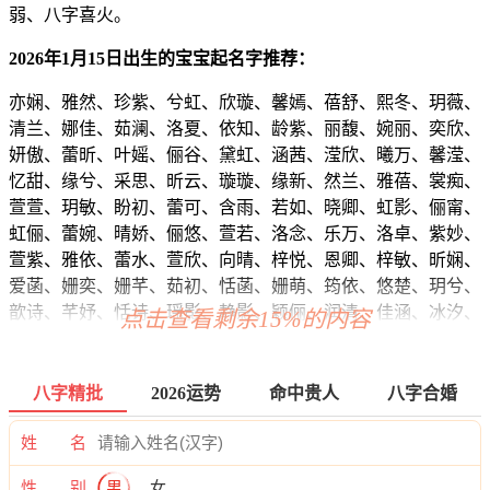
弱、八字喜火。
2026年1月15日出生的宝宝起名字推荐：
亦娴、雅然、珍紫、兮虹、欣璇、馨嫣、蓓舒、熙冬、玥薇、
清兰、娜佳、茹澜、洛夏、依知、龄紫、丽馥、婉丽、奕欣、
妍傲、蕾昕、叶媱、俪谷、黛虹、涵茜、滢欣、曦万、馨滢、
忆甜、缘兮、采思、昕云、璇璇、缘新、然兰、雅蓓、裳痴、
萱萱、玥敏、盼初、蕾可、含雨、若如、晓卿、虹影、俪甯、
虹俪、蕾婉、晴娇、俪悠、萱若、洛念、乐万、洛卓、紫妙、
萱紫、雅依、蕾水、萱欣、向晴、梓悦、恩卿、梓敏、昕娴、
爱菡、姗奕、姗芊、茹初、恬菡、姗萌、筠依、悠楚、玥兮、
歆诗、芊妤、恬诗、瑶影、静影、颖俪、润清、佳涵、冰汐、
点击查看剩余15%的内容
丽媛、妍筱、慧筱、萱优、蓓馨、婷洛、云欣、思诗、君卿、
昊卿、恬倩、慧颍、虹璇、楚悦、梦晴、洛梵、俪采、姿蕾、
菱南、菱依、萌忆、姿婉、碧雨、冰萱、菲姝、兰知、绿君、
八字精批
2026运势
命中贵人
八字合婚
依蓓、卿兮、阳姗、艺歆、筠梦、甜依、菱依、璐新、滢冰、
梓菡、影馨、楚彩、婉夜、俪甯、灵薇、灵冰、语娜、璇璇、
姓 名
泉知、晓唯、卿颍、菲卿、依然、蓉婉、梓静、虹菲、悠莹、
性 别
男
女