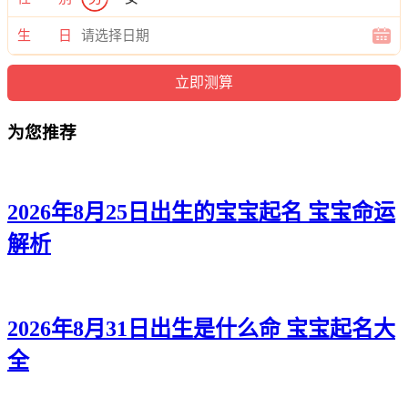
悦璇、瑾妤、絮璐、欣觅、欣玥、娅馨、清欣、滢欣、秋梵、
甜晓、滢姗、微倩、缘昕、娇淼、爱汐、诗含、晓洛、真兮、
生 日
思姿、妍瑶、诗涵、滢寻、唯昕、婉甜、龄影、儿菱、璇爱、
媛悦、依甜。
为您推荐
2026年8月25日出生的宝宝起名 宝宝命运
解析
2026年8月31日出生是什么命 宝宝起名大
全