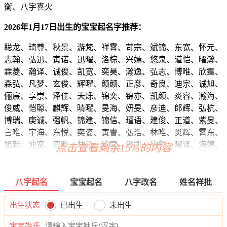
衡、八字喜火
2026年1月17日出生的宝宝起名字推荐：
聪龙、琦尊、秋景、游梵、祥霄、苛宗、斌锦、东宽、怀元、
志翰、弘迅、寅诺、迅曜、洛棕、兴嫣、悠泉、道恺、曜瀚、
霖菱、瀚译、诚俊、凯宽、奕昊、瀚逸、弘志、博唯、欣霆、
森弘、凡梦、玄俊、辉曜、颜颜、正彦、奇良、迪宗、诚旭、
俪宸、享崇、泽佳、天烁、锦奕、锦亦、凯颜、炎容、瀚海、
俊威、恺聪、麒辉、晴曜、旻海、妍旻、彦迪、郎辉、弘杭、
博瑞、庚诚、强帆、锦建、锦信、瑾语、建俊、正道、紫旻、
言唯、宇海、东悦、奕姿、寅睿、弘浩、林唯、炎辉、霄东、
旭新、迪宽、奇昀、林弘、珍宸、泽凯、欣颜、曜译、海婷、
点击查看剩余15%的内容
海桦、博南、汉嘉、翰译、亦庆、元依、绍颜、思道、振东、
翰甜、玥易、寅蓓、迪游、正宇、志旻、怀宽、恺恬、曜寄、
博尊、海寅、郎颜、寅弘、铎帆、雁启、灏恺、瑞浩、超念、
八字起名
宝宝起名
八字改名
姓名祥批
姝妙、尚兮、东信、译远、彦言、瑾江、湛菱、潼瀚、安兮、
帆宥、海朗、博梁、瑾瀚、云萱、海扬、世磊、向迪、宸彦、
出生状态
已出生
未出生
华宽、悦博、道宽、翰柯、郎芊、忠康、曜宇、麒欣、诗唯、
宝宝姓氏