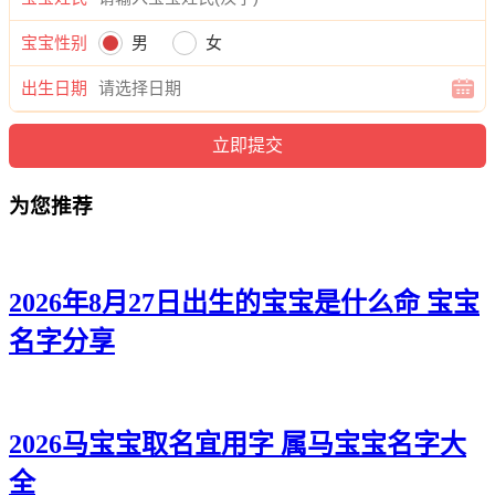
俊迪、博诺、伦唯、气翔、桦唯、博瑶、寅旭、锦海、问晨、
瀚凡、海华、威俊、曜彦、易立、浩耀、扬宽、霆海、宽茜、
宝宝性别
男
女
寅睿、泽弘、曜曜、凡志、和曜、正新、彩正、博静、海旻、
俊梁。
出生日期
为您推荐
2026年8月27日出生的宝宝是什么命 宝宝
名字分享
2026马宝宝取名宜用字 属马宝宝名字大
全