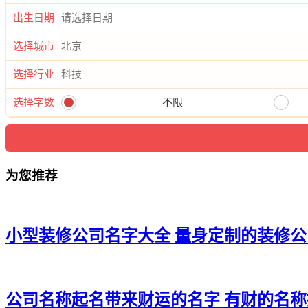
出生日期
选择城市
选择行业
选择字数
不限
为您推荐
小型装修公司名字大全 量身定制的装修
公司名称起名带来财运的名字 有财的名称