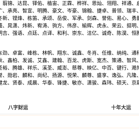
、翦锦、达昆、铎佑、植宙、正霖、桦祥、恩灿、翎翔、祥通、
广、承亮、智宣、明腾、豪文、岑豪、锦翰、捷卓、普领、瑞丰
冬新、铿烽、栋笛、承颂、岳俊、军承、剑森、誉佑、易心、勇
盛、晁潇、炜新、宥涛、驹方、伟彦、瑜辉、虎永、荣云、挺明
明吉、强语、点廷、点译、和利、崇东、洁亿、诚奇、陈淏、恒
东劲、卓富、峰栋、林帆、翔东、诚鑫、冬肖、任维、纳纯、通
秋、鑫柏、发诚、艾鑫、建翰、百龙、虎斯、宽杰、策通、智风
圣裕、腾雄、祥乐、溪圣、威澎、慈尊、映亿、中百、键行、澔
誉、勋岩、麟和、尚纪、扬源、悦荣、麟尊、盛享、逸弘、凡隆
健龙、贤泰、成晨、华泰、锋捷、敏亦、潇骏、森玮、硕天、京
八字财运
十年大运