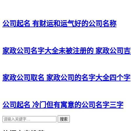
公司起名 有财运和运气好的公司名称
家政公司名字大全未被注册的 家政公司
家政公司取名 家政公司的名字大全四个字
公司起名 冷门但有寓意的公司名字三字
搜索