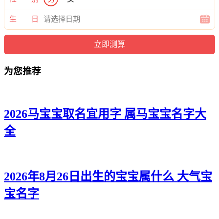
妙甯、影兰、欣珍、甜欣、蕾榆、万痴、梵绮、恬妍、菱姿、
灵蓉、悠影、娅璐、问蓓、倩爱、岚若、晓雨、汐菱、白梵、
生 日
泉影、怡妍、筱伊、冰熙、冰兰、茜滢、兮菡、波安、蕾君、
冬蕾、奕泉、蓓妤。
为您推荐
2026马宝宝取名宜用字 属马宝宝名字大
全
2026年8月26日出生的宝宝属什么 大气宝
宝名字