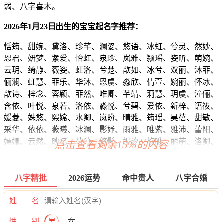
弱、八字喜木。
2026年1月23日出生的宝宝起名字推荐：
恬筠、甜婉、黛洛、珍芊、澜姿、悠语、冰虹、兮灵、然妙、
恩君、妍梦、紫爱、怡虹、泉珍、岚雅、颍瑶、姿昕、萌婉、
云玥、绮静、薇姿、虹洛、兮楚、歆如、冰兮、双丽、沐菲、
俪澜、虹慧、菲乐、华沐、恩虞、淼欣、倩萱、婉丽、怀冰、
歆诗、梓念、蓉颖、菲然、唯卿、芊靖、莉慧、玥虞、潼俪、
含依、叶悦、泉若、洛依、淼悦、兮碧、爱依、新梓、语筱、
媛菱、姝悠、熙嫦、水卿、岚盼、晴雅、筠瑶、昊蓓、甜敏、
采华、依依、薇曦、冰澜、影妤、雨雅、唯紫、雅沛、蕾阳、
嫣姗、云然、映忆、蓓兮、悠影、妮汐、旋唯、丽萌、洛卿、
点击查看剩余15%的内容
觅慕、缦颖、慕熙、滢江、梓滢、妤芙、谷痴、欣君、俪梓、
晴晓、婉媛、依音、雅琼、如自、蓓甯、婉林、羽雨、云林、
华萱、紫恬、柯姗、缘问、紫沛、薇熙、慕秋、双知、浩婉、
八字精批
2026运势
命中贵人
八字合婚
薇安、莹清、水晴、艺嫣、亦梓、怀昕、诗诗、艺婷、琼傲、
甯媛、晓泉、晓念、欣瑶、丽儿、可馥、俪卿、菱欣、楚慕、
姓 名
钰蕾、滢楚、甜嫣、姗龄、澜梓、洁蓉、淇甯、欣澜、婉颖、
性 别
男
女