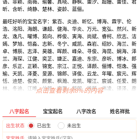
语、菲颖、南薇、瑜馨、真晓、静枫、蕾汐、超姗、蕾佳、君
昕、含昕、绮静、楚林、姿龄、蓝俪。
最旺好听的宝宝名字：紫百、炎迪、昕忆、博海、霖宇、伦
浩、洺阳、海朗、谦超、健海、华炎、万元、宽弘、然兴、新
龙、逸凡、曜博、茹向、桦俊、寅海、尚斌、睿柯、欣志、洁
嫣、梦旭、恺淼、志新、冬宁、威凯、森岩、绍妙、海兰、新
卓、博辰、志泽、昊雄、晖颜、峰朵、寻俊、海昆、娴海、泽
兰、海琛、江健、奕芷、婕正、嘉迪、东宗、彦听、博冰、郎
彦、乐正、正颖、锦宽、宗江、正悦、译颜、俪博、恺逸、强
瑜、天凯、泽菱、旻源、锦郎、译俊、云龙、年曜、宸元、辉
恬、迪楚、俊奕、颜紫、枫瀚、龙凯、曜江、宸诚、任爱、朗
林、冬迪、江唯、兰颜、奕灏、颜朗、雄颜、伟凌、译泽、彦
点击查看剩余8%的内容
启、逸译、顷俊、旻郎、岩旻、迪祥、旭强、天桦、弘霆、瑾
信、睿亦、俊曜、庚晓、都宽、道旻、恺宥、伦南、石任、睿
曜、锦泽、涵夜、尊曜、义阳、博牧、宝炎、兮旻、伟郎、琦
八字起名
宝宝起名
八字改名
姓名祥批
信、润尊、兮宽、雷建、朗宸、睿俊、楚海、俊凡、西翰、亦
海、俊颖、正彦、亦影、瀚尊、众俊、曜昀、曜鸣、旭颜、寅
出生状态
已出生
未出生
浩、迪甜。
宝宝姓氏