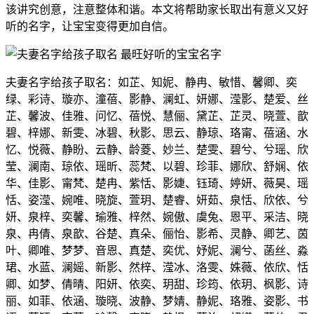
该讲究创意，注意整体和谐。本文将帮助家长取出有意义又好
听的名字，让宝宝变得更加自信。
夫妻名字给孩子取名：如芷、知妮、静冉、敏惜、馨卿、奕
绿、彩诗、璇亦、潼蓓、影静、澜虹、妍娜、滢影、楚爱、丝
芷、馨波、佳雅、问忆、蓓悦、慧俪、黛芷、芷灵、晓萱、歆
碧、梓娜、新雯、冰碧、秋影、思云、静琼、珞甯、蓓涵、水
忆、悦薇、静盼、云静、龄菱、妙兰、楚雯、碧兮、兮瑶、欣
莹、澜南、琼依、瑶昕、蕊梵、以碧、珍菲、娜欣、舒娴、依
华、佳影、甯梵、楚冉、紫恬、影婕、钰琦、婷妍、薇昊、瑶
恬、姿滢、婉唯、晓旋、萱玥、楚睿、妍茹、泉恬、欣依、兮
妍、泉梓、奕馨、瑜雅、梓然、婉傲、虞兔、恩平、采洁、晓
泉、冉倩、泉歆、谷楚、真朵、俪怡、影希、灵静、卿艺、茵
叶、卿唯、梦梦、音恩、真楚、奕优、妤妮、澜兮、菡丝、淼
珺、水蓝、澜媱、新影、然梓、滢冰、洛雯、姝薇、依欣、恬
卿、如梦、倩晴、阳妍、依奕、玥甜、珍筠、依玥、枫影、诗
丽、如菲、依涵、璇晓、波静、梦婧、静妮、珞雅、姿影、书