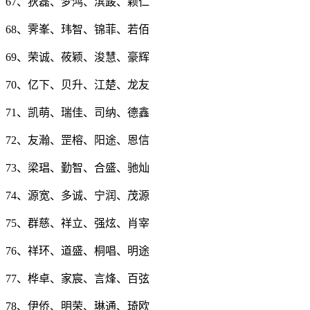
67、狄磊、梦鸿、滨晸、颖仁
68、霁峯、玮智、锦菲、若佰
69、荣诚、莜颖、浚慧、豪辉
70、亿下、贝升、江楚、龙友
71、凯萌、瑞佳、司纳、德鑫
72、友瀚、罡榕、阳途、恩信
73、梁琩、勤智、合盛、驰灿
74、源宽、多诚、宁润、茂源
75、群慈、祥立、强炫、肖宰
76、祥环、道盛、桐唱、明途
77、桦卓、家宸、言烽、百弦
78、伊侨、明荣、琳通、琦欧