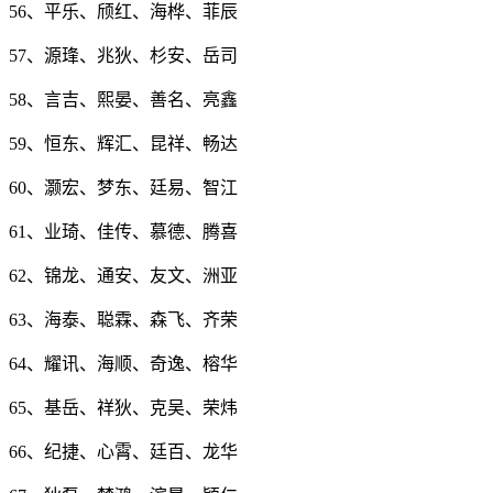
56、平乐、颀红、海桦、菲辰
57、源琒、兆狄、杉安、岳司
58、言吉、熙晏、善名、亮鑫
59、恒东、辉汇、昆祥、畅达
60、灏宏、梦东、廷易、智江
61、业琦、佳传、慕德、腾喜
62、锦龙、通安、友文、洲亚
63、海泰、聪霖、森飞、齐荣
64、耀讯、海顺、奇逸、榕华
65、基岳、祥狄、克吴、荣炜
66、纪捷、心霄、廷百、龙华