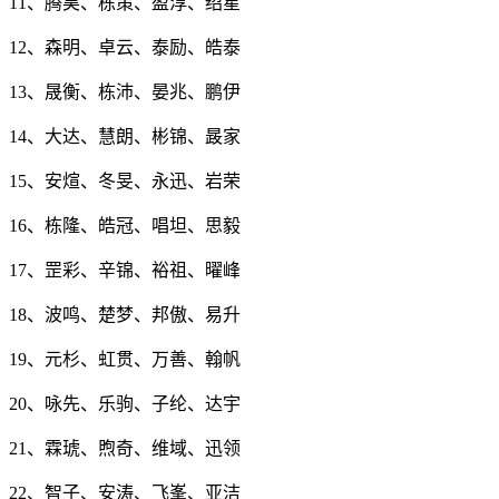
11、腾昊、栋策、盈淳、绍星
12、森明、卓云、泰励、皓泰
13、晟衡、栋沛、晏兆、鹏伊
14、大达、慧朗、彬锦、晸家
15、安煊、冬旻、永迅、岩荣
16、栋隆、皓冠、唱坦、思毅
17、罡彩、辛锦、裕祖、曜峰
18、波鸣、楚梦、邦傲、易升
19、元杉、虹贯、万善、翰帆
20、咏先、乐驹、子纶、达宇
21、霖琥、煦奇、维域、迅领
22、智子、安涛、飞峯、亚洁