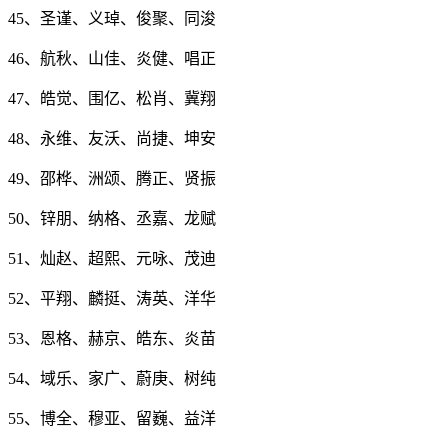
45、圣谨、义琸、俊聚、同浚
46、航秋、山佳、炎健、唱正
47、皓觉、围亿、松肖、冀翔
48、永维、友沃、尚捷、坤安
49、邵桦、洲颂、腾正、贤振
50、锌朋、纳格、丞嘉、龙赋
51、灿赵、超熙、元咏、茂迪
52、平翔、麟挺、涛英、洋华
53、恩格、赫京、皓东、炎苗
54、域乐、家广、蔚庚、树纯
55、博全、穆亚、留巍、益洋