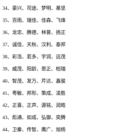
34、豪兴、司途、梦明、基坚
35、百雨、瑞佳、佳森、飞烽
36、龙忠、腾德、林普、扬正
37、诚佳、天秋、汉利、泰邦
38、彩浩、若多、宇润、远茂
39、威茂、阳龄、恩正、柏瑞
40、智茂、发万、芹达、鑫骏
41、粤敏、邦彤、策成、凌胜
42、正喜、正声、源铭、润皓
43、彪通、如成、弘御、奕腾
44、卫秦、传智、鹰广、旭杨