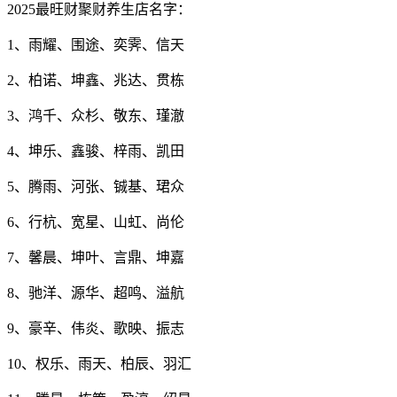
2025最旺财聚财养生店名字：
1、雨耀、围途、奕霁、信天
2、柏诺、坤鑫、兆达、贯栋
3、鸿千、众杉、敬东、瑾澈
4、坤乐、鑫骏、梓雨、凯田
5、腾雨、河张、铖基、珺众
6、行杭、宽星、山虹、尚伦
7、馨晨、坤叶、言鼎、坤嘉
8、驰洋、源华、超鸣、溢航
9、豪辛、伟炎、歌映、振志
10、权乐、雨天、柏辰、羽汇