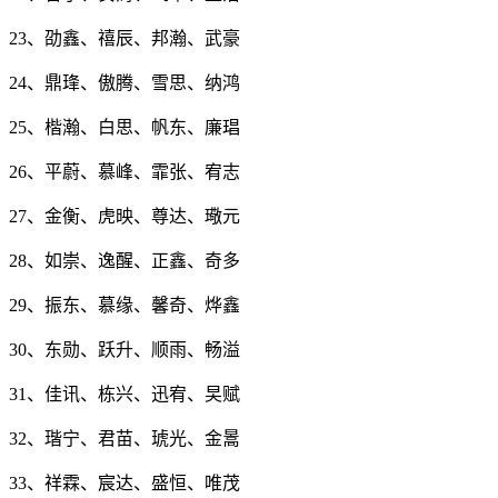
23、劭鑫、禧辰、邦瀚、武豪
24、鼎琒、傲腾、雪思、纳鸿
25、楷瀚、白思、帆东、廉琩
26、平蔚、慕峰、霏张、宥志
27、金衡、虎映、尊达、璥元
28、如崇、逸醒、正鑫、奇多
29、振东、慕缘、馨奇、烨鑫
30、东勋、跃升、顺雨、畅溢
31、佳讯、栋兴、迅宥、旲赋
32、瑎宁、君苗、琥光、金暠
33、祥霖、宸达、盛恒、唯茂