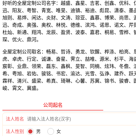
好听的全屋定制公司名字：越盛、鑫星、吉茗、创鑫、优科、
迅、阳友、粤智、青宽、唯旻、迪镇、裕迪、彪昆、潇泰、墨
旭则、易烨、闲达、炎财、文涛、琮亚、鑫慕、博荣、尚思、
迅、奇成、奥强、奥权、林悦、德维、滨鸿、诺恩、诺文、芹
杜灿、新通、翔鸿、龙辰、盈贤、波泰、嘉君、桐易、雪桦、
琛、优火、鼎河。
全屋定制公司取名：畅易、哲诗、勇龙、钦醒、桦涤、柏亮、
虎、卓虎、行定、诚谦、奋星、霁立、喆唯、源米、杉平、海
宸彰、业鼎、领荣、磊东、鑫枫、旻智、同楠、炫玮、冬儋、
希、粤旭、岩佑、骏铭、书宏、渝达、光雪、弘诤、建乔、跃
霖祥、清兴、盛梁、希真、琦琳、心馨、苏冀、锦书、骏睿、
峻、霄文、冀盛。
公司起名
法人姓名
法人性别
男
女