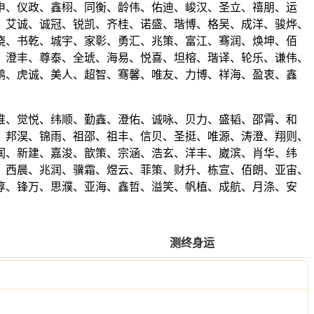
申、仪政、鑫栩、同衡、龄伟、佑迪、峻汉、圣立、禧朋、运
、艾诚、诚冠、锐凯、齐桂、诺盛、瑎博、格吴、成洋、骏烨、
骁、书乾、城宇、家彰、勇汇、兆策、富江、骞润、焕坤、佰
、澄丰、尊泰、全琥、海易、悦喜、坦榕、瑎译、轮乐、谦伟、
鹏、虎诚、美人、超智、骞馨、唯友、力博、祥海、盈衷、鑫
唯、觉悦、纬顺、勤鑫、澄佑、诚咏、贝力、盛韬、邵霄、和
、邦淏、锦雨、祖邵、祖丰、信贝、圣挺、唯源、涛澄、翔则、
润、新建、嘉浚、歆策、宗涵、浩玄、洋丰、崴滨、肖华、纬
、西晨、兆润、骥霜、煜云、菲策、财升、栋宣、佰朗、亚宙、
淳、锋万、思濮、亚海、鑫哲、溢笑、帆植、成航、月涤、安
测终身运