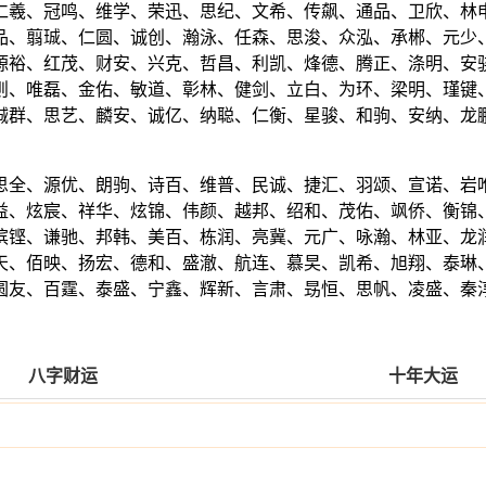
仁羲、冠鸣、维学、荣迅、思纪、文希、传飙、通品、卫欣、林
品、翦珹、仁圆、诚创、瀚泳、任森、思浚、众泓、承郴、元少
源裕、红茂、财安、兴克、哲昌、利凯、烽德、腾正、涤明、安
则、唯磊、金佑、敏道、彰林、健剑、立白、为环、梁明、瑾键
铖群、思艺、麟安、诚亿、纳聪、仁衡、星骏、和驹、安纳、龙
思全、源优、朗驹、诗百、维普、民诚、捷汇、羽颂、宣诺、岩
益、炫宸、祥华、炫锦、伟颜、越邦、绍和、茂佑、飒侨、衡锦
滨铿、谦驰、邦韩、美百、栋润、亮冀、元广、咏瀚、林亚、龙
天、佰映、扬宏、德和、盛澈、航连、慕旲、凯希、旭翔、泰琳
圆友、百霆、泰盛、宁鑫、辉新、言肃、昮恒、思帆、凌盛、秦
八字财运
十年大运