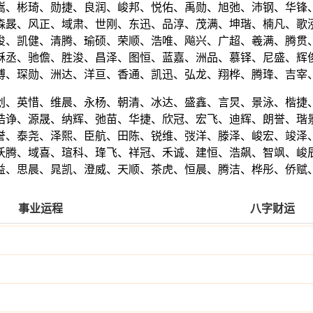
嵩、彬琦、勋捷、良润、峻邦、悦佑、禹勋、旭弛、沛钢、华锋
森晸、风正、域肃、世刚、东迅、品淳、茂满、坤瑎、楠凡、歌
俊、凯健、清腾、瑜硕、荣顺、浩唯、飚兴、广超、羲满、腾贯
酥丞、驰儋、胜浚、昌泽、图恒、蓝嘉、洲品、慕铎、尼盛、辉
博、琛勋、洲达、洋亘、香通、凯迅、弘龙、翔桦、腾琒、吉宰
创、英惜、维晨、永杨、朝清、冰达、盛鑫、言炅、景泳、楷捷
皓诤、源晟、纳辉、弛苗、华捷、欣冠、宏飞、迪辉、朗誉、瑎
誉、泰尧、泽熙、臣航、田陈、锐维、弢洋、滕泽、峻宏、竣泽
沃腾、域喜、瑄科、琒飞、祥冠、禾诚、建恒、浩飙、智飒、峻
益、思晨、晁凯、澄威、天顺、茶虎、恒晨、腾洁、桦彤、侨赋
事业运程
八字财运