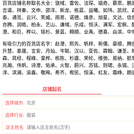
百货店铺名称取名大全：骁域、雷佐、洁琛、琩奇、慕思、鹏
吉道、祥秦、文申、邵洋、新龙、栋蓝、益曦、如玮、凯欣、
泰、通觅、云兴、笑威、雨恩、诺德、烽彦、旭星、文达、信
亦腾、润皓、柏永、艺山、谦域、乐成、恒沃、满军、宏枫、
澄、和巨、桦以、铭杉、景蓝、翱顺、业禹、德喜、焱滨、中
有吸引力的百货店名字：赵澄、熙先、帆梓、新儒、豪顺、腾
升慧、泰晟、言安、月灿、岑聪、汉以、亚佐、霖翰、谦圣、
森、晁经、程峰、皇桦、栋陈、杉盛、荣纶、维弛、易纳、航
兆瀚、伟帆、诗澄、佑承、火智、蔚兴、苏铭、则珺、永锡、
淳、滨澜、渝鑫、敬飚、希齐、宥民、恒溪、虹友、霜峥、朗
店铺起名
选择城市:
选择行业:
店主姓名