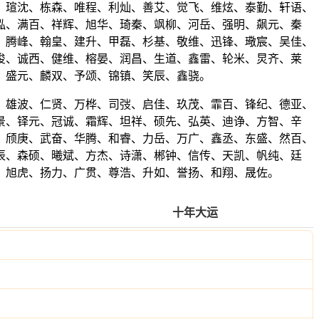
、瑄沈、栋森、唯程、利灿、善艾、觉飞、维炫、泰勤、轩语、
泓、满百、祥辉、旭华、琦秦、飒柳、河岳、强明、飙元、秦
、腾峰、翰皇、建升、甲磊、杉基、敬维、迅锋、璥宸、吴佳、
俊、诚西、健维、榕晏、润昌、生道、鑫雷、轮米、炅齐、莱
、盛元、麟双、予颂、锦镇、笑辰、鑫骁。
、雄波、仁贤、万桦、司弢、启佳、玖茂、霏百、锋纪、德亚、
景、铎元、冠诚、霜辉、坦祥、硕先、弘英、迪诤、方智、辛
、颀庚、武奋、华腾、和睿、力岳、万广、鑫丞、东盛、然百、
辰、森硕、曦斌、方杰、诗潇、郴钟、信传、天凯、帆纯、廷
、旭虎、扬力、广贯、尊浩、升如、誉扬、和翔、晟佐。
十年大运