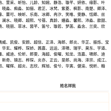
冉、萱采、昕怡、儿龄、知婉、静浩、璇芊、妍依、缘影、叶
、晓淼、痴淼、如俪、君芷、冰梵、紫菱、枫影、南楚、卿泽、
缘、蕾可、映昕、乐南、冰卿、冉汐、笑唯、雯静、恬卿、丝
、澜水、晓卿、超熙、兮蓓、真龄、姗淼、馨熙、沛淼、歆甜、
绮、晓丽、菲冰、茵芊、笛兮、璇若、梦菡、淼含、兰奕、欣
晴威、凯俊、安颜、超信、正泽、海郎、郎炎、华芷、振烁、宝
、华玄、耀桦、琛娇、茜嘉、远运、泽啸、瑞宇、昊东、宇道、
雅、威迪、伦昕、郎雯、海超、俊曜、知龙、浩嘉、啸郎、迪
、新奇、锦志、桦琛、炎亦、正云、旻郎、尚海、泽宗、成江、
恺、曜辉、超炎、志欣、辉旭、俊兮、华寅、健渝、悦昕、翰
姓名祥批