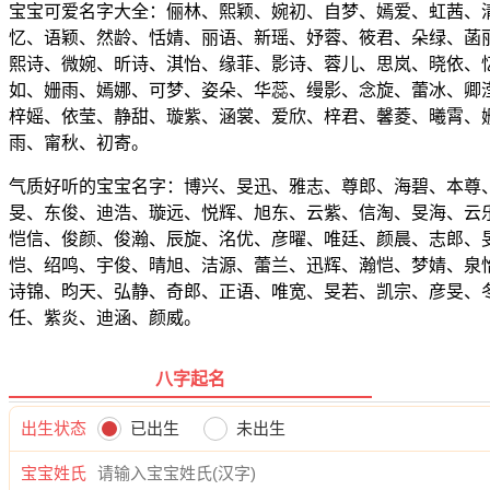
宝宝可爱名字大全：俪林、熙颖、婉初、自梦、嫣爱、虹茜、
忆、语颖、然龄、恬婧、丽语、新瑶、妤蓉、筱君、朵绿、菡
熙诗、微婉、昕诗、淇怡、缘菲、影诗、蓉儿、思岚、晓依、
如、姗雨、嫣娜、可梦、姿朵、华蕊、缦影、念旋、蕾冰、卿
梓媱、依莹、静甜、璇紫、涵裳、爱欣、梓君、馨菱、曦霄、
雨、甯秋、初寄。
气质好听的宝宝名字：博兴、旻迅、雅志、尊郎、海碧、本尊
旻、东俊、迪浩、璇远、悦辉、旭东、云紫、信淘、旻海、云
恺信、俊颜、俊瀚、辰旋、洺优、彦曜、唯廷、颜晨、志郎、
恺、绍鸣、宇俊、晴旭、洁源、蕾兰、迅辉、瀚恺、梦婧、泉
诗锦、昀天、弘静、奇郎、正语、唯宽、旻若、凯宗、彦旻、
任、紫炎、迪涵、颜威。
八字起名
出生状态
已出生
未出生
宝宝姓氏