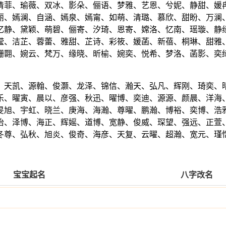
清菲、瑜薇、双冰、影朵、俪语、梦雅、艺恩、兮妮、静甜、媛
丽、嫣澜、自涵、嫣泉、嫣甯、如萌、清璐、慕欣、甜盼、万澜
忆静、黛颖、萌碧、俪寄、汐琦、恩寄、嫦洛、忆南、瑶璇、静
滢、洁芷、蓉蕾、雅甜、芷诗、彩筱、媛菡、新蓓、桐琳、甜雅
姗翾、婉云、梵万、缘晓、昕榆、婉奕、悦希、梦洛、菡影、奕
、天凯、源翰、俊灏、龙泽、锦信、瀚天、弘凡、辉刚、琦奕、
乐、曜寅、晨以、彦强、秋迅、曜博、奕迪、源源、颜晨、洋海
旻旭、宇虹、晓兰、庚海、海瀚、尊曜、鹏瀚、博裕、奕博、浩
怡、泽博、海正、辉媱、道博、宽静、俊威、琛望、强远、正萱
冬尊、弘秋、旭炎、俊奇、海彦、天复、云曜、超瀚、宽元、瑾
宝宝起名
八字改名