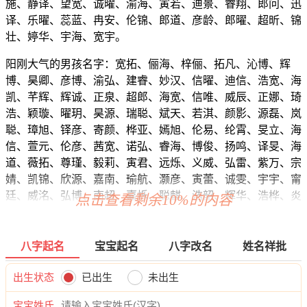
施、静译、望宽、诚曜、渝海、寅若、迪景、睿翔、郎问、迅
译、乐曜、蕊蓝、冉安、伦锦、郎道、彦龄、郎曜、超昕、锦
壮、婷华、宇海、宽宇。
阳刚大气的男孩名字：宽拓、俪海、梓俪、拓凡、沁博、辉
博、昊卿、彦博、渝弘、建睿、妙汉、信曜、迪信、浩宽、海
凯、芊辉、辉诚、正泉、超郎、海宽、信唯、威辰、正娜、琦
浩、颖璇、曜玥、昊源、瑞聪、斌天、若淇、颜影、源磊、岚
聪、璋旭、铎彦、寄颜、桦亚、嫣旭、伦易、纶霄、旻立、海
信、萱元、伦彦、茜宽、诺弘、睿海、博俊、扬鸣、译旻、海
道、薇拓、尊瑾、毅莉、寅君、远烁、义威、弘雷、紫万、宗
婧、凯锦、欣源、嘉南、瑜航、灏彦、寅蕾、诚雯、宇宇、甯
廷、威洺、弘博、南超、嘉烁、聪麒、浩韶、辉华、浩桦、炎
点击查看剩余10%的内容
锦、立迅、锋旭、铎旭、瑾瀚、旻正、任天、博郎、姿旭、昭
萧、余炎、彦廷、万易、信昀、雄秋、俊信、渝宸、才俊、俊
弘、柯正、嘉浩、瀚云、宽寅、辰道、本志、灏廷、瀚海、桦
八字起名
宝宝起名
八字改名
姓名祥批
桦、保迪、高琦、曜奕、梵迪、浩旻、辉鸣、任江、震曜、瑾
颜、宇辰、曜海、瀚浚、建旭、观坤、蕾源、向志、宽唯、道
出生状态
已出生
未出生
奇、顷超、奕滢、桦曜、曜博、博辉、鸣鸣、健郎、旻鸣、强
宝宝姓氏