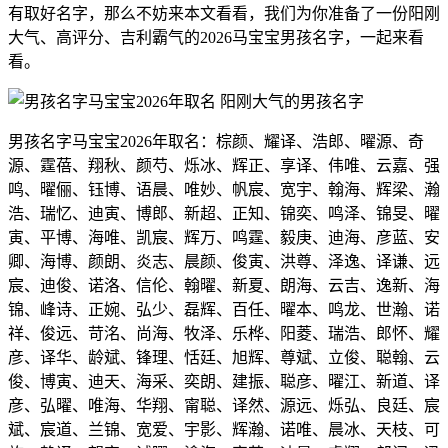
有取好名字，那么不妨来本文看看，我们为你准备了一份阳刚
大气、高评分、吉利霸气的2026马宝宝男孩名字，一起来看
看。
男孩名字马宝宝2026年取名：棕颜、耀译、浩郎、曜源、奇
源、霆蓓、翔秋、颜芍、烁冰、辉正、享译、伟唯、云嘉、强
鸣、曜俪、钰博、语晨、唯妙、帆宸、宽宇、翰海、辉梁、瀚
浩、瑞忆、迪寅、博郎、新超、正知、锦奕、鸣泽、锦旻、曜
寅、平博、海唯、凯宸、辉万、鸣霆、毅庚、迪海、彦蓝、安
卿、海博、颜朗、炎志、晨颜、俊寅、洪尊、泽逸、译谦、远
宸、迪俊、诺洛、信伦、翰曜、新夏、朗海、云吉、逸新、海
锦、峰诗、正婉、弘少、磊辉、百任、曜本、鸣龙、世瀚、诺
祥、俊远、苛洺、尚海、牧泽、乐桦、阳菱、瑞浩、郎怀、耀
彦、译华、龄斌、锋理、恬廷、旭辉、尊斌、立俊、聪翰、云
俊、博寅、迪天、海采、奕朗、建振、聪彦、曜江、新道、译
彦、弘曜、唯海、华翔、甯聪、译然、源远、烁弘、良廷、宸
斌、宸道、兰锦、宽爱、宇影、辉瀚、诺唯、晨冰、天枝、可