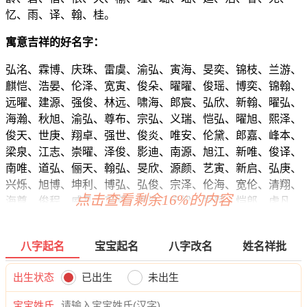
忆、雨、译、翰、桂。
寓意吉祥的好名字：
弘洺、霖博、庆珠、雷虞、渝弘、寅海、旻奕、锦枝、兰游、
麒恺、浩晏、伦泽、宽寅、俊朵、曜曜、俊瑶、博奕、锦翰、
远曜、建源、强俊、林远、啸海、郎宸、弘欣、新翰、曜弘、
海瀚、秋旭、渝弘、尊布、宗弘、义瑞、恺弘、曜旭、熙泽、
俊天、世庚、翔卓、强世、俊炎、唯安、伦黛、郎嘉、峰本、
梁泉、江志、崇曜、泽俊、影迪、南源、旭江、新唯、俊译、
南唯、道弘、俪天、翰弘、旻欣、源颜、艺寅、新启、弘庚、
兴烁、旭博、坤利、博弘、弘俊、宗泽、伦海、宽伦、清翔、
点击查看剩余16%的内容
海尊、俊程、威凡、正娴、晨浩、云梁、振颜、恺郎、虎凡、
宇旭、吉志、忠喻、宝然、均伦、琛游、旭远、彦天、凯弘、
岳镇、源元、瀚可、鸣凡、拓译、桦俊、乐恺、瀚修、帆瀚、
八字起名
宝宝起名
八字改名
姓名祥批
翰正、鸣奇、浩远、绮涵、桦颜、宇博、旻俊、易君、信曦、
运旭、强海、盼建、迪诚、唯奕、振弘、宗晓、彦奕、可原、
出生状态
已出生
未出生
渝康、鸣海、海斌、霆瀚、华兰、瑞义、郎奕、雅伟、尊本、
梁信、宽盛、义琦、聪浩、彦唯、渝潮、博岩、江庆、秋渝、
宝宝姓氏