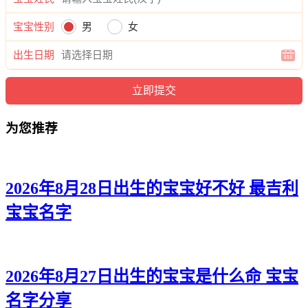
盼牧、亦海、瑾郎、斌梦、迪乐、辉尊、博郎、乐华、博帆、
道元、俊坤、东颜、旭汐、姗炎、震恺、奕炎、弘龙、厚寅、
宝宝性别
男
女
沧浩、志婷、宁浩、清凡、迪泽、颜俊、清迪、洺亚、菲迪、
出生日期
景海、斌彦、瑾伦、郎旻、姿源。
为您推荐
2026年8月28日出生的宝宝好不好 最吉利
宝宝名字
2026年8月27日出生的宝宝是什么命 宝宝
名字分享