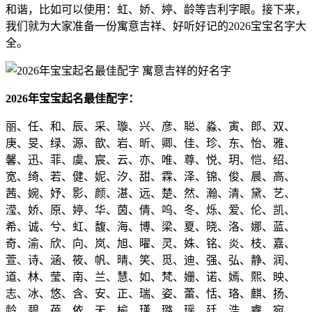
和谐，比如可以使用：虹、娇、婷、龄等吉利字眼。接下来，
我们就为大家准备一份寓意吉祥、好听好记的2026宝宝名字大
全。
2026年宝宝起名最佳配字：
丽、任、和、辰、采、璇、兴、彦、聪、淼、寅、郎、双、
庚、旻、绿、源、歆、岩、昕、卿、佳、珍、东、怡、雅、
馨、迅、菲、虞、宸、云、亦、唯、尊、悦、玥、恺、绍、
宽、绮、若、健、妮、汐、甜、霖、泽、锦、俊、晨、高、
茜、婉、妤、影、颜、湛、远、楚、然、瀚、清、黛、艺、
滢、娇、原、婷、华、茵、倩、呜、冬、烁、爱、伦、凯、
希、诚、兮、虹、馥、海、博、梁、夏、晓、洛、娜、蓝、
奇、渝、欣、向、岚、旭、曜、灵、姝、铭、炎、枝、嘉、
萱、诗、涵、筱、帆、晴、笑、觅、迪、强、弘、静、润、
道、林、莹、南、兰、慧、如、梵、姗、诺、嫣、熙、映、
志、冰、悠、含、安、正、瑞、姿、蕾、恬、珞、麒、扬、
龄、碧、蓓、依、天、榆、瑾、璐、瑶、廷、浩、睿、宛、